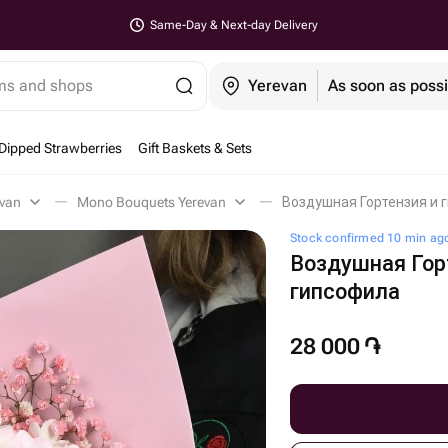
Same-Day & Next-day Delivery
ems and shops
Yerevan
As soon as possi
Dipped Strawberries
Gift Baskets & Sets
evan
Mono Bouquets Yerevan
Воздушная Гортензия и 
Stock confirmed 10 min ag
Воздушная Гор
гипсофила
28 000
֏