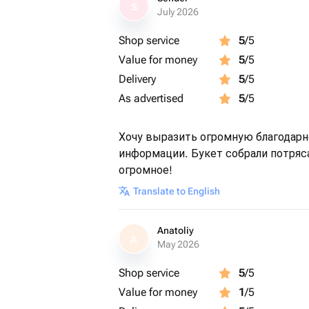
S
July 2026
Shop service
5
/5
Value for money
5
/5
Delivery
5
/5
As advertised
5
/5
Хочу выразить огромную благодарн
информации. Букет собрали потряс
огромное!
Translate to English
Anatoliy
A
May 2026
Shop service
5
/5
Value for money
1
/5