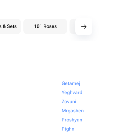
s & Sets
101 Roses
Bouquets berry
Bou
Getamej
Yeghvard
Zovuni
Mrgashen
Proshyan
Ptghni