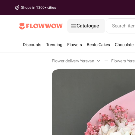
Shops in 1300+ cities
Catalogue
Search it
Discounts
Trending
Flowers
Bento Cakes
Chocolate 
Flower delivery Yerevan
Flowers Yer