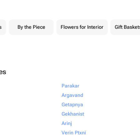
s
By the Piece
Flowers for Interior
Gift Basket
ies
Parakar
Argavand
Getapnya
Gekhanist
Arinj
Verin Ptxni