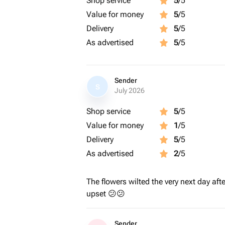
Shop service
5
/5
Value for money
5
/5
Delivery
5
/5
As advertised
5
/5
Sender
S
July 2026
Shop service
5
/5
Value for money
1
/5
Delivery
5
/5
As advertised
2
/5
The flowers wilted the very next day afte
upset 😕😕
Sender