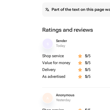
Part of the text on this page w
Ratings and reviews
Sender
S
Today
Shop service
5
/5
Value for money
5
/5
Delivery
5
/5
As advertised
5
/5
Anonymous
A
Yesterday