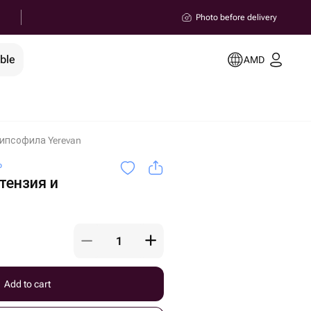
Photo before delivery
ble
AMD
гипсофила Yerevan
o
тензия и
Add to cart