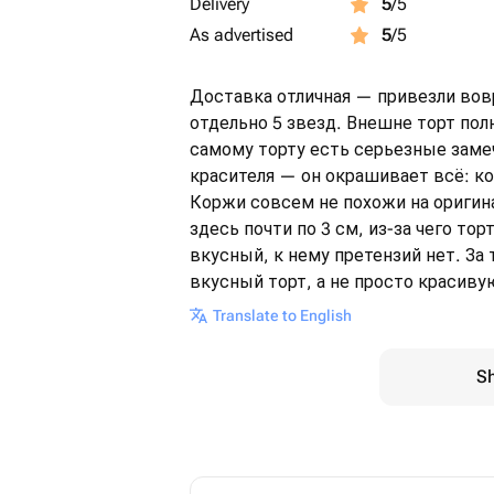
Delivery
5
/5
As advertised
5
/5
Доставка отличная — привезли вов
отдельно 5 звезд. Внешне торт пол
самому торту есть серьезные зам
красителя — он окрашивает всё: к
Коржи совсем не похожи на оригина
здесь почти по 3 см, из-за чего то
вкусный, к нему претензий нет. За
вкусный торт, а не просто красив
Translate to English
Sh