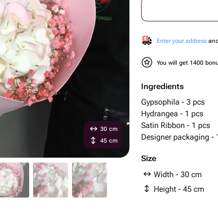
Enter your address
and 
You will get 1400 bo
Ingredients
Gypsophila - 3 pcs
Hydrangea - 1 pcs
Satin Ribbon - 1 pcs
30 cm
Designer packaging - 
45 cm
Size
Width - 30 cm
Height - 45 cm