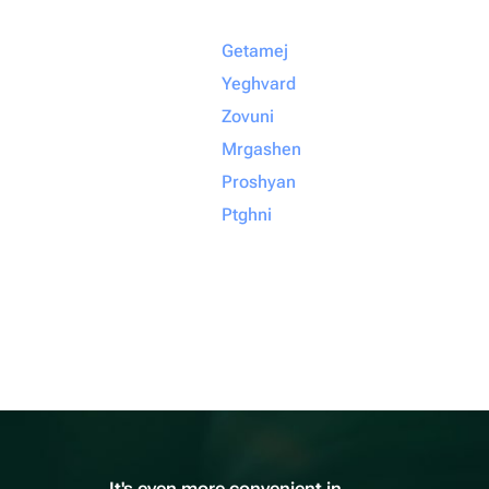
Getamej
Yeghvard
Zovuni
Mrgashen
Proshyan
Ptghni
It's even more convenient in