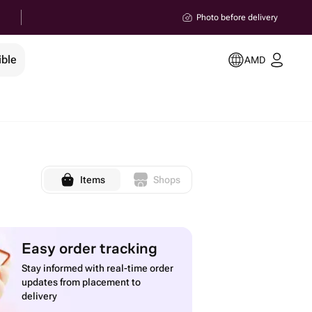
Photo before delivery
ible
AMD
Items
Shops
Easy order tracking
Stay informed with real-time order
updates from placement to
delivery