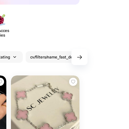
Acces​
ies
ating
cv/filters/name_fast_delivery
Discounts