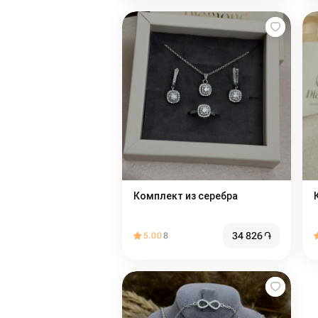
Комплект из серебра
34 826
֏
5.00
8