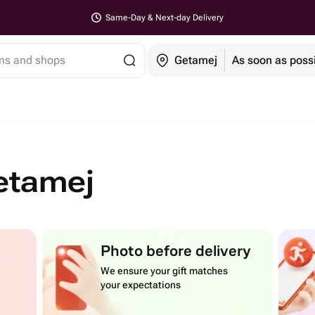
Same-Day & Next-day Delivery
ems and shops
Getamej
As soon as poss
etamej
Photo before delivery
We ensure your gift matches
your expectations