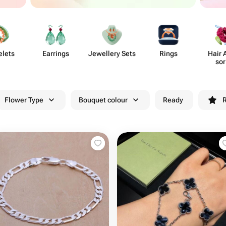
elets
Earrings
Jewellery Sets
Rings
Hair 
sor
Flower Type
Bouquet colour
Ready
R