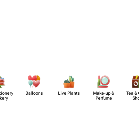
​ionery
Balloons
Live Plants
Make-up &
Tea & 
kery
Perfume
Sh