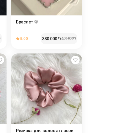
Браслет 🩷
380 000
֏
֏
5.00
400 000
֏
Резинка для волос атласов