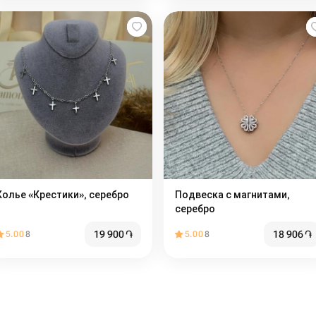
Колье «Крестики», серебро
Подвеска с магнитами,
серебро
19 900
֏
18 906
֏
5.00
8
5.00
8