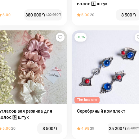
волос 6️⃣ штук
380 000
֏
8 500
֏
5.00
400 000
֏
5.00
20
-
10
%
The last one
Атласов вая резинка для
Серебряный комплект
волос 6️⃣ штук
8 500
֏
25 200
֏
5.00
20
4.98
39
28 000