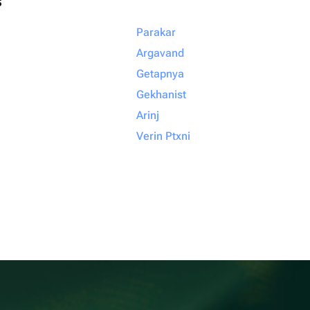
s
Parakar
Argavand
Getapnya
Gekhanist
Arinj
Verin Ptxni