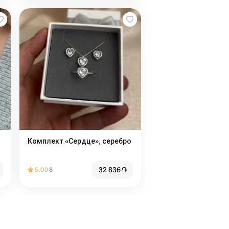
Комплект «Сердце», серебро
32 836
֏
5.00
8