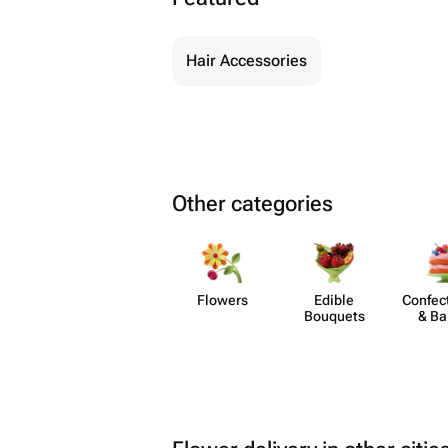
Hair Accessories
Other categories
Flowers
Edible
Confect
Bouquets
& Ba