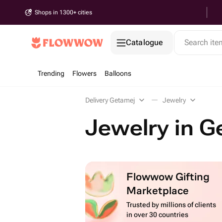
Shops in 1300+ cities
Catalogue
Search it
Trending
Flowers
Balloons
Delivery Getamej
Jewelry
Jewelry in G
Flowwow Gifting
Marketplace
Trusted by millions of clients
in over 30 countries