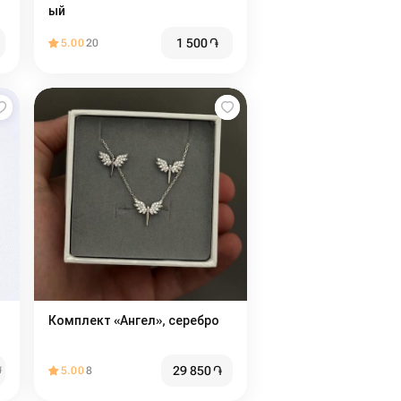
ый
1 500
֏
5.00
20
Комплект «Ангел», серебро
29 850
֏
֏
5.00
8