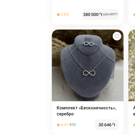
380 000
֏
5.00
400 000
֏
Комплект «Бесконечность»,
серебро
30 646
֏
4.91
970