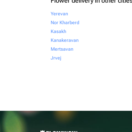
Flower delivery in other citie
Yerevan
Nor Kharberd
Kasakh
Kanakeravan
Mertsavan
Jrvej