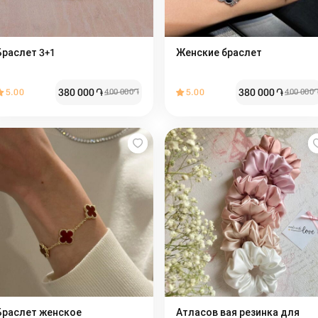
Браслет 3+1
Женские браслет ️️
380 000
֏
380 000
֏
5.00
400 000
֏
5.00
400 000
Браслет женское ️
Атласов вая резинка для