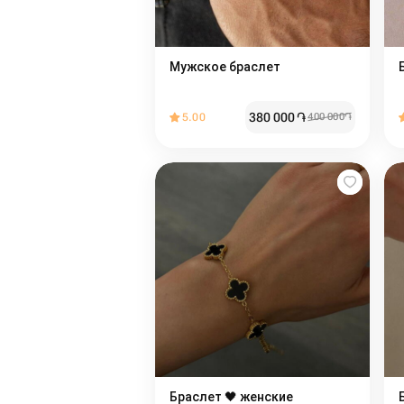
Мужское браслет
380 000
֏
5.00
400 000
֏
Браслет 🖤 женские