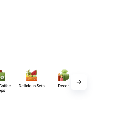
Coffee
Delicious Sets
Decor
Acces​sories
Kids' C
ops