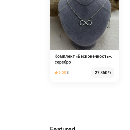
Комплект «Бесконечность»,
серебро
27 860
֏
5.00
8
Featured