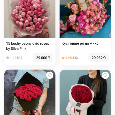
15 bushy peony ovid roses
Кустовые розы микс
by Silva Pink
29 000
֏
29 982
֏
4.95
542
4.95
542