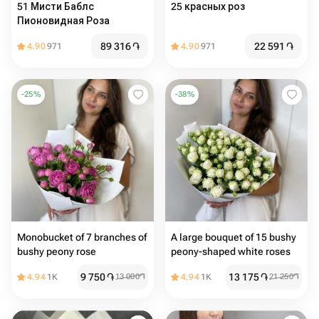
51 Мисти Баблс
25 красных роз
Пионовидная Роза
89 316
֏
22 591
֏
4.90
971
4.90
971
-
25
%
-
38
%
Monobucket of 7 branches of
A large bouquet of 15 bushy
bushy peony rose
peony-shaped white roses
9 750
֏
13 175
֏
4.94
1K
13 000
֏
4.94
1K
21 250
֏