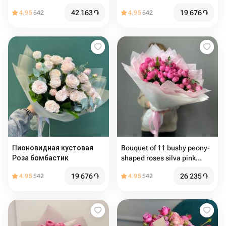
42 163
֏
19 676
֏
4.95
542
4.95
542
Пионовидная кустовая
Bouquet of 11 bushy peony-
Роза бомбастик
shaped roses silva pink
peony
19 676
֏
26 235
֏
4.95
542
4.95
542