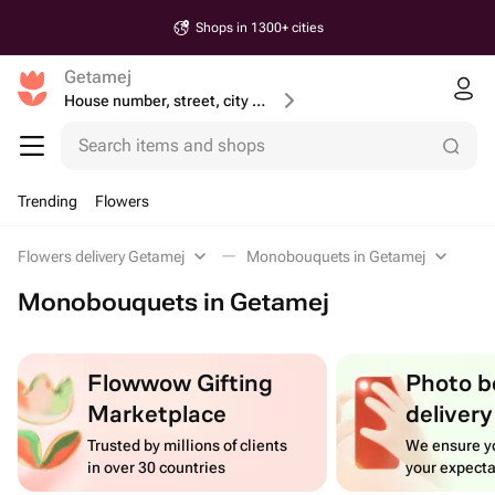
Shops in 1300+ cities
Getamej
House number, street, city or postcode
Search items and shops
Trending
Flowers
Flowers delivery Getamej
Monobouquets in Getamej
Monobouquets in Getamej
Flowwow Gifting
Photo b
Marketplace
delivery
Trusted by millions of clients
We ensure yo
in over 30 countries
your expecta