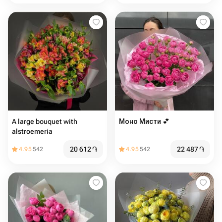
A large bouquet with
Моно Мисти 💕
alstroemeria
20 612
֏
22 487
֏
4.95
542
4.95
542