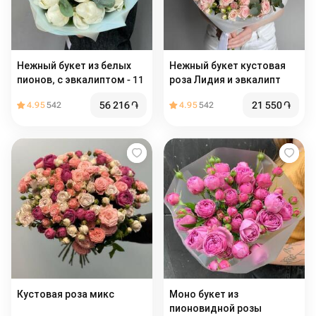
Нежный букет из белых
Нежный букет кустовая
пионов, с эвкалиптом - 11
роза Лидия и эвкалипт
56 216
֏
21 550
֏
4.95
542
4.95
542
Кустовая роза микс
Моно букет из
пионовидной розы