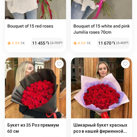
Bouquet of 15 red roses
Bouquet of 15 white and pink
Jumilia roses 70cm
11 455
֏
11 670
֏
4.94
1K
19 750
֏
4.94
1K
19 450
֏
Букет из 35 Роз премиум
Шикарный букет красных
60 см
роз в нашей фирменной