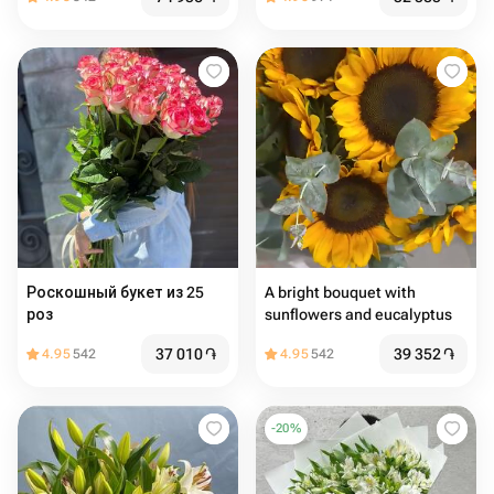
Роскошный букет из 25
A bright bouquet with
роз
sunflowers and eucalyptus
37 010
֏
39 352
֏
4.95
542
4.95
542
-
20
%