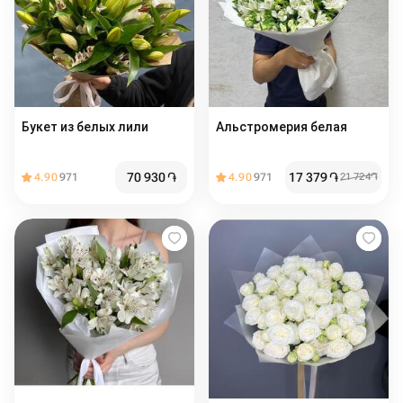
Букет из белых лили
Альстромерия белая
70 930
֏
17 379
֏
4.90
971
4.90
971
21 724
֏