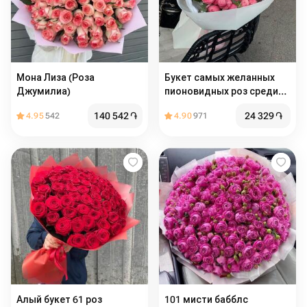
Мона Лиза (Роза
Букет самых желанных
Джумилиа)
пионовидных роз среди
девушек
140 542
֏
24 329
֏
4.95
542
4.90
971
Алый букет 61 роз
101 мисти бабблс