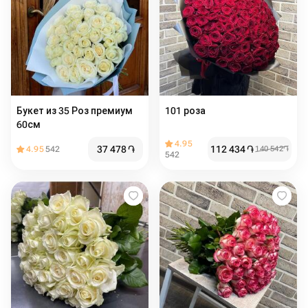
Букет из 35 Роз премиум
101 роза
60см
4.95
37 478
֏
112 434
֏
4.95
542
140 542
֏
542