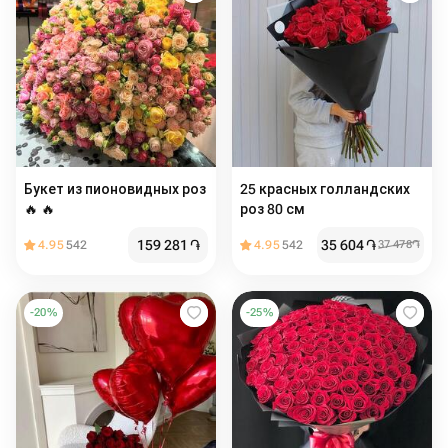
Букет из пионовидных роз
25 красных голландских
🔥 🔥
роз 80 см
159 281
֏
35 604
֏
4.95
542
4.95
542
37 478
֏
-
20
%
-
25
%