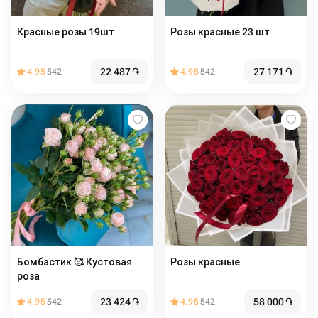
Красные розы 19шт
Розы красные 23 шт
22 487
֏
27 171
֏
4.95
542
4.95
542
Бомбастик 🥰 Кустовая
Розы красные
роза
23 424
֏
58 000
֏
4.95
542
4.95
542