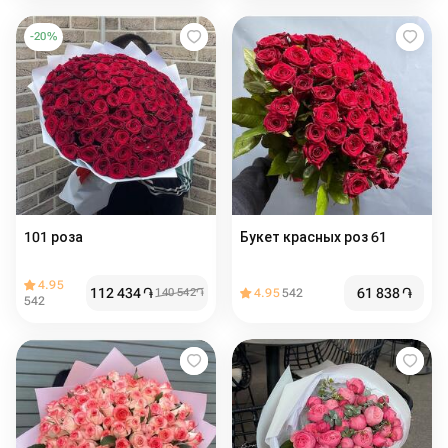
-
20
%
101 роза
Букет красных роз 61
4.95
112 434
֏
61 838
֏
140 542
֏
4.95
542
542