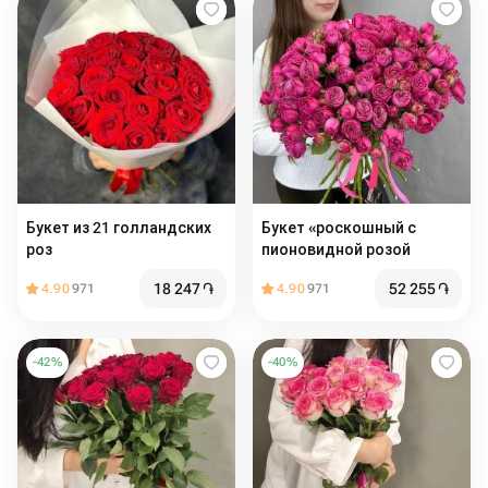
Букет из 21 голландских
Букет «роскошный с
роз
пионовидной розой
18 247
֏
52 255
֏
4.90
971
4.90
971
-
42
%
-
40
%