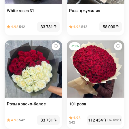
White roses 31
Роза джумилия
33 731
֏
58 000
֏
4.95
542
4.95
542
-
20
%
Розы красно-белое
101 роза
4.95
33 731
֏
112 434
֏
4.95
542
140 542
֏
542