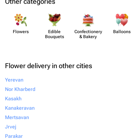
Other categories
Flowers
Edible
Confect​ionery
Balloons
Bouquets
& Bakery
Flower delivery in other cities
Yerevan
Nor Kharberd
Kasakh
Kanakeravan
Mertsavan
Jrvej
Parakar