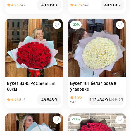
дизайнерской упаковке
40 519
֏
40 519
֏
4.95
542
4.95
542
будет идеальным
признанием для нее )
-
20
%
Букет из 45 Роз premium
Букет 101 белая роза в
60см
упаковке
4.95
46 848
֏
112 434
֏
4.95
542
140 542
֏
542
-
20
%