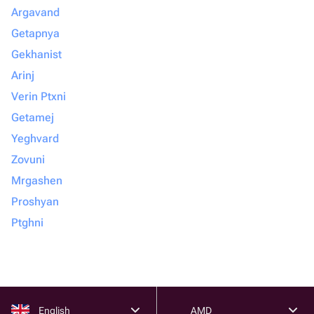
Argavand
Getapnya
Gekhanist
Arinj
Verin Ptxni
Getamej
Yeghvard
Zovuni
Mrgashen
Proshyan
Ptghni
English
AMD