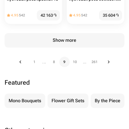
42 163
֏
35 604
֏
4.95
542
4.95
542
Show more
1
8
9
10
261
...
...
Featured
Mono Bouquets
Flower Gift Sets
By the Piece