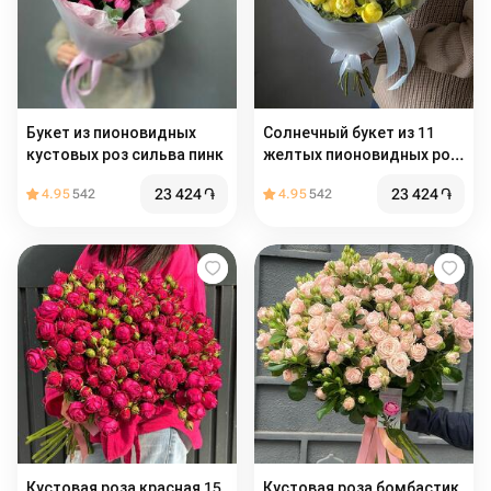
Букет из пионовидных
Солнечный букет из 11
кустовых роз сильва пинк
желтых пионовидных роз
пион баблс
23 424
֏
23 424
֏
4.95
542
4.95
542
Кустовая роза красная 15
Кустовая роза бомбастик