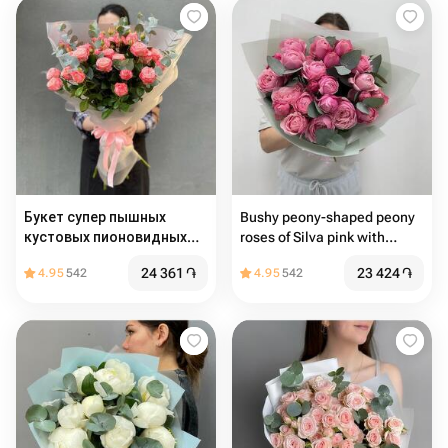
Букет супер пышных
Bushy peony-shaped peony
кустовых пионовидных
roses of Silva pink with
роз бомбастик
eucalyptus
24 361
֏
23 424
֏
4.95
542
4.95
542