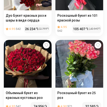
Дуо Букет красных роз и
Роскошный букет из 101
шары в виде сердца
красной розы
4.95
26 234
֏
105 407
֏
4.95
542
32 793
֏
140 542
֏
542
Объемный букет из
Роскошный букет из 25
красных кустовых роз
роз
74 956
֏
32 585
֏
4.95
542
4.90
971