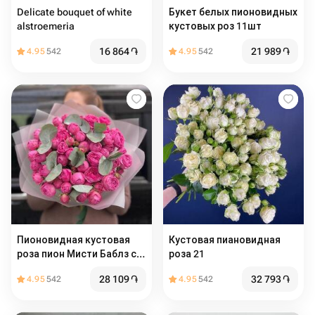
Delicate bouquet of white
Букет белых пионовидных
alstroemeria
кустовых роз 11шт
16 864
֏
21 989
֏
4.95
542
4.95
542
Пионовидная кустовая
Кустовая пиановидная
роза пион Мисти Баблз с
роза 21
эвкалиптом
28 109
֏
32 793
֏
4.95
542
4.95
542