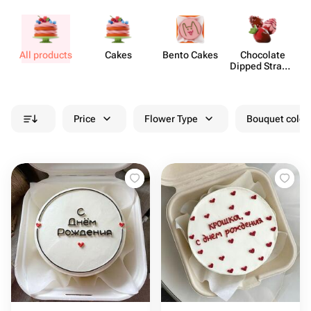
All products
Cakes
Bento Cakes
Chocolate
M
Dipped Strawb​
erries
Price
Flower Type
Bouquet colou