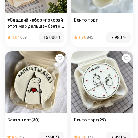
♥️Сладкий набор «покоряй
Бенто торт
этот мир дальше» бенто +
капкейки
15 000
֏
7 980
֏
4.94
659
4.90
845
Бенто торт(30)
Бенто торт(29)
7 990
֏
7 990
֏
4.90
971
4.90
971