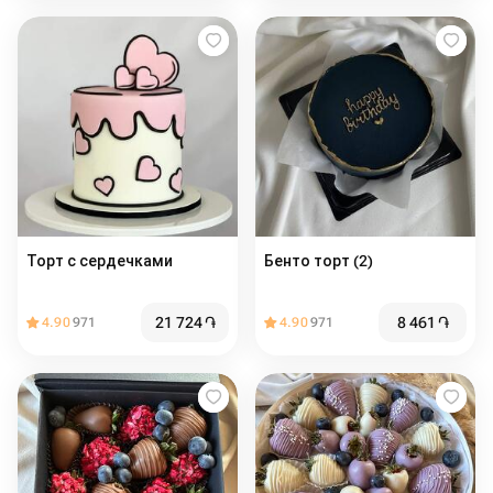
Торт с сердечками
Бенто торт (2)
21 724
֏
8 461
֏
4.90
971
4.90
971