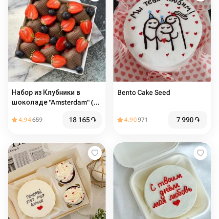
Набор из Клубники в
Bento Cake Seed
шоколаде "Amsterdam" (9-
12 ягод)
18 165
֏
7 990
֏
4.94
659
4.90
971