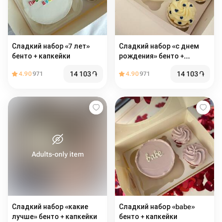
Сладкий набор «7 лет»
Сладкий набор «с днем
бенто + капкейки
рождения» бенто +
капкейки
14 103
֏
14 103
֏
4.90
971
4.90
971
Adults-only item
Сладкий набор «какие
Сладкий набор «babe»
лучше» бенто + капкейки
бенто + капкейки