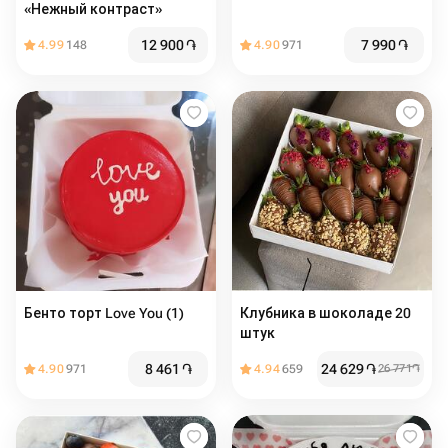
«Нежный контраст»
12 900
֏
7 990
֏
4.99
148
4.90
971
Бенто торт Love You (1)
Клубника в шоколаде 20
штук
8 461
֏
24 629
֏
4.90
971
4.94
659
26 771
֏