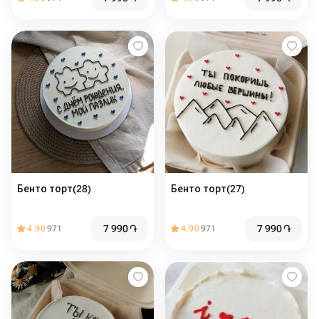
Бенто торт(28)
Бенто торт(27)
7 990
֏
7 990
֏
4.90
971
4.90
971