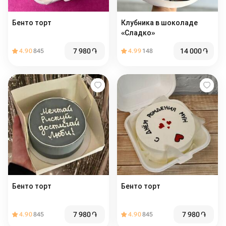
Бенто торт
Клубника в шоколаде
«Сладко»
7 980
֏
14 000
֏
4.90
845
4.99
148
Бенто торт
Бенто торт
7 980
֏
7 980
֏
4.90
845
4.90
845