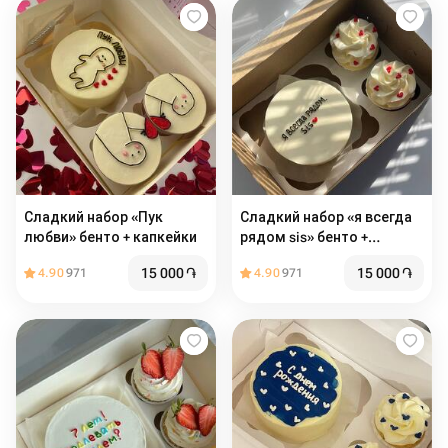
Сладкий набор «Пук
Сладкий набор «я всегда
любви» бенто + капкейки
рядом sis» бенто +
капкейки
15 000
֏
15 000
֏
4.90
971
4.90
971