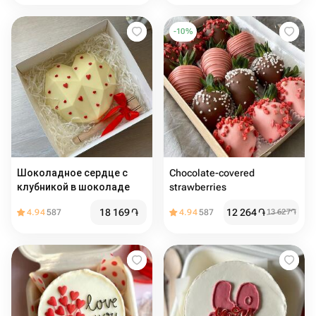
-
10
%
Шоколадное сердце с
Chocolate-covered
клубникой в шоколаде
strawberries
18 169
֏
12 264
֏
4.94
587
4.94
587
13 627
֏