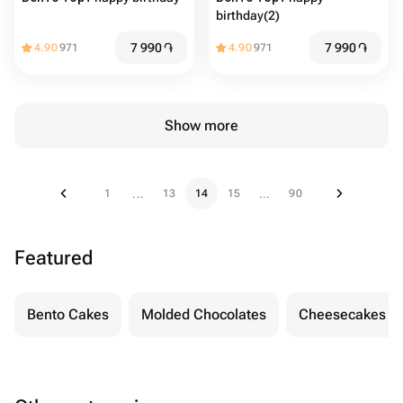
birthday(2)
7 990
֏
7 990
֏
4.90
971
4.90
971
Show more
1
13
14
15
90
...
...
Featured
Bento Cakes
Molded Chocolates
Cheesecakes