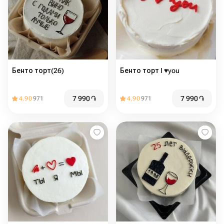
Бенто торт(26)
Бенто торт I ♥️you
7 990
֏
7 990
֏
4.90
971
4.90
971