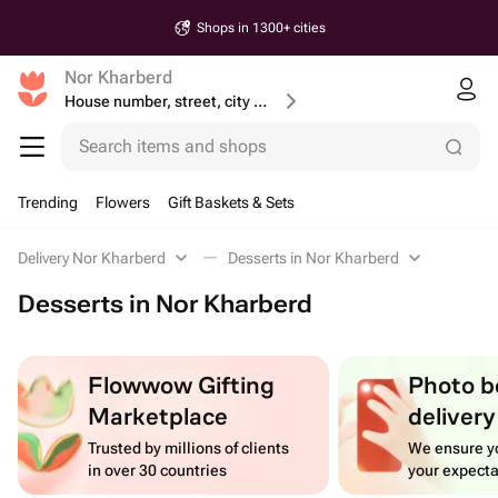
Shops in 1300+ cities
Nor Kharberd
House number, street, city or postcode
Search items and shops
Trending
Flowers
Gift Baskets & Sets
Delivery Nor Kharberd
Desserts in Nor Kharberd
Desserts in Nor Kharberd
Flowwow Gifting
Photo b
Marketplace
delivery
Trusted by millions of clients
We ensure yo
in over 30 countries
your expecta