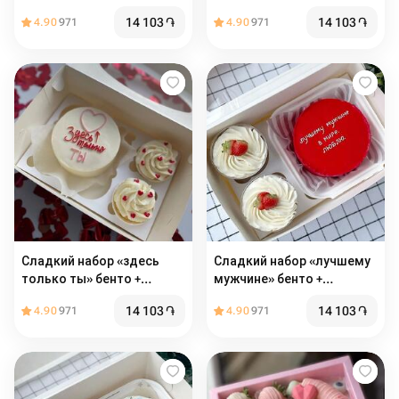
14 103
֏
14 103
֏
4.90
971
4.90
971
Сладкий набор «здесь
Сладкий набор «лучшему
только ты» бенто +
мужчине» бенто +
капкейки
капкейки
14 103
֏
14 103
֏
4.90
971
4.90
971