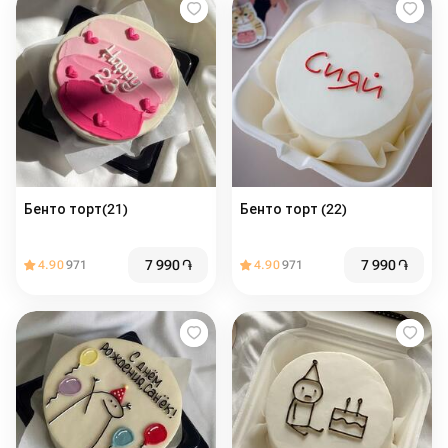
Бенто торт(21)
Бенто торт (22)
7 990
֏
7 990
֏
4.90
971
4.90
971