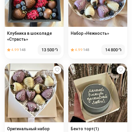
Клубника в шоколаде
Набор «Нежность»
«Страсть»
13 500
֏
14 800
֏
4.99
148
4.99
148
Оригинальный набор
Бенто торт(1)