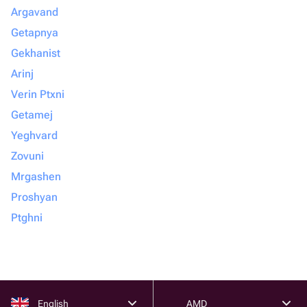
Argavand
Getapnya
Gekhanist
Arinj
Verin Ptxni
Getamej
Yeghvard
Zovuni
Mrgashen
Proshyan
Ptghni
English
AMD