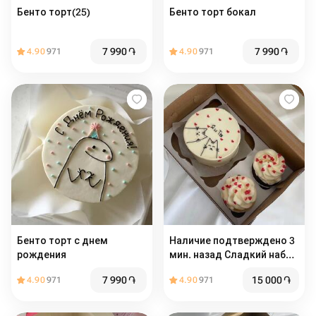
Бенто торт(25)
Бенто торт бокал
7 990
֏
7 990
֏
4.90
971
4.90
971
Бенто торт с днем
Наличие подтверждено 3
рождения
мин. назад Сладкий набор
«Я и ты» бенто + капкейки
7 990
֏
15 000
֏
4.90
971
4.90
971