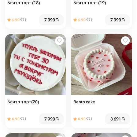
Бенто торт (18)
Бенто торт (19)
7 990
֏
7 990
֏
4.90
971
4.90
971
Бенто торт(20)
Bento cake
7 990
֏
8 691
֏
4.90
971
4.90
971