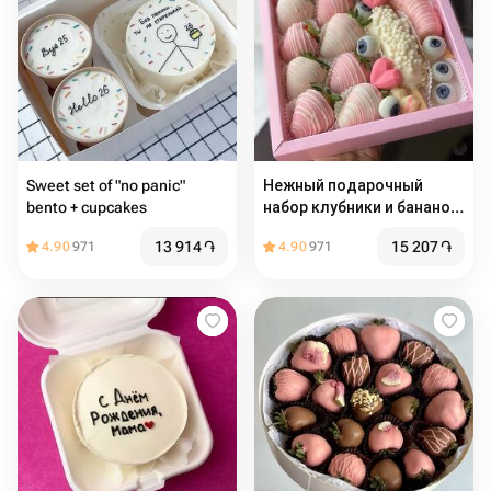
Sweet set of "no panic"
Нежный подарочный
bento + cupcakes
набор клубники и бананов
в шоколаде
13 914
֏
15 207
֏
4.90
971
4.90
971