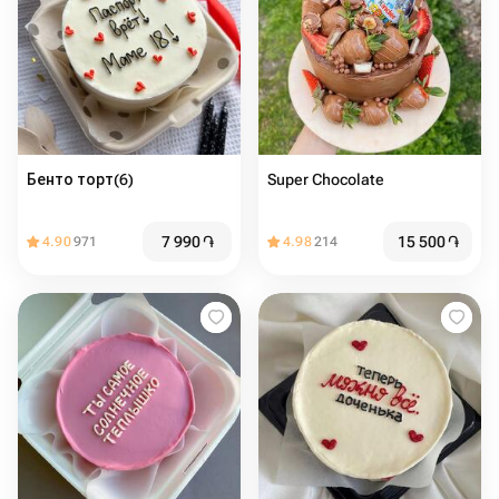
Бенто торт(6)
Super Chocolate
7 990
֏
15 500
֏
4.90
971
4.98
214