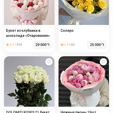
Букет из клубники в
Солеро
шоколаде «Очарование»
29 000
֏
25 000
֏
4.91
970
4.99
62
DOLOMITI ROSES 21 букет
Нежные пионы 19шт