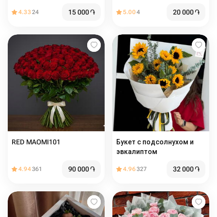
Джумилия
15 000
֏
20 000
֏
4.33
24
5.00
4
RED MAOMI101
Букет с подсолнухом и
эвкалиптом
90 000
֏
32 000
֏
4.94
361
4.96
327