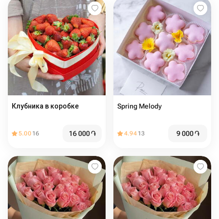
Клубника в коробке
Spring Melody
16 000
֏
9 000
֏
5.00
16
4.94
13