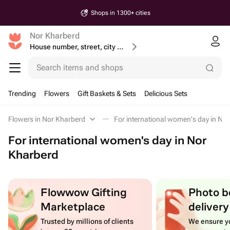
Shops in 1300+ cities
Nor Kharberd
House number, street, city or postcode
Search items and shops
Trending
Flowers
Gift Baskets & Sets
Delicious Sets
Flowers in Nor Kharberd
For international women's day in No
For international women's day in Nor
Kharberd
Flowwow Gifting
Photo b
Marketplace
delivery
Trusted by millions of clients
We ensure yo