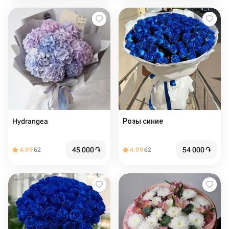
Hydrangea
Розы синие
45 000
֏
54 000
֏
4.99
62
4.99
62