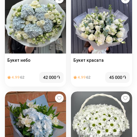
Букет небо
Букет красата
42 000
֏
45 000
֏
4.99
62
4.99
62