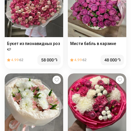
Букет из пионавидных роз
Мисти бабль в карзине
🍉
58 000
֏
48 000
֏
4.99
62
4.99
62