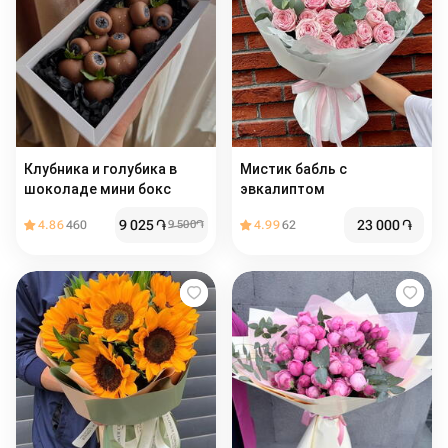
Клубника и голубика в
Мистик бабль с
шоколаде мини бокс
эвкалиптом
9 025
֏
23 000
֏
4.86
460
9 500
֏
4.99
62