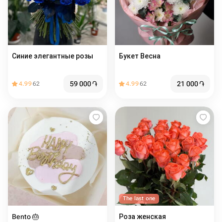
Синие элегантные розы
Букет Весна
59 000
֏
21 000
֏
4.99
62
4.99
62
The last one
Bento 🎂
Роза женская