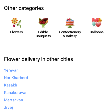
Other categories
Flowers
Edible
Confect​ionery
Balloons
Bouquets
& Bakery
Flower delivery in other cities
Yerevan
Nor Kharberd
Kasakh
Kanakeravan
Mertsavan
Jrvej