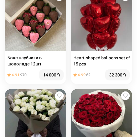
Бокс клубники в
Heart-shaped balloons set of
шоколаде 12шт
15 pcs
14 000
֏
32 300
֏
4.91
970
4.99
62