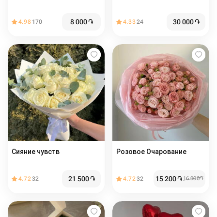
8 000
֏
30 000
֏
4.98
170
4.33
24
Сияние чувств
Розовое Очарование
21 500
֏
15 200
֏
4.72
32
4.72
32
16 000
֏