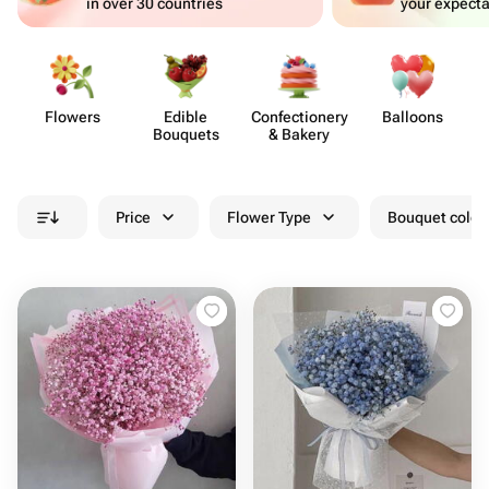
in over 30 countries
your expecta
Flowers
Edible
Confect​ionery
Balloons
Bouquets
& Bakery
Price
Flower Type
Bouquet colou