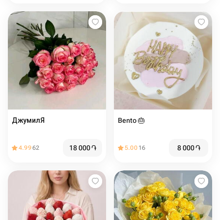
ДжумилЯ
Bento 🎂
18 000
֏
8 000
֏
4.99
62
5.00
16