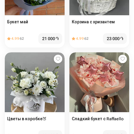
Букет май
Корзина с хризантем
21 000
֏
23 000
֏
4.99
62
4.99
62
Цветы в коробке🍑
Сладкий букет с Raffaello