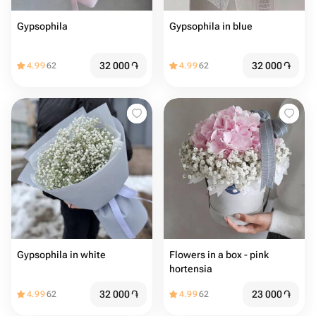
Gypsophila
Gypsophila in blue
32 000
֏
32 000
֏
4.99
62
4.99
62
Gypsophila in white
Flowers in a box - pink
hortensia
32 000
֏
23 000
֏
4.99
62
4.99
62