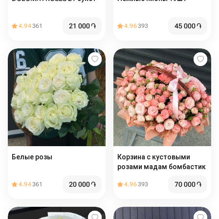
21 000
֏
45 000
֏
4.94
361
4.96
393
Белые розы
Корзина с кустовыми
розами мадам бомбастик
20 000
֏
70 000
֏
4.94
361
4.96
393