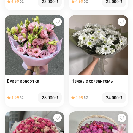
23 000
֏
22 000
֏
4.99
62
4.99
62
Букет красотка
Нежные хризантемы
28 000
֏
24 000
֏
4.99
62
4.99
62