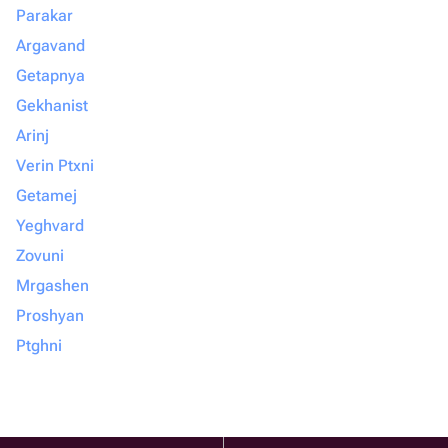
Parakar
Argavand
Getapnya
Gekhanist
Arinj
Verin Ptxni
Getamej
Yeghvard
Zovuni
Mrgashen
Proshyan
Ptghni