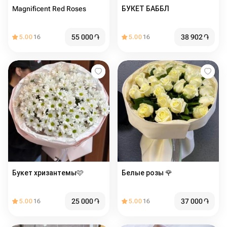
Magnificent Red Roses
БУКЕТ БАББЛ
55 000
֏
38 902
֏
5.00
16
5.00
16
Букет хризантемы🩷
Белые розы 🌹
25 000
֏
37 000
֏
5.00
16
5.00
16