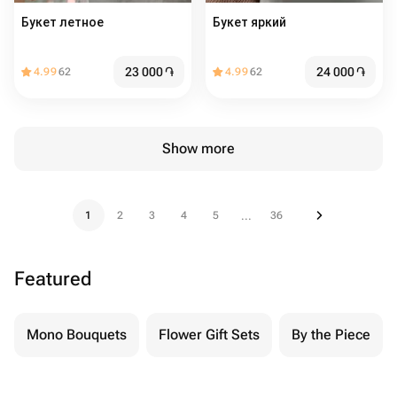
Букет летное
Букет яркий
23 000
֏
24 000
֏
4.99
62
4.99
62
Show more
1
2
3
4
5
36
...
Featured
Mono Bouquets
Flower Gift Sets
By the Piece