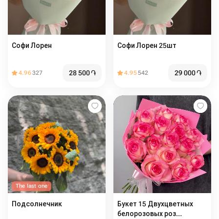
Софи Лорен
Софи Лорен 25шт
28 500
֏
29 000
֏
4.96
327
4.95
542
The last one
Подсолнечник
Букет 15 Двухцветных
белорозовых роз