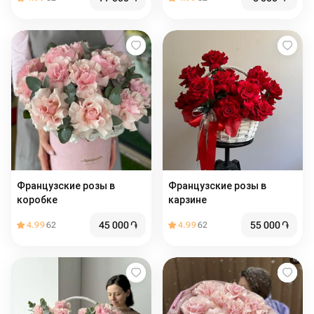
Французские розы в
Французские розы в
коробке
карзине
45 000
֏
55 000
֏
4.99
62
4.99
62