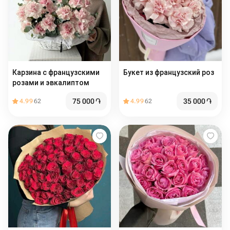
Карзина с французскими
Букет из французский роз
розами и эвкалиптом
75 000
֏
35 000
֏
4.99
62
4.99
62