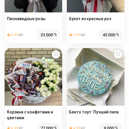
Пионавидные розы
Букет из красных роз
23 000
֏
45 000
֏
4.99
62
4.99
62
Корзина с конфетами и
Бенто торт ‘Лучший папа
цветами
77 000
֏
8 000
֏
4.99
62
4.99
62