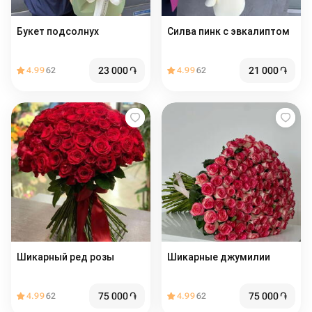
Букет подсолнух
Силва пинк с эвкалиптом
23 000
֏
21 000
֏
4.99
62
4.99
62
Шикарный ред розы
Шикарные джумилии
75 000
֏
75 000
֏
4.99
62
4.99
62