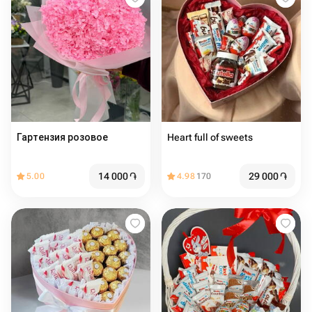
Гартензия розовое
Heart full of sweets
14 000
֏
29 000
֏
5.00
4.98
170