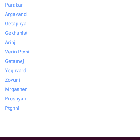
Parakar
Argavand
Getapnya
Gekhanist
Arinj
Verin Ptxni
Getamej
Yeghvard
Zovuni
Mrgashen
Proshyan
Ptghni