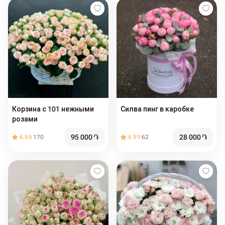
Корзина с 101 нежными
Силва пинг в каробке
розами
95 000
֏
28 000
֏
4.98
170
4.99
62