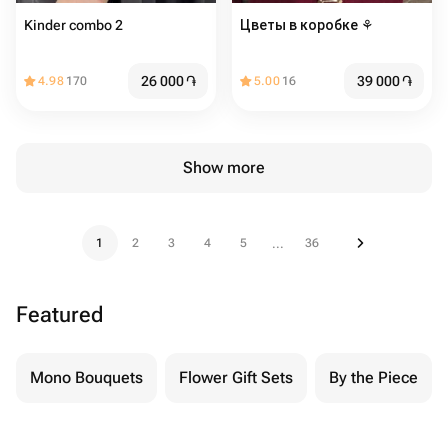
Kinder combo 2
Цветы в коробке ⚘️
26 000
֏
39 000
֏
4.98
170
5.00
16
Show more
1
2
3
4
5
36
...
Featured
Mono Bouquets
Flower Gift Sets
By the Piece