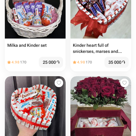
Milka and Kinder set
Kinder heart full of
snickerses, marses and
Raffaellos
25 000
֏
35 000
֏
4.98
170
4.98
170