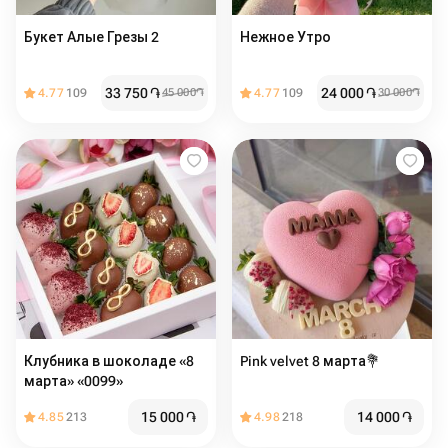
Букет Алые Грезы 2
Нежное Утро
33 750
֏
24 000
֏
4.77
109
45 000
֏
4.77
109
30 000
֏
Клубника в шоколаде «8
Pink velvet 8 марта💐
марта» «0099»
15 000
֏
14 000
֏
4.85
213
4.98
218