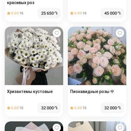
красивых роз
25 650
֏
45 000
֏
5.00
16
5.00
16
Хризантемы кустовые
Пионавидные розы 🌹
32 000
֏
32 000
֏
5.00
16
5.00
16