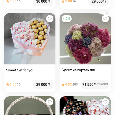
30 000
֏
29 000
֏
5.00
16
5.00
16
-
10
%
Sweet Set for you
Букет из гортензии
29 000
֏
71 550
֏
5.00
16
4.52
203
79 500
֏