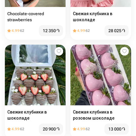
Chocolate-covered
Свежая клубника в
strawberries
шоколаде
12 350
֏
28 025
֏
4.99
62
4.99
62
Свежие клубники в
Свежая клубника в
шоколаде
розовом шоколаде
20 900
֏
13 000
֏
4.99
62
4.99
62