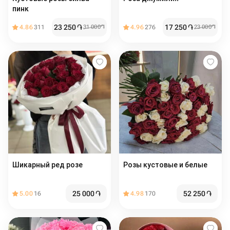
пинк️
23 250
֏
17 250
֏
4.86
311
31 000
֏
4.96
276
23 000
֏
Шикарный ред розе
Розы кустовые и белые
25 000
֏
52 250
֏
5.00
16
4.98
170