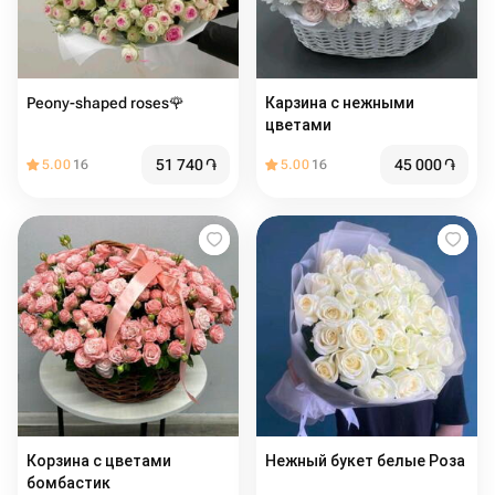
Peony-shaped roses🌹
Карзина с нежными
цветами
51 740
֏
45 000
֏
5.00
16
5.00
16
Корзина с цветами
Нежный букет белые Роза
бомбастик