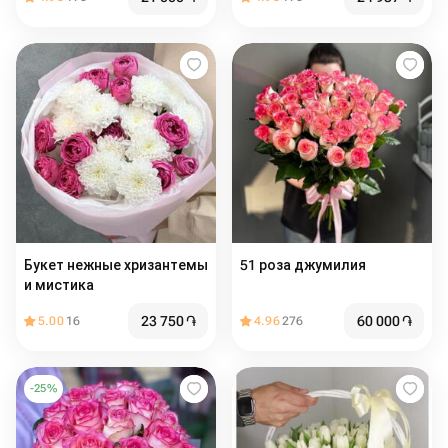
Букет нежные хризантемы
51 роза джумилия️
и мистика
23 750
֏
60 000
֏
5.00
16
4.96
276
-
25
%