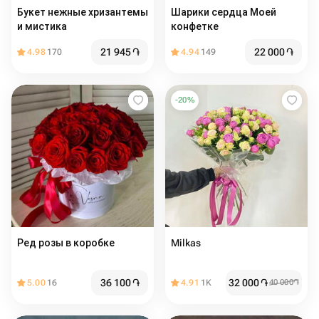
Букет нежные хризантемы
Шарики сердца Моей
и мистика
конфетке
21 945
֏
22 000
֏
4.98
170
4.94
149
-
20
%
Ред розы в коробке
Milkas
36 100
֏
32 000
֏
5.00
16
4.91
1K
40 000
֏