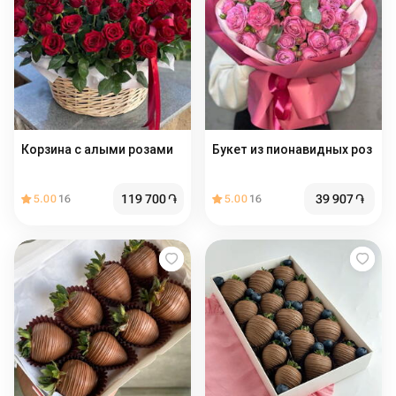
Корзина с алыми розами
Букет из пионавидных роз
119 700
֏
39 907
֏
5.00
16
5.00
16