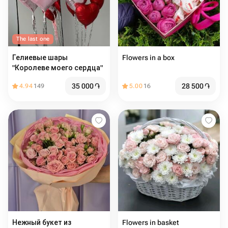
The last one
Гелиевые шары
Flowers in a box
"Королеве моего сердца"
35 000
֏
28 500
֏
4.94
149
5.00
16
Нежный букет из
Flowers in basket