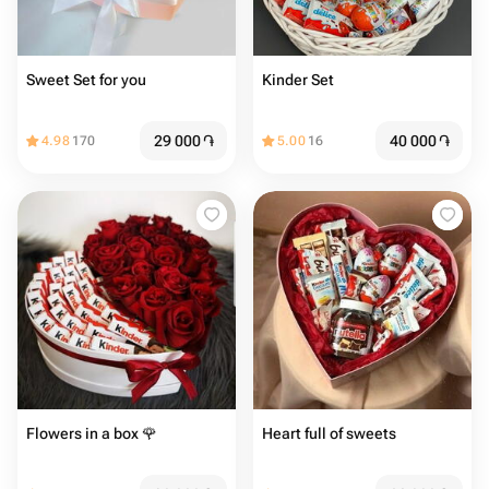
Sweet Set for you
Kinder Set
29 000
֏
40 000
֏
4.98
170
5.00
16
Flowers in a box 🌹
Heart full of sweets