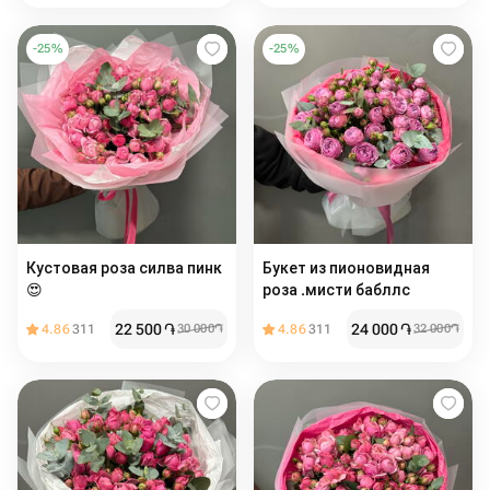
-
25
%
-
25
%
Кустовая роза силва пинк
Букет из пионовидная
😍
роза .мисти бабллс ️
22 500
֏
24 000
֏
4.86
311
30 000
֏
4.86
311
32 000
֏