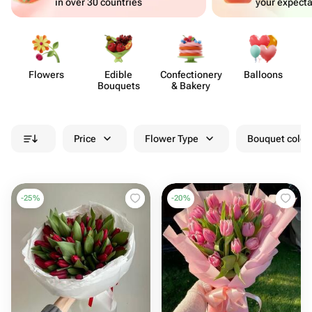
in over 30 countries
your expecta
Flowers
Edible
Confect​ionery
Balloons
Bouquets
& Bakery
Price
Flower Type
Bouquet colou
-
25
%
-
20
%