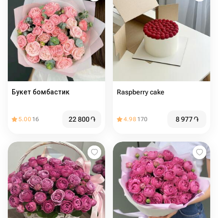
Букет бомбастик
Raspberry cake
22 800
֏
8 977
֏
5.00
16
4.98
170