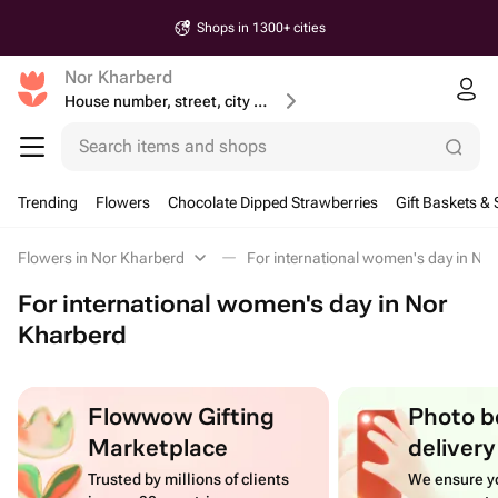
Shops in 1300+ cities
Nor Kharberd
House number, street, city or postcode
Search items and shops
Trending
Flowers
Chocolate Dipped Strawberries
Gift Baskets & 
Flowers in Nor Kharberd
For international women's day in No
For international women's day in Nor
Kharberd
Flowwow Gifting
Photo b
Marketplace
delivery
Trusted by millions of clients
We ensure yo