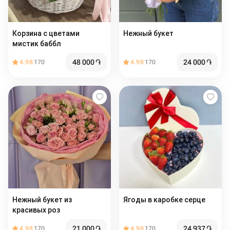
Корзина с цветами
Нежный букет
мистик баббл
48 000
֏
24 000
֏
4.98
170
4.98
170
Нежный букет из
Ягоды в каробке серце
красивых роз
21 000
֏
24 937
֏
4.98
170
4.98
170