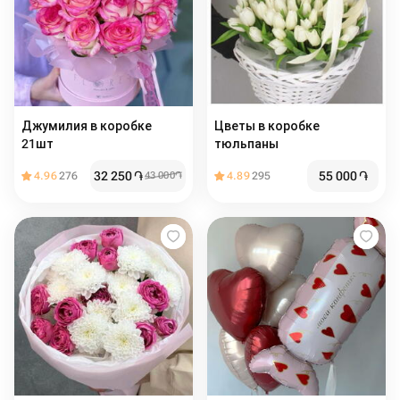
Джумилия в коробке
Цветы в коробке
21шт
тюльпаны
32 250
֏
55 000
֏
4.96
276
43 000
֏
4.89
295