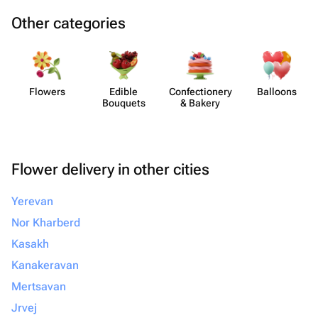
Other categories
Flowers
Edible
Confect​ionery
Balloons
Bouquets
& Bakery
Flower delivery in other cities
Yerevan
Nor Kharberd
Kasakh
Kanakeravan
Mertsavan
Jrvej