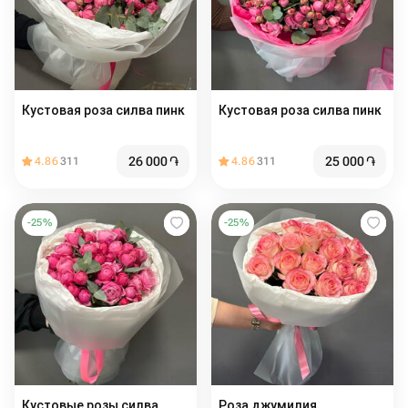
Кустовая роза силва пинк
Кустовая роза силва пинк️
26 000
֏
25 000
֏
4.86
311
4.86
311
-
25
%
-
25
%
Кустовые розы силва
Роза джумилия️