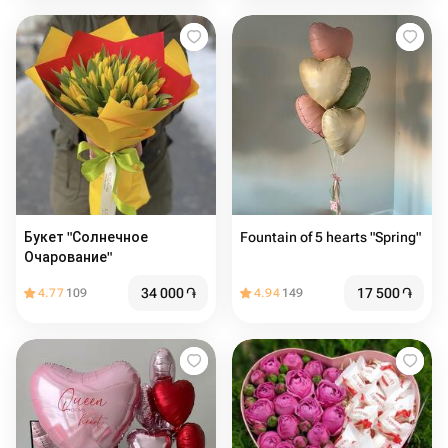
Букет "Солнечное
Fountain of 5 hearts "Spring"
Очарование"
34 000
֏
17 500
֏
4.77
109
4.94
149