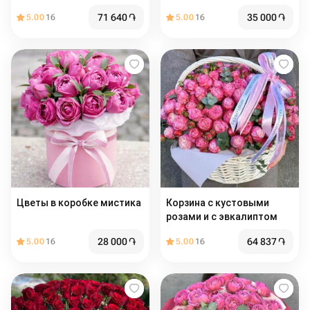
71 640
֏
35 000
֏
5.00
16
5.00
16
Цветы в коробке мистика
Корзина с кустовыми
розами и с эвкалиптом
28 000
֏
64 837
֏
5.00
16
5.00
16