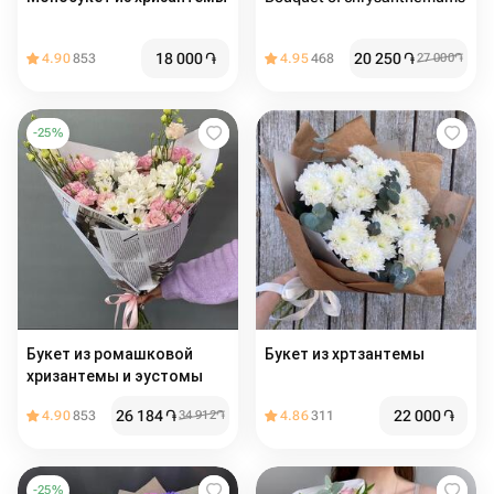
18 000
֏
20 250
֏
4.90
853
4.95
468
27 000
֏
-
25
%
Букет из ромашковой
Букет из хртзантемы
хризантемы и эустомы
26 184
֏
22 000
֏
4.90
853
34 912
֏
4.86
311
-
25
%