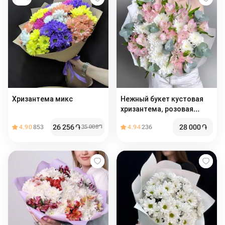
Хризантема микс
Нежный букет кустовая
хризантема, розовая
альстромерия и эвкалипт
26 256
֏
28 000
֏
4.90
853
35 008
֏
4.94
236