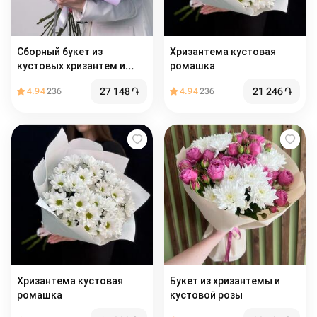
Сборный букет из
Хризантема кустовая
кустовых хризантем и
ромашка
альстромерии
27 148
֏
21 246
֏
4.94
236
4.94
236
Хризантема кустовая
Букет из хризантемы и
ромашка
кустовой розы