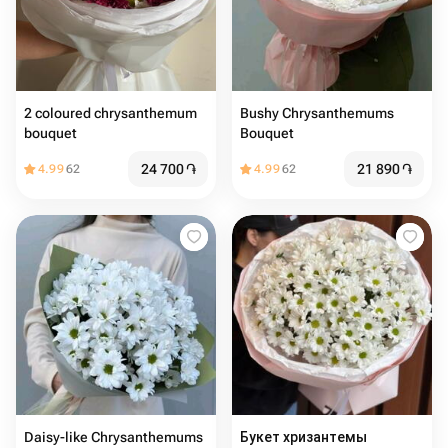
2 coloured chrysanthemum
Bushy Chrysanthemums
bouquet
Bouquet️
24 700
֏
21 890
֏
4.99
62
4.99
62
Daisy-like Chrysanthemums
Букет хризантемы