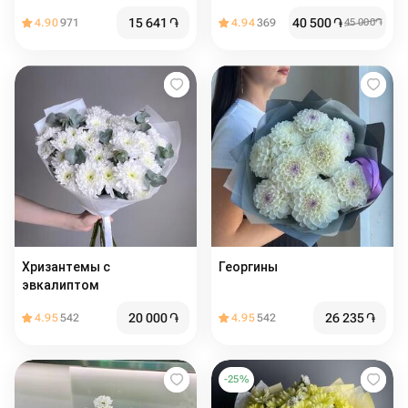
15 641
֏
40 500
֏
4.90
971
4.94
369
45 000
֏
Хризантемы с
Георгины
эвкалиптом
20 000
֏
26 235
֏
4.95
542
4.95
542
-
25
%