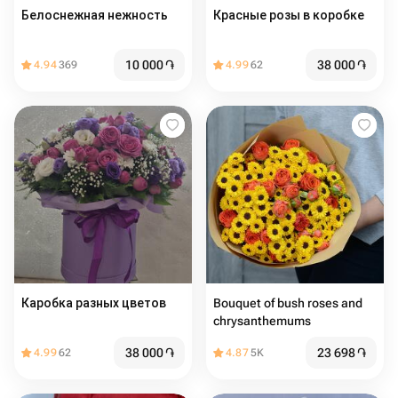
Белоснежная нежность
Красные розы в коробке
10 000
֏
38 000
֏
4.94
369
4.99
62
Каробка разных цветов
Bouquet of bush roses and
chrysanthemums
38 000
֏
23 698
֏
4.99
62
4.87
5K