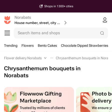
Shops in 1300+ cities
Norabats
House number, street, city or postcode
Search items and shops
Trending
Flowers
Bento Cakes
Chocolate Dipped Strawberries
Flower delivery Norabats
Chrysanthemum bouquets in Noraba
Chrysanthemum bouquets in
Norabats
Flowwow Gifting
Photo b
Marketplace
delivery
Trusted by millions of clients
We ensure yo