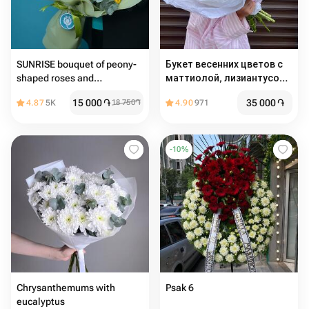
SUNRISE bouquet of peony-
Букет весенних цветов с
shaped roses and
маттиолой, лизиантусом
chrysanthemums
и георгинами
15 000
֏
35 000
֏
4.87
5K
18 750
֏
4.90
971
-
10
%
Chrysanthemums with
Psak 6
eucalyptus