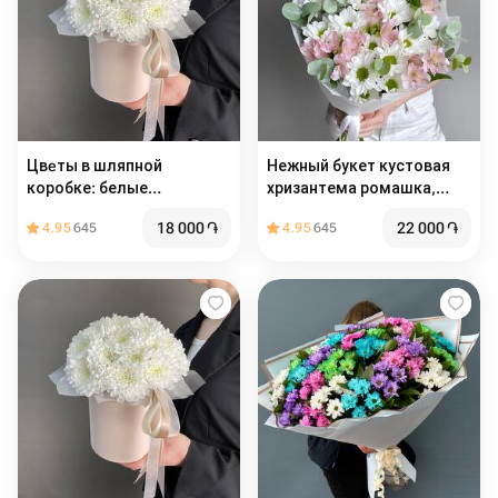
Цвeты в шляпной
Нежный букет кустовая
коробке: белые
хризантема ромашка,
Хризантемы
альстромерия и эвкалипт
18 000
֏
22 000
֏
4.95
645
4.95
645