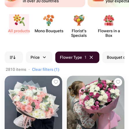
in over 30 countries
your expecta
All products
Mono Bouquets
Florist's
Flowers in a
Specials
Box
Price
Flower Type
1
Bouquet col
2810 items
·
Clear filters (1)