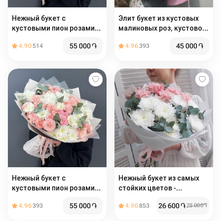
Нежный букет с
Элит букет из кустовых
кустовыми пион розами
малиновых роз, кустовой
«Кимбирли» (размер М)
хризантемы и ароматного
55 000
֏
45 000
֏
4.90
514
4.96
393
эвкалипта
Нежный букет с
Нежный букет из самых
кустовыми пион розами
стойких цветов -
«Кимбирли» (размер М)
диантусов и хризантем с
55 000
֏
26 600
֏
4.96
393
4.90
853
28 000
֏
эвкалиптом