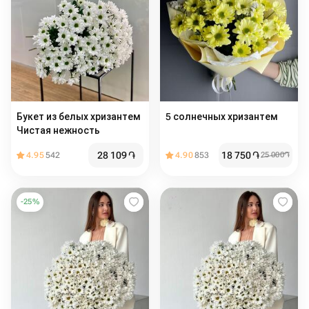
Букет из белых хризантем
5 солнечных хризантем
Чистая нежность
28 109
֏
18 750
֏
4.95
542
4.90
853
25 000
֏
-
25
%