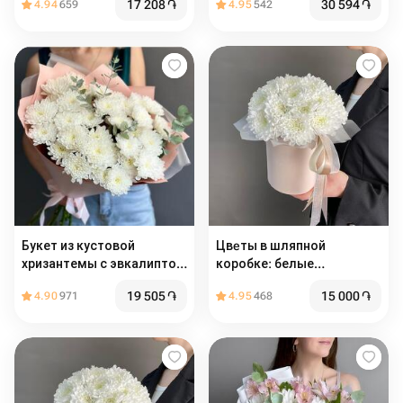
17 208
֏
30 594
֏
4.94
659
4.95
542
Букет из кустовой
Цвeты в шляпной
хризантемы с эвкалиптом
коробке: белые
Нежность прикосновения
Хризантемы
19 505
֏
15 000
֏
4.90
971
4.95
468