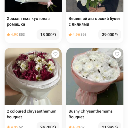
Хризантема кустовая
Весенний авторский букет
ромашка
с лилиями
18 000
֏
39 000
֏
4.90
853
4.96
393
2 coloured chrysanthemum
Bushy Chrysanthemums
bouquet️
Bouquet
24 700
֏
21 945
֏
4.99
62
4.99
62