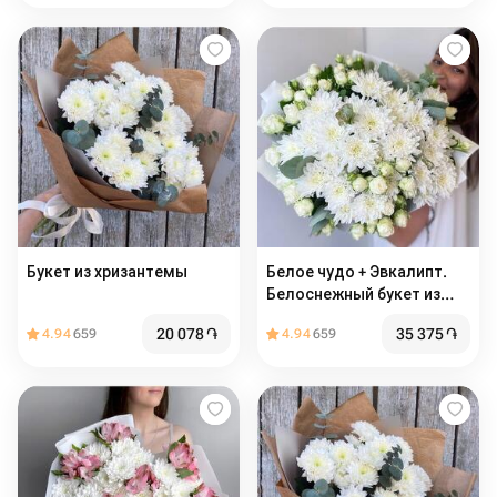
Букет из хризантемы
Белое чудо + Эвкалипт.
Белоснежный букет из
Белых Хризантем и Белых
20 078
֏
35 375
֏
4.94
659
4.94
659
Пионовидных Кустовых
роз