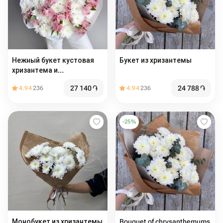
Нежный букет кустовая
Букет из хризантемы
хризантема и
альстромерия
27 140
֏
24 788
֏
4.94
236
4.94
236
-
25
%
Монобукет из хризантемы
Bouquet of chrysanthemums