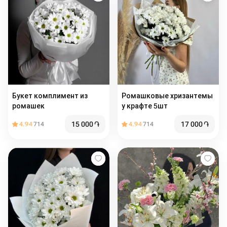
Букет комплимент из
Ромашковые хризантемы
ромашек
у крафте 5шт
15 000
֏
17 000
֏
4.94
714
4.94
714