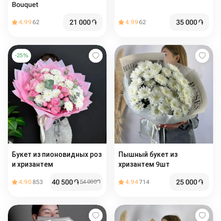
Bouquet
21 000
֏
35 000
֏
4.99
62
4.99
62
-
25
%
Букет из пионовидных роз
Пышный букет из
и хризантем
хризантем 9шт
40 500
֏
25 000
֏
4.90
853
54 000
֏
4.94
714