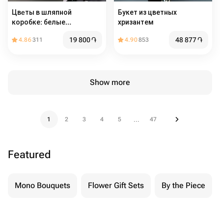
Цвeты в шляпной
Букет из цветных
коробке: белые
хризантем
Хризантемы
19 800
֏
48 877
֏
4.86
311
4.90
853
Show more
1
2
3
4
5
47
...
Featured
Mono Bouquets
Flower Gift Sets
By the Piece