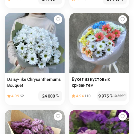
Daisy-like Chrysanthemums
Букет из кустовых
Bouquet
хризантем
24 000
֏
9 975
֏
4.99
62
4.94
110
10 500
֏