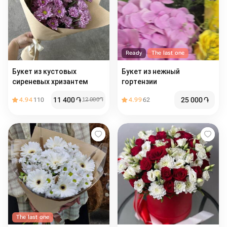
Ready
The last one
Букет из кустовых
Букет из нежный
сиреневых хризантем
гортензии
11 400
֏
25 000
֏
4.94
110
12 000
֏
4.99
62
The last one