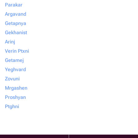
Parakar
Argavand
Getapnya
Gekhanist
Arinj
Verin Ptxni
Getamej
Yeghvard
Zovuni
Mrgashen
Proshyan
Ptghni