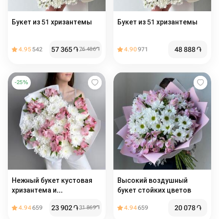
Букет из 51 хризантемы
Букет из 51 хризантемы
57 365
֏
48 888
֏
4.95
542
76 486
֏
4.90
971
-
25
%
Нежный букет кустовая
Высокий воздушный
хризантема и
букет стойких цветов
альстромерия
23 902
֏
20 078
֏
4.94
659
31 869
֏
4.94
659