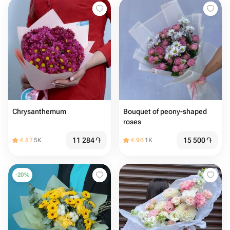
Chrysanthemum
Bouquet of peony-shaped
roses
11 284
֏
15 500
֏
4.87
5K
4.96
1K
-
20
%