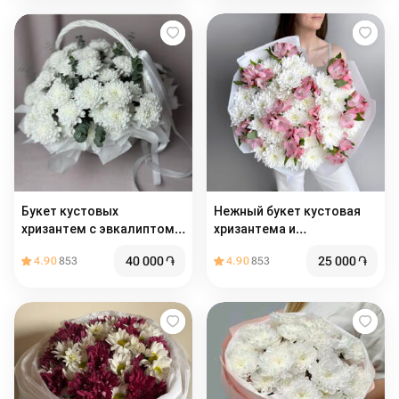
Букет кустовых
Нежный букет кустовая
хризантем с эвкалиптом в
хризантема и
корзине 15шт
альстромерия 😍
40 000
֏
25 000
֏
4.90
853
4.90
853