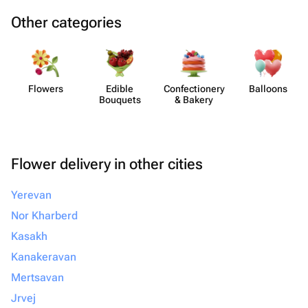
Other categories
Flowers
Edible
Confect​ionery
Balloons
Bouquets
& Bakery
Flower delivery in other cities
Yerevan
Nor Kharberd
Kasakh
Kanakeravan
Mertsavan
Jrvej