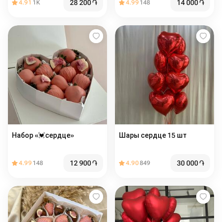
28 200
֏
14 000
֏
4.91
1K
4.99
148
Набор «💓сердце»
Шары сердце 15 шт
12 900
֏
30 000
֏
4.99
148
4.90
849