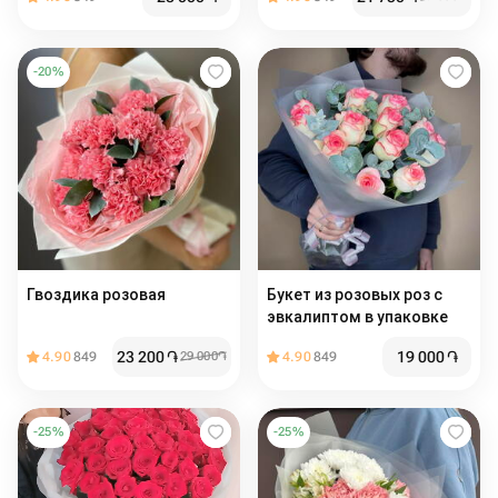
-
20
%
Гвоздика розовая
Букет из розовых роз с
эвкалиптом в упаковке
23 200
֏
19 000
֏
4.90
849
29 000
֏
4.90
849
-
25
%
-
25
%