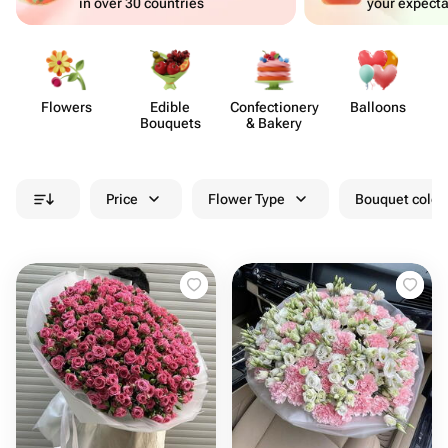
in over 30 countries
your expecta
Flowers
Edible
Confect​ionery
Balloons
Bouquets
& Bakery
Price
Flower Type
Bouquet colou