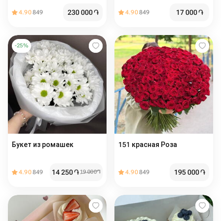
230 000
֏
17 000
֏
4.90
849
4.90
849
-
25
%
Букет из ромашек
151 красная Роза
14 250
֏
195 000
֏
4.90
849
19 000
֏
4.90
849