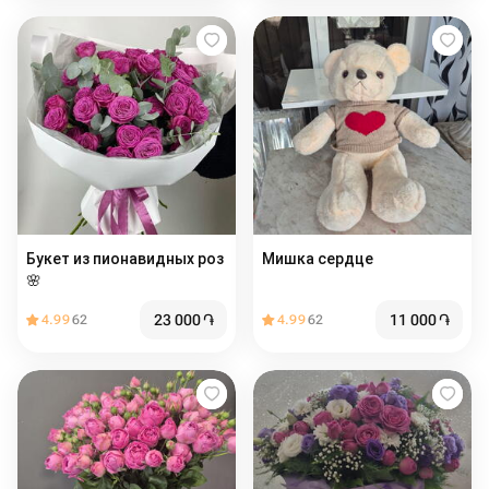
Букет из пионавидных роз
Мишка сердце
🌸
23 000
֏
11 000
֏
4.99
62
4.99
62