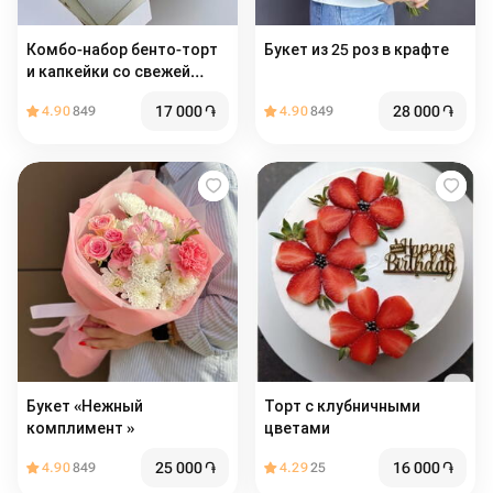
Комбо-набор бенто-торт
Букет из 25 роз в крафте
и капкейки со свежей
клубникой, начинкой и
17 000
֏
28 000
֏
4.90
849
4.90
849
сливочным кремом (2 шт)
Букет «Нежный
Торт с клубничными
комплимент »
цветами
25 000
֏
16 000
֏
4.90
849
4.29
25