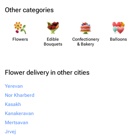
Other categories
Flowers
Edible
Confect​ionery
Balloons
Bouquets
& Bakery
Flower delivery in other cities
Yerevan
Nor Kharberd
Kasakh
Kanakeravan
Mertsavan
Jrvej