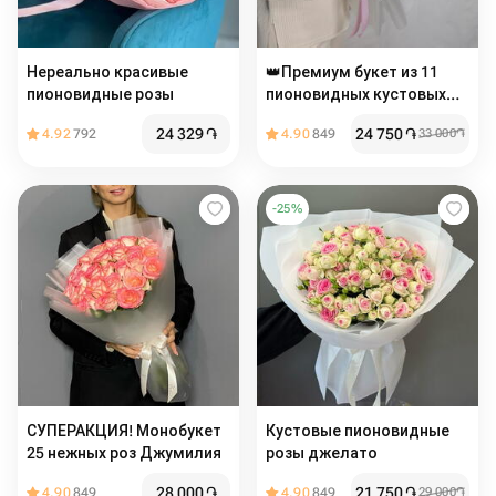
Нереально красивые
👑Премиум букет из 11
пионовидные розы
пионовидных кустовых
роз Misty Bubbles
24 329
֏
24 750
֏
4.92
792
4.90
849
33 000
֏
-
25
%
СУПЕРАКЦИЯ! Монобукет
Кустовые пионовидные
25 нежных роз Джумилия
розы джелато
28 000
֏
21 750
֏
4.90
849
4.90
849
29 000
֏