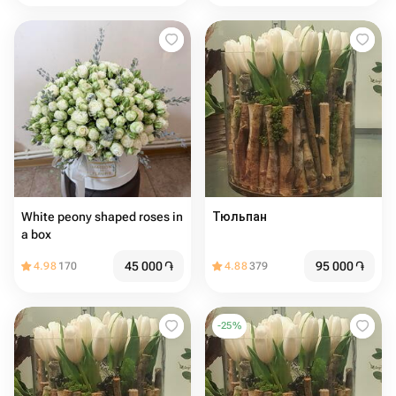
White peony shaped roses in
Тюльпан
a box
45 000
֏
95 000
֏
4.98
170
4.88
379
-
25
%