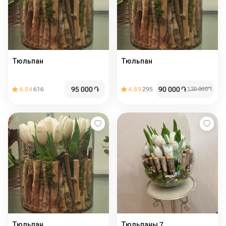
Тюльпан
Тюльпан
95 000
֏
90 000
֏
4.84
616
4.89
295
120 000
֏
Тюльпан
Тюльпаны 7