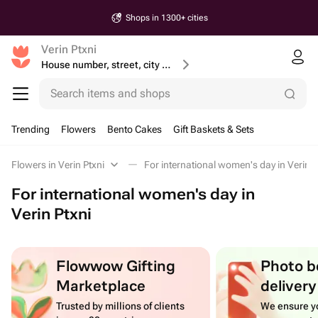
Shops in 1300+ cities
Verin Ptxni
House number, street, city or postcode
Search items and shops
Trending
Flowers
Bento Cakes
Gift Baskets & Sets
Flowers in Verin Ptxni
For international women's day in Verin P
For international women's day in
Verin Ptxni
Flowwow Gifting
Photo b
Marketplace
delivery
Trusted by millions of clients
We ensure yo