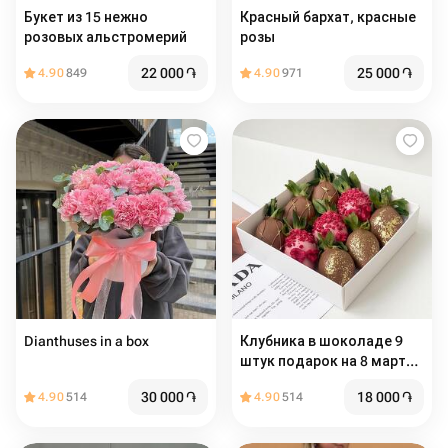
Букет из 15 нежно
Красный бархат️, красные
розовых альстромерий
розы
22 000
֏
25 000
֏
4.90
849
4.90
971
Dianthuses in a box
Клубника в шоколаде 9
штук подарок на 8 марта
маме
30 000
֏
18 000
֏
4.90
514
4.90
514