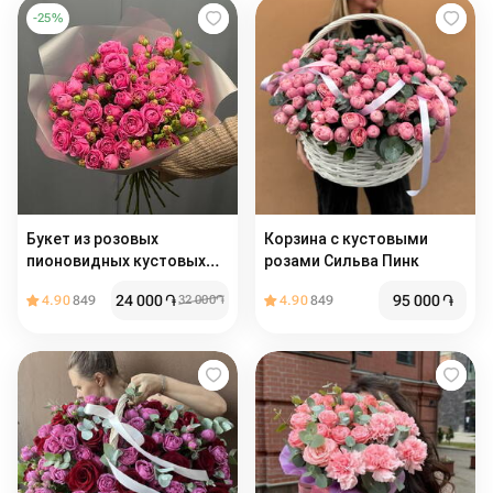
-
25
%
Букет из розовых
Корзина с кустовыми
пионовидных кустовых
розами Сильва Пинк
роз Misty Bubbles,11шт., 50
24 000
֏
95 000
֏
4.90
849
32 000
֏
4.90
849
см