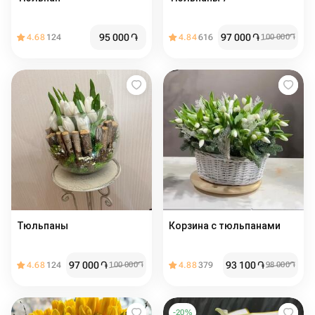
95 000
֏
97 000
֏
4.68
124
4.84
616
100 000
֏
Тюльпаны
Корзина с тюльпанами
97 000
֏
93 100
֏
4.68
124
100 000
֏
4.88
379
98 000
֏
-
20
%