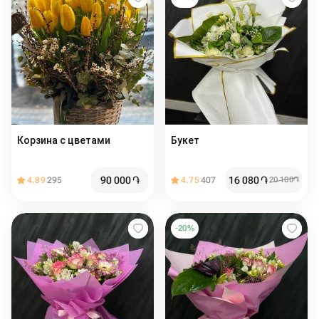
Корзина с цветами
Букет
90 000
֏
16 080
֏
4.89
295
4.75
407
20 100
֏
-
20
%