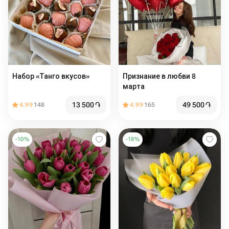
Набор «Танго вкусов»
Признание в любви 8
марта
13 500
֏
49 500
֏
4.99
148
4.99
165
-
10
%
-
18
%