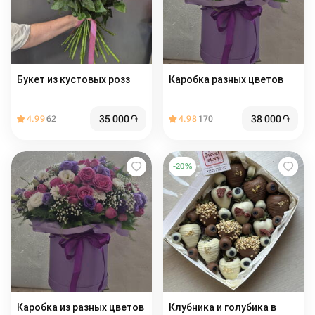
Букет из кустовых розз
Каробка разных цветов
35 000
֏
38 000
֏
4.99
62
4.98
170
-
20
%
Каробка из разных цветов
Клубника и голубика в