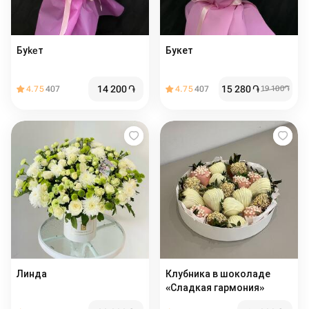
Буkeт
Букет
14 200
֏
15 280
֏
4.75
407
4.75
407
19 100
֏
Линда
Клубника в шоколаде
«Сладкая гармония»