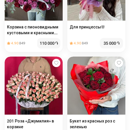
Корзина с пионовидными
Для принцессы🌸
кустовыми и красными
розами
110 000
֏
35 000
֏
4.90
849
4.90
849
201 Роза «Джумилия» в
Букет из красных роз с
корзине
зеленью