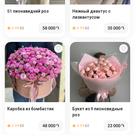
51 пионавидний роз
Нежный диантус с
лизиантусом
58 000
֏
35 000
֏
4.99
62
4.99
62
Каробка из бомбастик
Букет из 9 пионовидные
роз
48 000
֏
23 000
֏
4.99
62
4.99
62