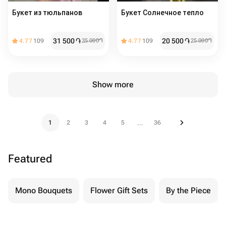
Букет из тюльпанов
Букет Солнечное тепло
31 500
֏
20 500
֏
4.77
109
35 000
֏
4.77
109
25 000
֏
Show more
1
2
3
4
5
36
...
Featured
Mono Bouquets
Flower Gift Sets
By the Piece