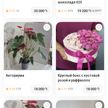
шоколаде 025
35 000
֏
19 200
֏
4.92
12
4.91
970
24 000
֏
Анториума
Круглый бокс с кустовой
розой и раффаэлло
18 000
֏
18 000
֏
4.98
170
4.91
970