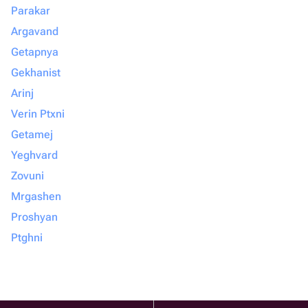
Parakar
Argavand
Getapnya
Gekhanist
Arinj
Verin Ptxni
Getamej
Yeghvard
Zovuni
Mrgashen
Proshyan
Ptghni