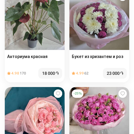
Анториума красная
Букет из хризантем и роз
18 000
֏
23 000
֏
4.98
170
4.99
62
-
25
%