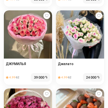
ДЖУМИЛЬЯ
Джелато
39 000
֏
24 000
֏
4.99
62
4.99
62