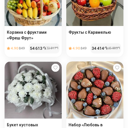
Корзина с фруктами
Фрукты с Карамелью
«Фреш Фрут»
54 613
֏
34 414
֏
4.90
849
72 817
֏
4.90
849
45 885
֏
Букет кустовых
Набор «Любовь в