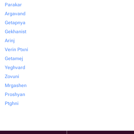
Parakar
Argavand
Getapnya
Gekhanist
Arinj
Verin Ptxni
Getamej
Yeghvard
Zovuni
Mrgashen
Proshyan
Ptghni