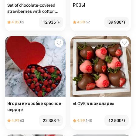
Set of chocolate-covered
РОЗЫ
strawberries with cotton
candy, 6 pieces
12 935
֏
39 900
֏
4.99
62
4.99
62
Ягоды в коробке красное
«LOVE в шоколаде»
сердце
22 388
֏
12 500
֏
4.99
62
4.99
148