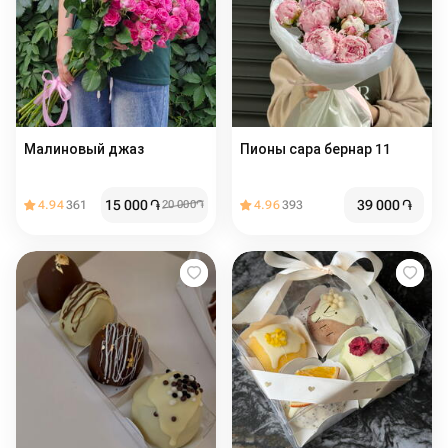
Малиновый джаз
Пионы сара бернар 11
15 000
֏
39 000
֏
4.94
361
20 000
֏
4.96
393