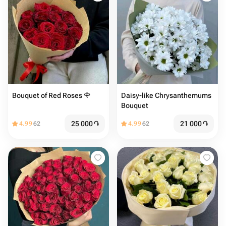
Bouquet of Red Roses 🌹
Daisy-like Chrysanthemums
Bouquet
25 000
֏
21 000
֏
4.99
62
4.99
62