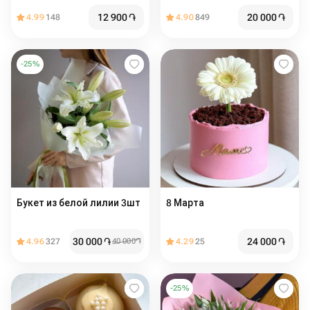
12 900
֏
20 000
֏
4.99
148
4.90
849
-
25
%
Букет из белой лилии 3шт
8 Марта
30 000
֏
24 000
֏
4.96
327
40 000
֏
4.29
25
-
25
%