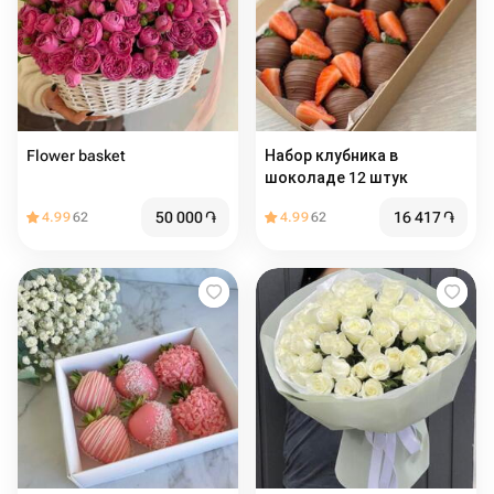
Flower basket
Набор клубника в
шоколаде 12 штук
50 000
֏
16 417
֏
4.99
62
4.99
62