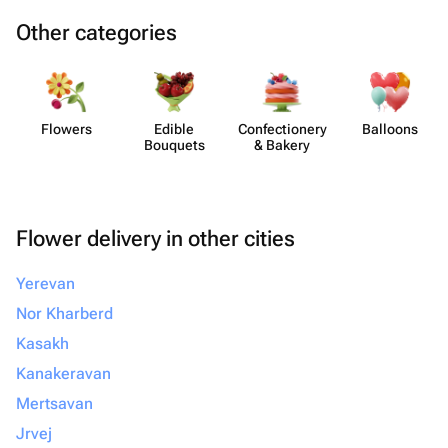
Other categories
Flowers
Edible
Confect​ionery
Balloons
Bouquets
& Bakery
Flower delivery in other cities
Yerevan
Nor Kharberd
Kasakh
Kanakeravan
Mertsavan
Jrvej