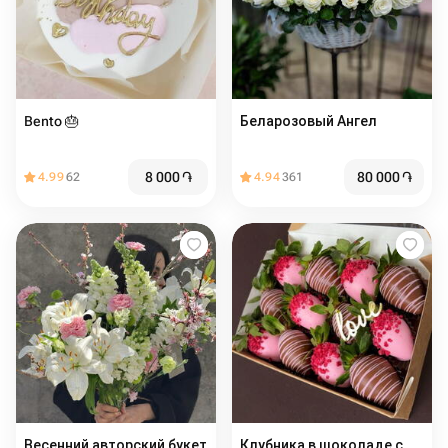
Bento 🎂
Беларозовый Ангел
8 000
֏
80 000
֏
4.99
62
4.94
361
Весенний авторский букет
Клубника в шоколаде с