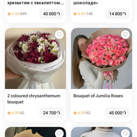
хризантем с эвкалиптом в
шоколаде»
корзине 15шт
40 000
֏
14 800
֏
4.90
849
4.99
148
2 coloured chrysanthemum
Bouquet of Jumilia Roses️
bouquet
24 700
֏
45 000
֏
4.99
62
4.99
62