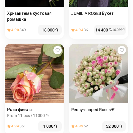
Хризантема кустовая
JUMILIA ROSES Букет
ромашка
18 000
֏
14 400
֏
4.90
849
4.94
361
16 000
֏
Роза фиеста
Peony-shaped Roses💗
From 11 pcs / 11000 ֏
1 000
֏
52 000
֏
4.94
361
4.99
62