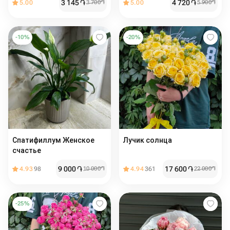
3 145
֏
4 720
֏
5.00
3 700
֏
5.00
5 900
֏
-
10
%
-
20
%
Спатифиллум Женское
Лучик солнца
счастье
9 000
֏
17 600
֏
4.93
98
10 000
֏
4.94
361
22 000
֏
-
25
%