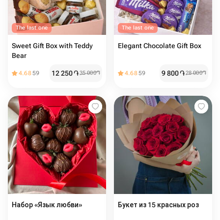
The last one
The last one
Sweet Gift Box with Teddy
Elegant Chocolate Gift Box
Bear
12 250
֏
9 800
֏
4.68
59
35 000
֏
4.68
59
28 000
֏
Набор «Язык любви»
Букет из 15 красных роз️