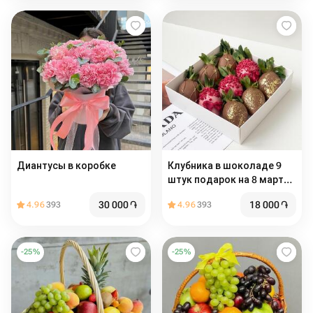
Диантусы в коробке
Клубника в шоколаде 9
штук подарок на 8 марта
маме
30 000
֏
18 000
֏
4.96
393
4.96
393
-
25
%
-
25
%