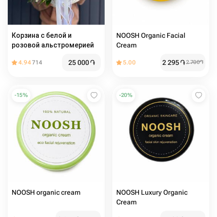
Корзина с белой и
NOOSH Organic Facial
розовой альстромерией
Cream
25 000
֏
2 295
֏
4.94
714
5.00
2 700
֏
-
15
%
-
20
%
NOOSH organic cream
NOOSH Luxury Organic
Cream