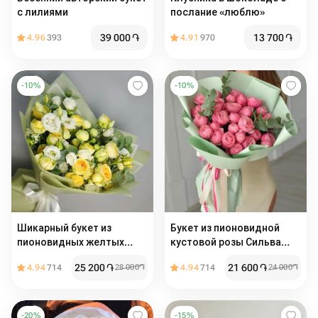
с лилиями
послание «люблю»
39 000
֏
13 700
֏
4.96
393
4.91
970
-
10
%
-
10
%
Шикарный букет из
Букет из пионовидной
пионовидных желтых
кустовой розы Сильва
кустовых роз и эустомы
Пинк и эвкалипта в
25 200
֏
21 600
֏
4.94
714
28 000
֏
4.94
714
24 000
֏
нежной упаковке
-
20
%
-
15
%