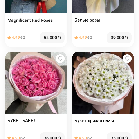
Magnificent Red Roses
Белые розы
52 000
֏
39 000
֏
4.99
62
4.99
62
БУКЕТ БАББЛ
Букет хризантемы
36 000
֏
35 000
֏
4.99
62
4.99
62