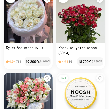
Букет белых роз 15 шт
Красные кустовые розы
(80см)
19 200
֏
18 700
֏
4.94
714
24 000
֏
4.94
361
22 000
֏
-
15
%