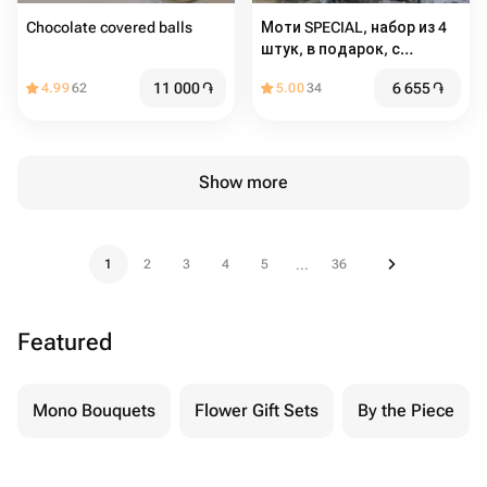
Chocolate covered balls
Моти SPECIAL, набор из 4
штук, в подарок, с
декором
11 000
֏
6 655
֏
4.99
62
5.00
34
Show more
1
2
3
4
5
36
...
Featured
Mono Bouquets
Flower Gift Sets
By the Piece