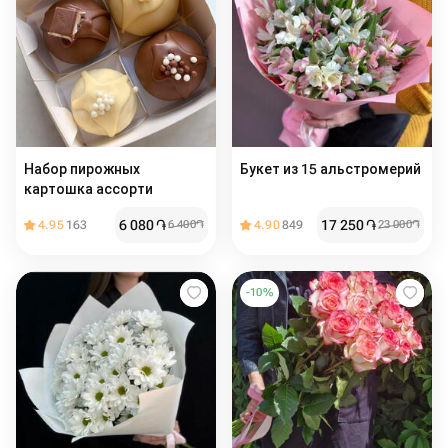
Набор пирожных
Букет из 15 альстромерий️️️️️
картошка ассорти
6 080
֏
17 250
֏
4.95
163
6 400
֏
4.90
849
23 000
֏
-
10
%