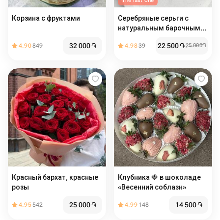
The last one
Корзина с фруктами
Серебряные серьги с
натуральным барочным
жемчугом и позолотой
32 000
֏
22 500
֏
4.90
849
4.98
39
25 000
֏
Красный бархат️, красные
Клубника 🍓 в шоколаде
розы
«Весенний соблазн»
25 000
֏
14 500
֏
4.95
542
4.99
148