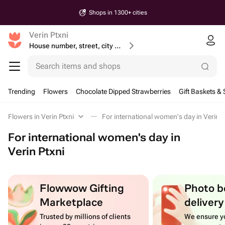
Shops in 1300+ cities
Verin Ptxni
House number, street, city or postcode
Search items and shops
Trending
Flowers
Chocolate Dipped Strawberries
Gift Baskets & 
Flowers in Verin Ptxni
For international women's day in Verin P
For international women's day in
Verin Ptxni
Flowwow Gifting
Photo b
Marketplace
delivery
Trusted by millions of clients
We ensure yo