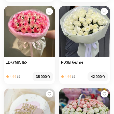
ДЖУМИЛЬЯ
РОЗЫ белые
35 000
֏
42 000
֏
4.99
62
4.99
62