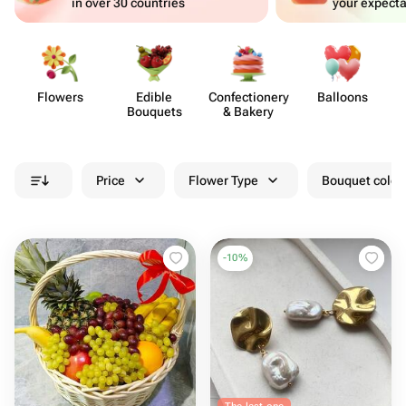
in over 30 countries
your expecta
Flowers
Edible
Confect​ionery
Balloons
Bouquets
& Bakery
Price
Flower Type
Bouquet colou
-
10
%