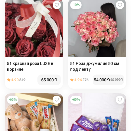
-
10
%
51 красная роза LUXE в
51 Роза джумилия 50 см
корзине
под ленту
65 000
֏
54 000
֏
4.90
849
4.96
276
60 000
֏
-
65
%
-
65
%