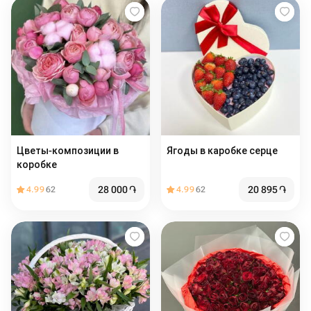
Цветы-композиции в
Ягоды в каробке серце
коробке
28 000
֏
20 895
֏
4.99
62
4.99
62