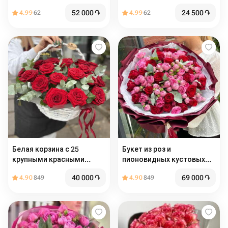
52 000
֏
24 500
֏
4.99
62
4.99
62
Белая корзина с 25
Букет из роз и
крупными красными
пионовидных кустовых
розами
роз
40 000
֏
69 000
֏
4.90
849
4.90
849