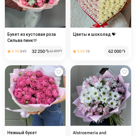
Букет из кустовая роза
Цветы и шоколад 💝
Сильва пинк🫶
32 250
֏
62 000
֏
4.90
849
43 000
֏
5.00
16
Нежный букет
Alstroemeria and