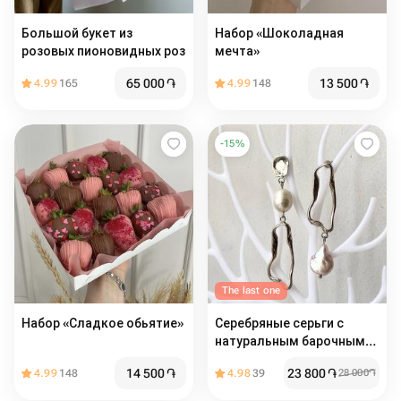
Большой букет из
Набор «Шоколадная
розовых пионовидных роз
мечта»
65 000
֏
13 500
֏
4.99
165
4.99
148
-
15
%
The last one
Набор «Сладкое обьятие»
Серебряные серьги с
натуральным барочным
жемчугом
14 500
֏
23 800
֏
4.99
148
4.98
39
28 000
֏