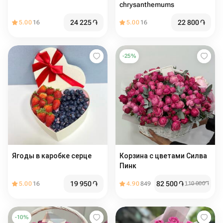
chrysanthemums
24 225
֏
22 800
֏
5.00
16
5.00
16
-
25
%
Ягоды в каробке серце
Корзина с цветами Силва
Пинк ️️
19 950
֏
82 500
֏
5.00
16
4.90
849
110 000
֏
-
10
%