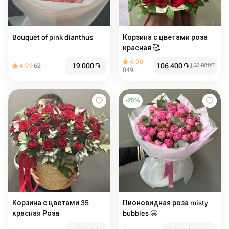
Bouquet of pink dianthus
Корзина с цветами роза
красная 🥰
4.90
19 000
֏
106 400
֏
4.99
62
152 000
֏
849
-
25
%
Корзина с цветами 35
Пионовидная роза misty
красная Роза
bubbles 🤩