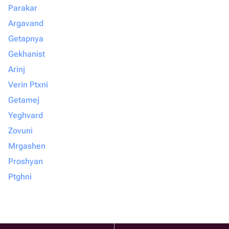
Parakar
Argavand
Getapnya
Gekhanist
Arinj
Verin Ptxni
Getamej
Yeghvard
Zovuni
Mrgashen
Proshyan
Ptghni