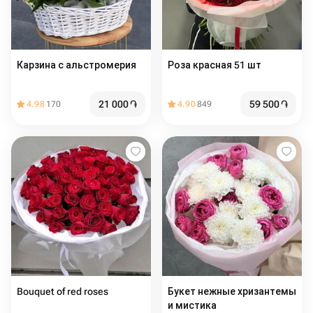
Карзина с альстромерия
Роза красная 51 шт️️
21 000
֏
59 500
֏
4.98
170
4.90
849
Bouquet of red roses
Букет нежные хризантемы
и мистика