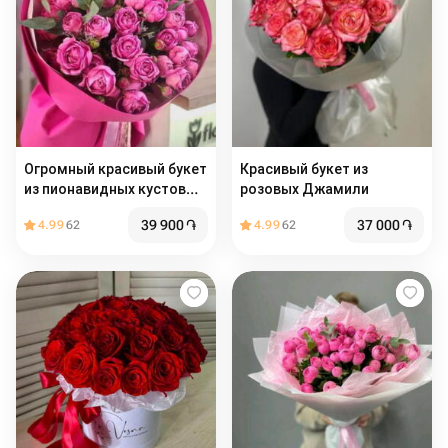
Огромный красивый букет
Красивый букет из
из пионавидных кустовых
розовых Джамили
роз
39 900
֏
37 000
֏
4.99
62
4.99
62