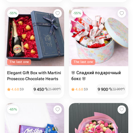
-
55
%
-
55
%
The last one
The last one
Elegant Gift Box with Martini
🌸 Сладкий подарочный
Prosecco Chocolate Hearts
бокс 🌸
9 450
֏
9 900
֏
4.68
59
21 000
֏
4.68
59
22 000
֏
-
65
%