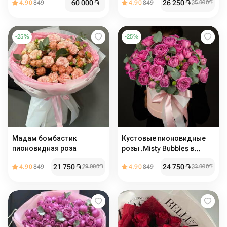
60 000
֏
26 250
֏
4.90
849
4.90
849
35 000
֏
-
25
%
-
25
%
Мадам бомбастик
Кустовые пионовидные
пионовидная роза
розы .Misty Bubbles в
коробке
21 750
֏
24 750
֏
4.90
849
29 000
֏
4.90
849
33 000
֏