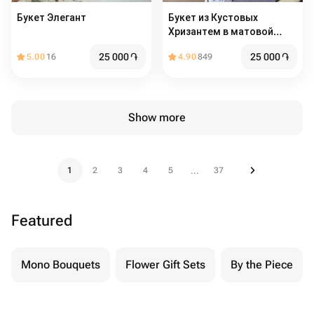
Букет Элегант
Букет из Кустовых
Хризантем в матовой
упаковке
25 000
֏
25 000
֏
5.00
16
4.90
849
Show more
1
2
3
4
5
37
...
Featured
Mono Bouquets
Flower Gift Sets
By the Piece