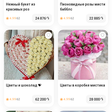
Нежный букет из
Пионовидные розы мисти
красивых роз
бабблс
24 876
֏
22 885
֏
4.99
62
4.99
62
Цветы и шоколад 💝
Цветы в коробке мистика
62 200
֏
28 000
֏
4.99
62
4.99
62