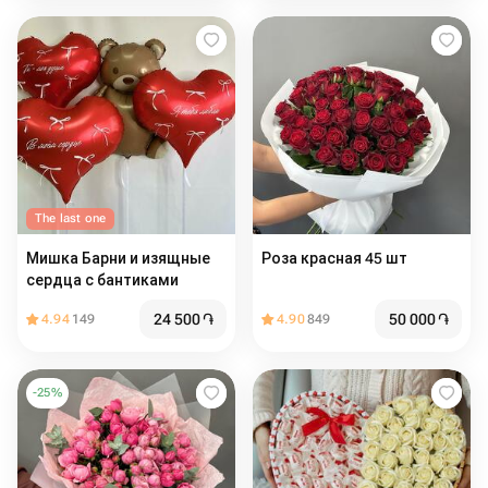
The last one
Мишка Барни и изящные
Роза красная 45 шт
сердца с бантиками
24 500
֏
50 000
֏
4.94
149
4.90
849
-
25
%