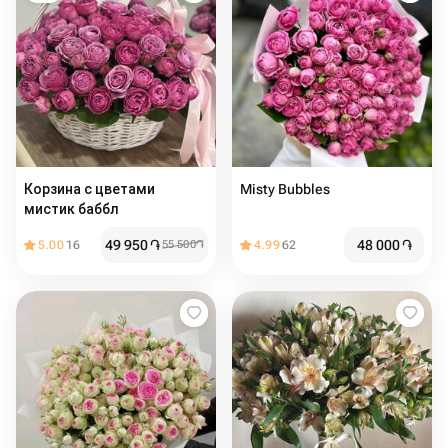
Корзина с цветами
Misty Bubbles
мистик баббл
49 950
֏
48 000
֏
5.00
16
55 500
֏
4.99
62