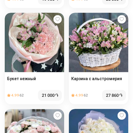
Букет нежный
Карзина с альстромерия
21 000
֏
27 860
֏
4.99
62
4.99
62