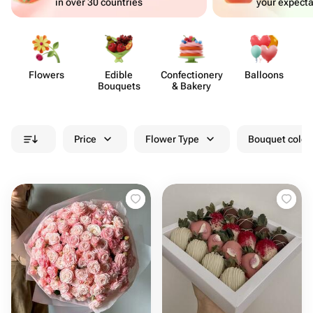
in over 30 countries
your expecta
Flowers
Edible
Confect​ionery
Balloons
Bouquets
& Bakery
Price
Flower Type
Bouquet colou