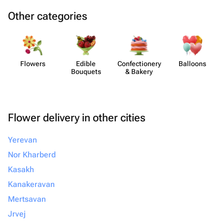
Other categories
Flowers
Edible
Confect​ionery
Balloons
Bouquets
& Bakery
Flower delivery in other cities
Yerevan
Nor Kharberd
Kasakh
Kanakeravan
Mertsavan
Jrvej