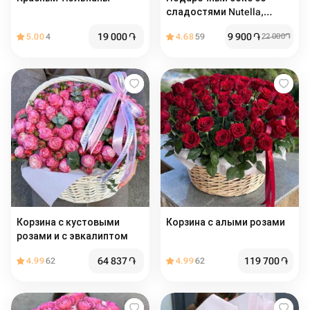
сладостями Nutella,
Raffaello и Kinder
19 000
֏
9 900
֏
5.00
4
4.68
59
22 000
֏
Корзина с кустовыми
Корзина с алыми розами
розами и с эвкалиптом
64 837
֏
119 700
֏
4.99
62
4.99
62