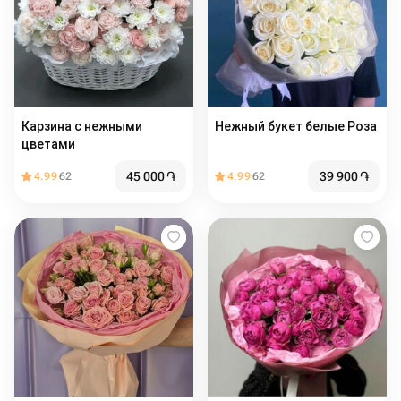
Карзина с нежными
Нежный букет белые Роза
цветами
45 000
֏
39 900
֏
4.99
62
4.99
62