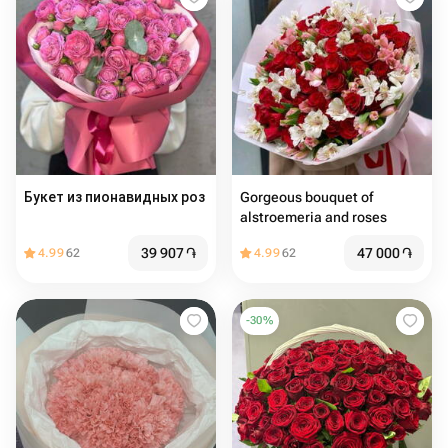
Букет из пионавидных роз
Gorgeous bouquet of
alstroemeria and roses
39 907
֏
47 000
֏
4.99
62
4.99
62
-
30
%