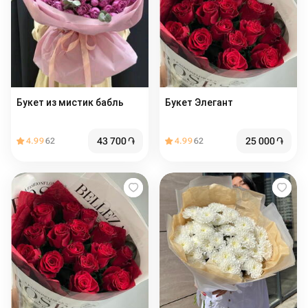
Букет из мистик бабль
Букет Элегант
43 700
֏
25 000
֏
4.99
62
4.99
62