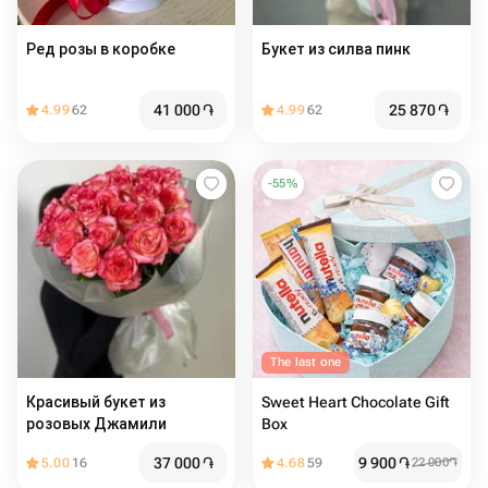
Ред розы в коробке
Букет из силва пинк
41 000
֏
25 870
֏
4.99
62
4.99
62
-
55
%
The last one
Красивый букет из
Sweet Heart Chocolate Gift
розовых Джамили
Box
37 000
֏
9 900
֏
5.00
16
4.68
59
22 000
֏