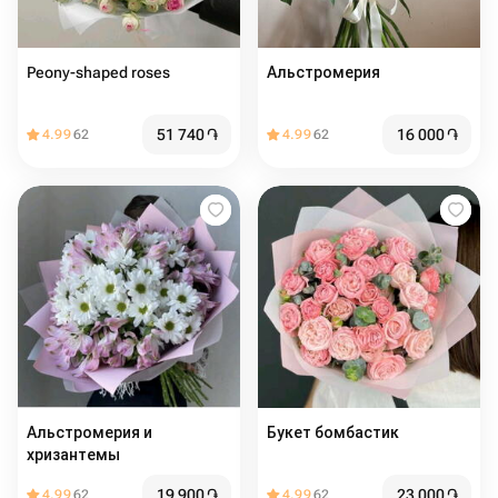
Peony-shaped roses
Альстромерия
51 740
֏
16 000
֏
4.99
62
4.99
62
Альстромерия и
Букет бомбастик
хризантемы
19 900
֏
23 000
֏
4.99
62
4.99
62