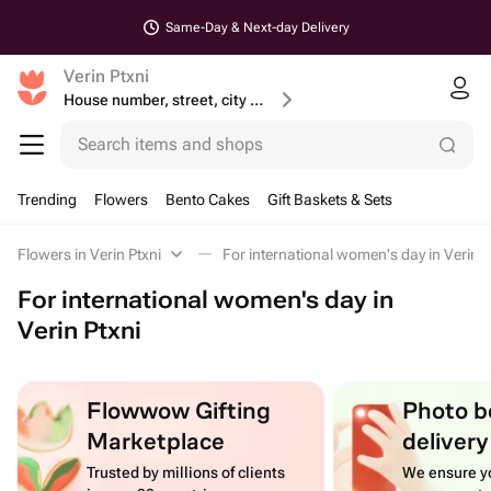
Same-Day & Next-day Delivery
Verin Ptxni
House number, street, city or postcode
Search items and shops
Trending
Flowers
Bento Cakes
Gift Baskets & Sets
Flowers in Verin Ptxni
For international women's day in Verin P
For international women's day in
Verin Ptxni
Flowwow Gifting
Photo b
Marketplace
delivery
Trusted by millions of clients
We ensure yo