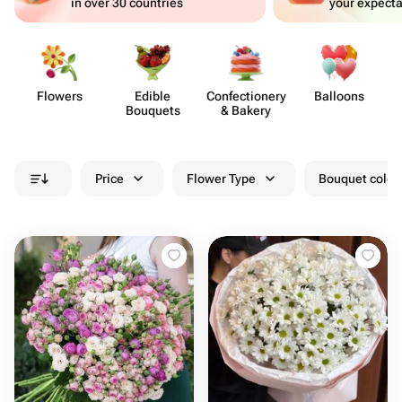
in over 30 countries
your expecta
Flowers
Edible
Confect​ionery
Balloons
Bouquets
& Bakery
Price
Flower Type
Bouquet colou