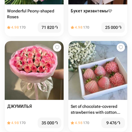
Wonderful Peony-shaped
Букет хризантемы🩷
Roses
71 820
֏
25 000
֏
4.98
170
4.98
170
ДЖУМИЛЬЯ
Set of chocolate-covered
strawberries with cotton
candy, 6 pieces
35 000
֏
9 476
֏
4.98
170
4.98
170