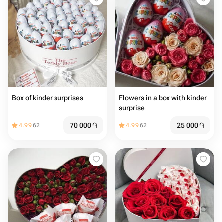
Box of kinder surprises
Flowers in a box with kinder
surprise
70 000
֏
25 000
֏
4.99
62
4.99
62