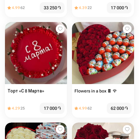
33 250
֏
17 000
֏
4.99
62
4.39
22
Торт «С 8 Марта» ️
Flowers in a box 🍫 🌹
17 000
֏
62 000
֏
4.29
25
4.99
62