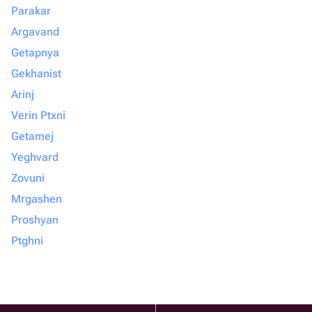
Parakar
Argavand
Getapnya
Gekhanist
Arinj
Verin Ptxni
Getamej
Yeghvard
Zovuni
Mrgashen
Proshyan
Ptghni