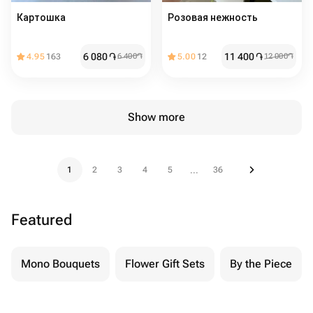
Картошка
Розовая нежность
6 080
֏
11 400
֏
4.95
163
6 400
֏
5.00
12
12 000
֏
Show more
1
2
3
4
5
36
...
Featured
Mono Bouquets
Flower Gift Sets
By the Piece