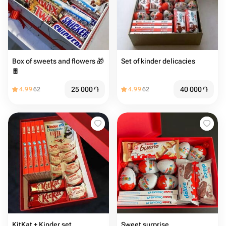
Box of sweets and flowers 🎁
Set of kinder delicacies
🍫
25 000
֏
40 000
֏
4.99
62
4.99
62
KitKat + Kinder set
Sweet surprise