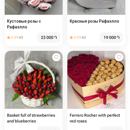
Кустовые розы с
Красные розы Рафаэлло ￼
Рафаэлло
23 000
֏
19 000
֏
4.99
62
4.99
62
Basket full of strawberries
Ferrero Rocher with perfect
and blueberries
red roses