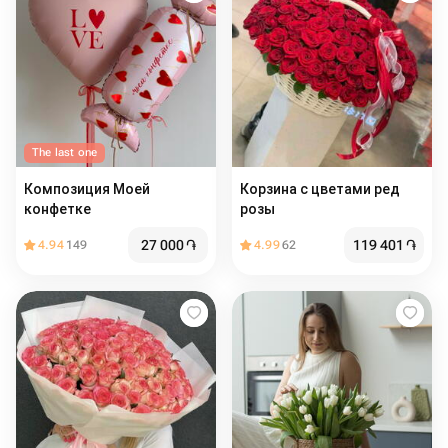
The last one
Композиция Моей
Корзина с цветами ред
конфетке
розы
27 000
֏
119 401
֏
4.94
149
4.99
62