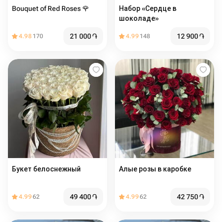
Bouquet of Red Roses 🌹
Набор «Сердце в
шоколаде»
21 000
֏
12 900
֏
4.98
170
4.99
148
Букет белоснежный
Алые розы в каробке
49 400
֏
42 750
֏
4.99
62
4.99
62