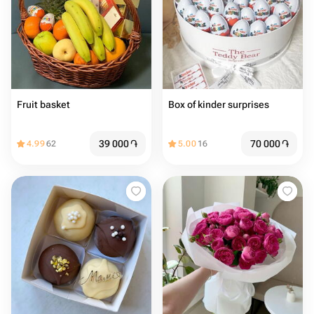
Fruit basket
Box of kinder surprises
39 000
֏
70 000
֏
4.99
62
5.00
16