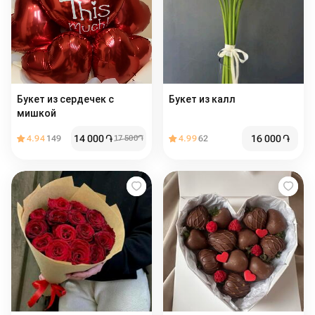
Букет из сердечек с
Букет из калл
мишкой
14 000
֏
16 000
֏
4.94
149
17 500
֏
4.99
62