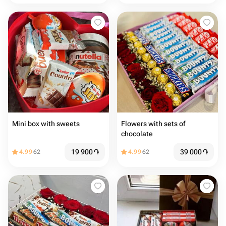
Mini box with sweets
Flowers with sets of
chocolate
19 900
֏
39 000
֏
4.99
62
4.99
62