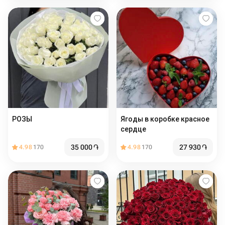
РОЗЫ
Ягоды в коробке красное
сердце
35 000
֏
27 930
֏
4.98
170
4.98
170