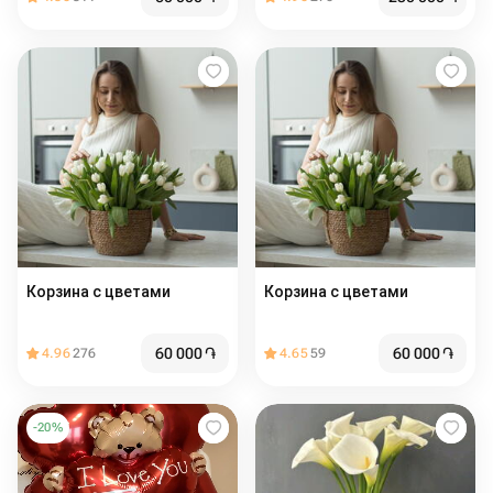
Корзина с цветами ️
Корзина с цветами ️
60 000
֏
60 000
֏
4.96
276
4.65
59
-
20
%