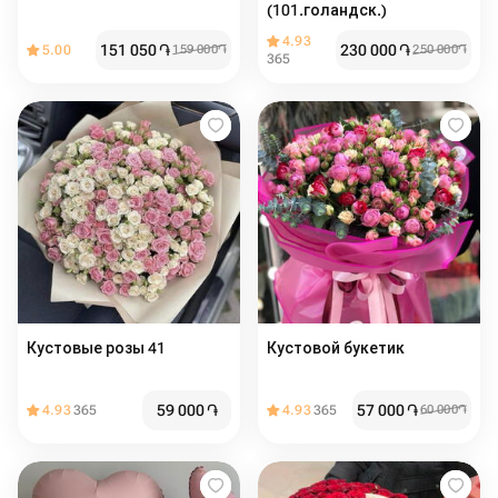
(101.голандск.)
4.93
151 050
֏
230 000
֏
5.00
159 000
֏
250 000
֏
365
Кустовые розы 41
Кустовой букетик
59 000
֏
57 000
֏
4.93
365
4.93
365
60 000
֏