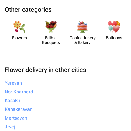
Other categories
Flowers
Edible
Confect​ionery
Balloons
Bouquets
& Bakery
Flower delivery in other cities
Yerevan
Nor Kharberd
Kasakh
Kanakeravan
Mertsavan
Jrvej