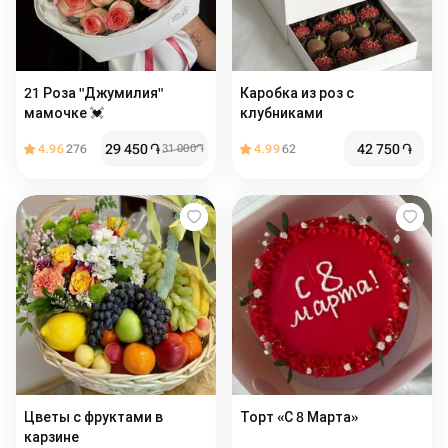
21 Роза "Джумилия"
Каробка из роз с
мамочке 💓
клубниками
29 450
֏
42 750
֏
4.96
276
31 000
֏
4.99
62
Цветы с фруктами в
Торт «С 8 Марта» ️
карзине