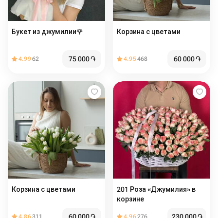
Букет из джумилии🌹
Корзина с цветами ️
75 000
֏
60 000
֏
4.99
62
4.95
468
Корзина с цветами ️
201 Роза «Джумилия» в
корзине
60 000
֏
230 000
֏
4.86
311
4.96
276