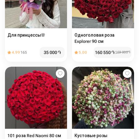
Для принцессы🌸
Одноголовая роза
Explorer 90 см
35 000
֏
160 550
֏
4.99
165
5.00
169 000
֏
101 роза Red Naomi 80 см
Кустовые розы