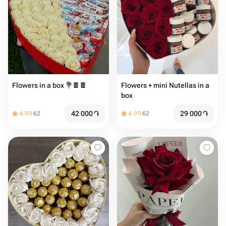
Flowers in a box 💐🍫🍫
Flowers + mini Nutellas in a
box
42 000
֏
29 000
֏
4.99
62
4.99
62