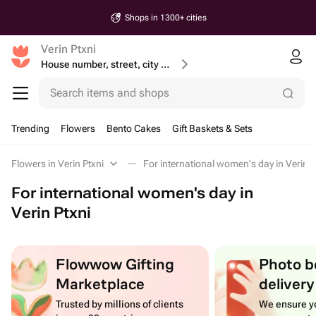
Shops in 1300+ cities
Verin Ptxni
House number, street, city or postcode
Search items and shops
Trending
Flowers
Bento Cakes
Gift Baskets & Sets
Flowers in Verin Ptxni
For international women's day in Verin P
For international women's day in
Verin Ptxni
Flowwow Gifting
Photo b
Marketplace
delivery
Trusted by millions of clients
We ensure yo