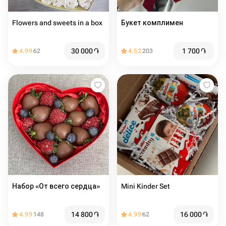
Flowers and sweets in a box
Букет комплимен
30 000
֏
1 700
֏
4.99
62
4.52
203
Набор «От всего сердца»
Mini Kinder Set
14 800
֏
16 000
֏
4.99
148
4.99
62