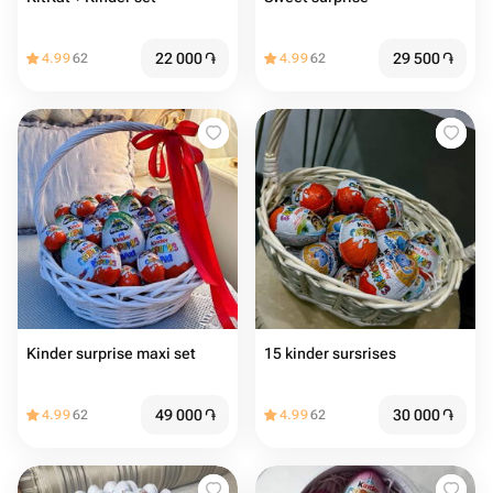
22 000
֏
29 500
֏
4.99
62
4.99
62
Kinder surprise maxi set
15 kinder sursrises
49 000
֏
30 000
֏
4.99
62
4.99
62