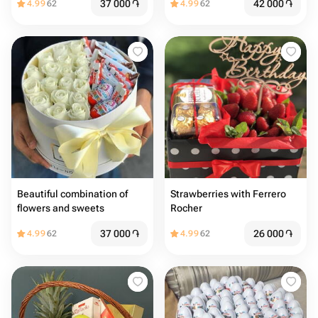
37 000
֏
42 000
֏
4.99
62
4.99
62
Beautiful combination of
Strawberries with Ferrero
flowers and sweets ￼
Rocher
37 000
֏
26 000
֏
4.99
62
4.99
62