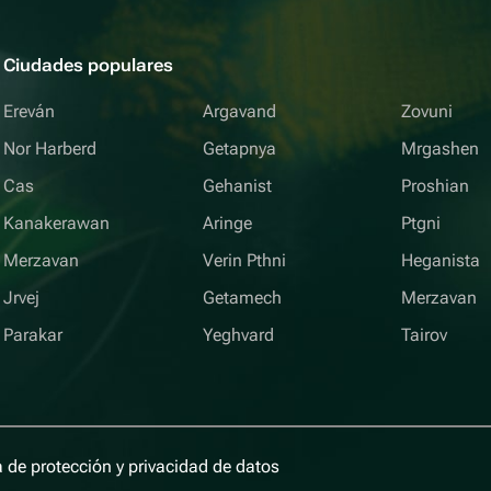
Ciudades populares
Ereván
Argavand
Zovuni
Nor Harberd
Getapnya
Mrgashen
Cas
Gehanist
Proshian
Kanakerawan
Aringe
Ptgni
Merzavan
Verin Pthni
Heganista
Jrvej
Getamech
Merzavan
Parakar
Yeghvard
Tairov
a de protección y privacidad de datos