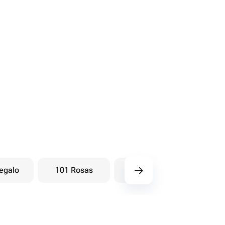
egalo
101 Rosas
Ramos baya
Peo