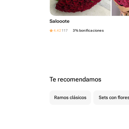
Salooote
4.42
117
3% bonificaciones
Te recomendamos
Ramos clásicos
Sets con flore