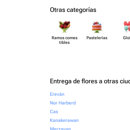
Otras categorías
Ramos comes​
Paste​lerías
Glo
tibles
Entrega de flores a otras ci
Ereván
Nor Harberd
Cas
Kanakerawan
Merzavan