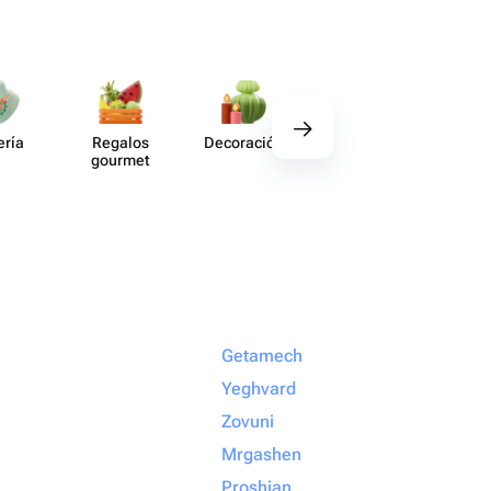
ería
Regalos
Deco​ración
Acce​sorios
Artes
gourmet
afic
Getamech
Yeghvard
Zovuni
Mrgashen
Proshian