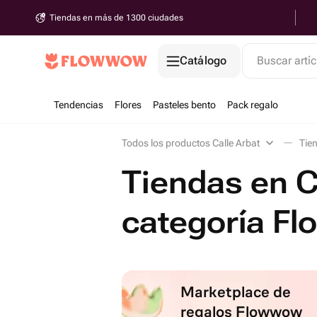
Tiendas en más de 1300 ciudades
Catálogo
Buscar artíc
Tendencias
Flores
Pasteles bento
Pack regalo
Todos los productos Calle Arbat
Tien
Tiendas en Ca
categoría Fl
Marketplace de
regalos Flowwow