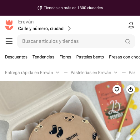
Tiendas en más de 1300 ciudades
Ereván
Calle y número, ciudad
Buscar artículos y tiendas
Descuentos
Tendencias
Flores
Pasteles bento
Fresas con choc
Entrega rápida en Ereván
Pastelerías en Ereván
Paste