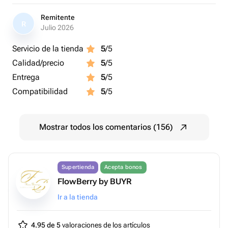
Remitente
R
Julio 2026
Servicio de la tienda
5
/5
Calidad/precio
5
/5
Entrega
5
/5
Compatibilidad
5
/5
Mostrar todos los comentarios (156)
Supertienda
Acepta bonos
FlowBerry by BUYR
Ir a la tienda
4.95 de 5
valoraciones de los artículos