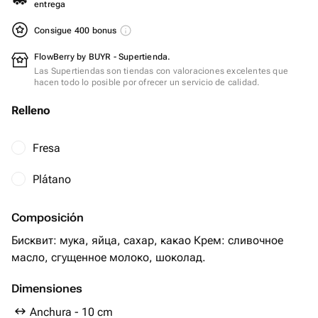
entrega
Consigue 400 bonus
FlowBerry by BUYR - Supertienda.
Las Supertiendas son tiendas con valoraciones excelentes que
hacen todo lo posible por ofrecer un servicio de calidad.
Relleno
Fresa
Plátano
Composición
Бисквит: мука, яйца, сахар, какао Крем: сливочное
Dimensiones
Anchura - 10 cm