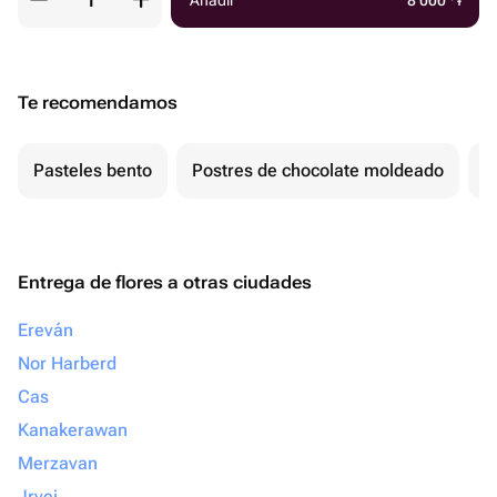
Añadir
8 000
֏
Te recomendamos
Pasteles bento
Postres de chocolate moldeado
T
Entrega de flores a otras ciudades
Ereván
Nor Harberd
Cas
Kanakerawan
Merzavan
Jrvej