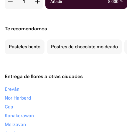
Añadir
8 000
֏
Te recomendamos
Pasteles bento
Postres de chocolate moldeado
T
Entrega de flores a otras ciudades
Ereván
Nor Harberd
Cas
Kanakerawan
Merzavan