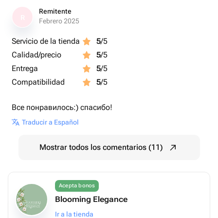
Remitente
R
Febrero 2025
Servicio de la tienda
5
/5
Calidad/precio
5
/5
Entrega
5
/5
Compatibilidad
5
/5
Все понравилось:) спасибо!
Traducir a Español
Mostrar todos los comentarios (11)
Acepta bonos
Blooming Elegance
Ir a la tienda