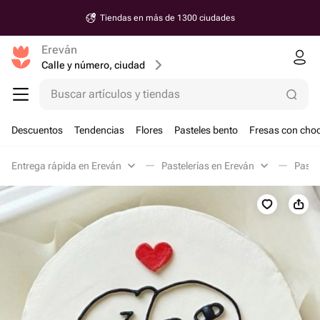
Tiendas en más de 1300 ciudades
Ereván
Calle y número, ciudad
Buscar artículos y tiendas
Descuentos
Tendencias
Flores
Pasteles bento
Fresas con choc
Entrega rápida en Ereván
Pastelerías en Ereván
Paste