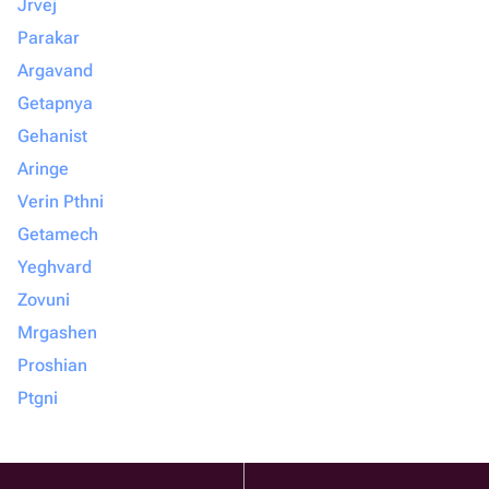
Jrvej
Parakar
Argavand
Getapnya
Gehanist
Aringe
Verin Pthni
Getamech
Yeghvard
Zovuni
Mrgashen
Proshian
Ptgni