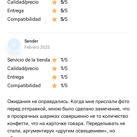
Calidad/precio
5
/5
Entrega
5
/5
Compatibilidad
5
/5
Sender
S
Febrero 2025
Servicio de la tienda
1
/5
Calidad/precio
1
/5
Entrega
1
/5
Compatibilidad
1
/5
Ожидания не оправдались. Когда мне прислали фото
перед отправкой, мною было сделано замечание, что
в прозрачных шариках совершенно не то количество
конфетти, что на карточке товара. Переделывать не
стали, аргументируя «другим освещением», но