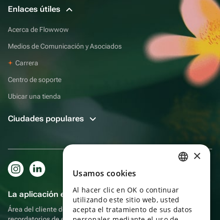
Enlaces útiles
Acerca de Flowwow
Medios de Comunicación y Asociados
Carrera
Centro de soporte
Ubicar una tienda
Ciudades populares
×
Usamos cookies
RUSSIAN
Al hacer clic en OK o continuar
ENGLISH
La aplicación es aún más práctica.
utilizando este sitio web, usted
UKRAINIAN
acepta el tratamiento de sus datos
Área del cliente del destinatario, más bonos por compras y
personales mediante el uso de
recordatorios de eventos