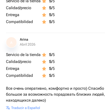
Servicio de la tienda
5
/5
Calidad/precio
5
/5
Entrega
5
/5
Compatibilidad
5
/5
Arina
A
Abril 2026
Servicio de la tienda
5
/5
Calidad/precio
5
/5
Entrega
5
/5
Compatibilidad
5
/5
Все очень оперативно, комфортно и просто) Спасибо
большое за возможность порадовать близких людей,
находящихся далеко)
Traducir a Español