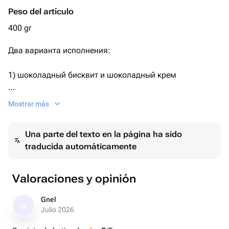
Peso del artículo
400 gr
Два варианта исполнения:
1) шоколадный бисквит и шоколадный крем
2) ванильный бисквит, ванильный крем.
Mostrar más
По умолчанию поставляется первый вариант.
Una parte del texto en la página ha sido
traducida automáticamente
Необходимый Вариант можно указать комментарием
при заказе, либо сообщением.
Valoraciones y opinión
Дизайн также можно обговорить после оформления
заказа..
Gnel
G
Julio 2026