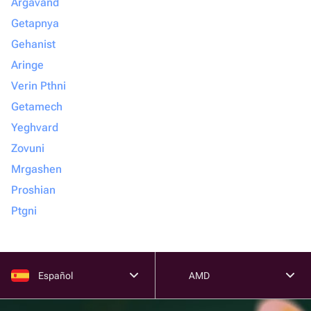
Argavand
Getapnya
Gehanist
Aringe
Verin Pthni
Getamech
Yeghvard
Zovuni
Mrgashen
Proshian
Ptgni
Español
AMD