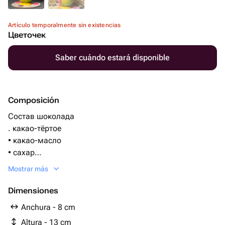
Artículo temporalmente sin existencias
Цветочек
Saber cuándo estará disponible
Composición
Состав шоколада
. какао-тёртое
• какао-масло
• сахар
• лецитин (эмульгатор, чаще соевый)
Mostrar más
• ваниль или ванилин
Начинка - Хрустящий слой миндального пралине с
Dimensiones
фирменной карамелью
Anchura - 8 cm
Altura - 13 cm