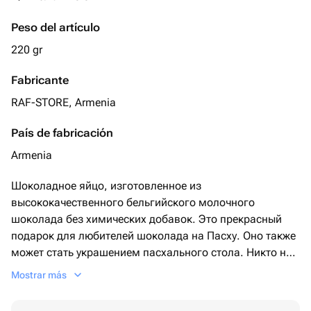
Peso del artículo
220 gr
Fabricante
RAF-STORE, Armenia
País de fabricación
Armenia
Шоколадное яйцо, изготовленное из
высококачественного бельгийского молочного
шоколада без химических добавок. Это прекрасный
подарок для любителей шоколада на Пасху. Оно также
может стать украшением пасхального стола. Никто не
останется равнодушным к этому красивому и очень
Mostrar más
вкусному шоколадному яйцу, под нежным шоколадным
слоем которого скрывается хрустящий слой