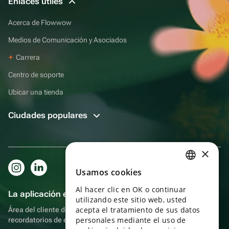
Enlaces útiles
Acerca de Flowwow
Medios de Comunicación y Asociados
Carrera
Centro de soporte
Ubicar una tienda
Ciudades populares
×
Usamos cookies
RUSSIAN
Al hacer clic en OK o continuar
ENGLISH
La aplicación es aún más práctica.
utilizando este sitio web, usted
UKRAINIAN
acepta el tratamiento de sus datos
Área del cliente del destinatario, más bonos por compras y
personales mediante el uso de
recordatorios de eventos
PORTUGUESE