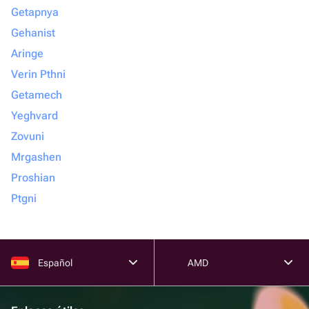
Getapnya
Gehanist
Aringe
Verin Pthni
Getamech
Yeghvard
Zovuni
Mrgashen
Proshian
Ptgni
Español
AMD