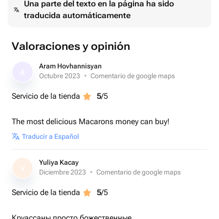
Una parte del texto en la página ha sido
натурального миндального пралине с фирменной
traducida automáticamente
карамелью. Вы также можете заказать его в любом
дизайне на ваш выбор.
Valoraciones y opinión
Aram Hovhannisyan
A
Octubre 2023
•
Comentario de google maps
Servicio de la tienda
5
/5
The most delicious Macarons money can buy!
Traducir a Español
Yuliya Kacay
Y
Diciembre 2023
•
Comentario de google maps
Servicio de la tienda
5
/5
Круассаны просто божественные