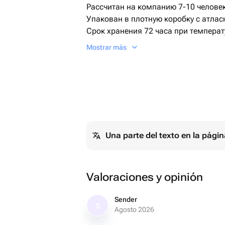
Рассчитан на компанию 7-10 человек
Упакован в плотную коробку с атлас
Срок хранения 72 часа при температ
+2+6.
Mostrar más
Этот изысканный торт станет украш
Гладкое покрытие и крупные розовы
и современный вид. Идеально подход
особых событий.
Закажите этот торт, чтобы добавить
празднику!
Una parte del texto en la pág
Valoraciones y opinión
Sender
S
Agosto 2026