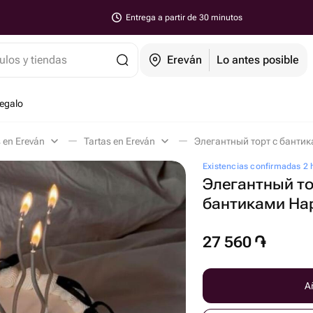
Entrega a partir de 30 minutos
ulos y tiendas
Ereván
Lo antes posible
regalo
s en Ereván
Tartas en Ereván
Элегантный торт с бантика
Existencias confirmadas 2 
Элегантный то
бантиками Hap
27 560
֏
Añ