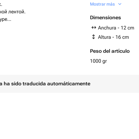
Крем снаружи- сливк
.
Mostrar más
Если хотите шоколад
ной лентой.
комментариях
Dimensiones
уре
Начинка по умолчан
Anchura - 12 cm
вафлями
ением любого торжества.
Altura - 16 cm
е орхидеи придают ему утончённый
ит для свадеб, юбилеев и других
Peso del artículo
1000 gr
 нотку элегантности вашему
ina ha sido traducida automáticamente