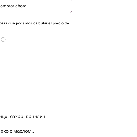
omprar ahora
para que podamos calcular el precio de
s
йцо, сахар, ванилин
локо с маслом