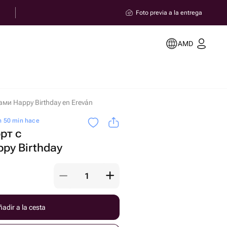
Foto previa a la entrega
AMD
ми Happy Birthday en Ereván
h 50 min hace
рт с
py Birthday
adir a la cesta