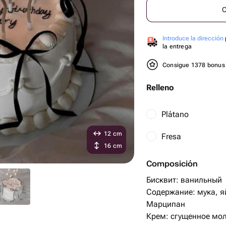
C
Introduce la dirección
la entrega
Consigue 1378 bonu
Relleno
Plátano
12 cm
Fresa
16 cm
Composición
Бисквит: ванильный
Содержание: мука, я
Марципан
Крем: сгущенное мо