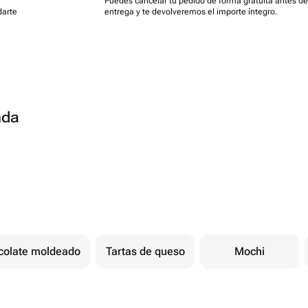
Puedes cancelar tu pedido de forma gratuita antes de
darte
entrega y te devolveremos el importe íntegro.
nda
colate moldeado
Tartas de queso
Mochi