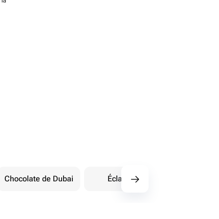
 la
Chocolate de Dubai
Éclairs
Dulces orienta