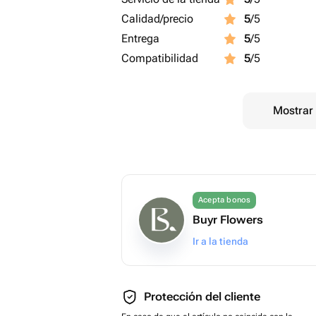
Calidad/precio
5
/5
Entrega
5
/5
Compatibilidad
5
/5
Mostrar 
Acepta bonos
Buyr Flowers
Ir a la tienda
Protección del cliente