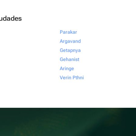
ciudades
Parakar
Argavand
Getapnya
Gehanist
Aringe
Verin Pthni