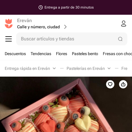
Entrega a partir de 30 minutos
Ereván
Calle y número, ciudad
Buscar artículos y tiendas
Descuentos
Tendencias
Flores
Pasteles bento
Fresas con choc
Entrega rápida en Ereván
Pastelerías en Ereván
Fresa