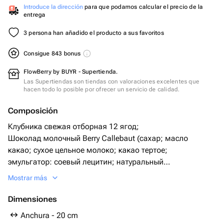
Introduce la dirección
para que podamos calcular el precio de la
entrega
3 persona han añadido el producto a sus favoritos
Consigue 843 bonus
FlowBerry by BUYR - Supertienda.
Las Supertiendas son tiendas con valoraciones excelentes que
hacen todo lo posible por ofrecer un servicio de calidad.
Composición
Клубника свежая отборная 12 ягод;
Шоколад молочный Berry Callebaut (сахар; масло
какао; сухое цельное молоко; какао тертое;
эмульгатор: соевый лецитин; натуральный
ароматизатор: ваниль);
Mostrar más
Топпинги:
Голубика целая
Dimensiones
Сердце
Anchura - 20 cm