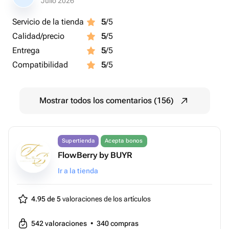
Julio 2026
Servicio de la tienda
5
/5
Calidad/precio
5
/5
Entrega
5
/5
Compatibilidad
5
/5
Mostrar todos los comentarios (156)
Supertienda
Acepta bonos
FlowBerry by BUYR
Ir a la tienda
4.95 de 5
valoraciones de los artículos
542
valoraciones
•
340
compras