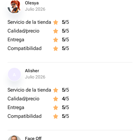
• Упаковка: стильная розовая коробка с прозрачной
Olesya
крышкой
Julio 2026
• Количество: 12 штук клубники в шоколаде, 6 штук
Servicio de la tienda
5
/5
голубики, 4 шоколадных сердечка
Calidad/precio
5
/5
Entrega
5
/5
Compatibilidad
5
/5
Alisher
A
Julio 2026
Servicio de la tienda
5
/5
Calidad/precio
4
/5
Entrega
5
/5
Compatibilidad
5
/5
Face Off