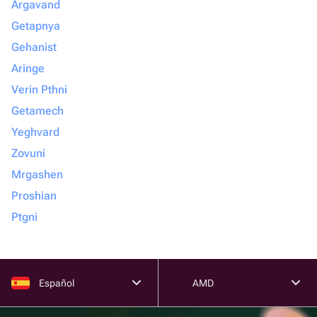
Argavand
Getapnya
Gehanist
Aringe
Verin Pthni
Getamech
Yeghvard
Zovuni
Mrgashen
Proshian
Ptgni
Español
AMD