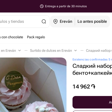
Entrega a partir de 30 minutos
ulos y tiendas
Ereván
Lo antes posible
s con chocolate
Pack regalo
s en Ereván
Surtido de dulces en Ereván
Сладкий набор 
Existencias confirmadas 5
Сладкий набо
бенто+капкей
14 962
֏
Añ