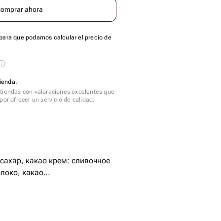
omprar ahora
para que podamos calcular el precio de
ienda.
tiendas con valoraciones excelentes que
por ofrecer un servicio de calidad.
 сахар, какао крем: сливочное
локо, какао
и, згущённое молоко
нения.