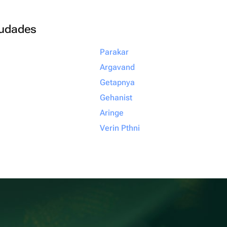
ciudades
Parakar
Argavand
Getapnya
Gehanist
Aringe
Verin Pthni