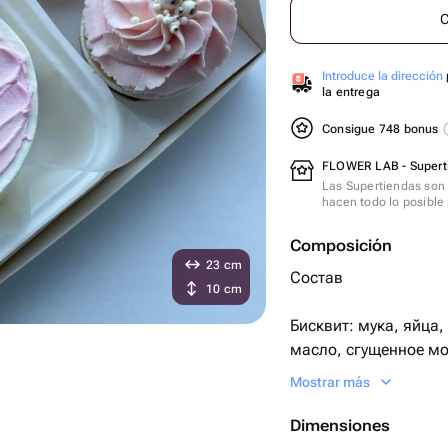
C
Introduce la dirección
la entrega
Consigue 748 bonus
FLOWER LAB - Supert
Las Supertiendas son 
hacen todo lo posible 
Composición
23 cm
Состав
10 cm
Бисквит: мука, яйца,
масло, сгущенное мо
Mostrar más
Крем снаружи: сливк
Dimensiones
Два варианта испол