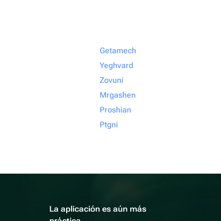
Getamech
Yeghvard
Zovuni
Mrgashen
Proshian
Ptgni
La aplicación es aún más
práctica.