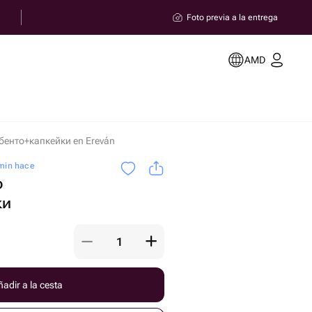
Foto previa a la entrega
AMD
бенто+капкейки en Ereván
 min hace
р
ки
adir a la cesta