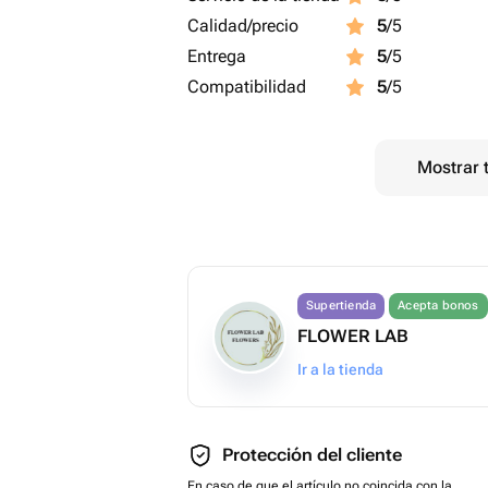
Calidad/precio
5
/5
Entrega
5
/5
Compatibilidad
5
/5
Mostrar 
Supertienda
Acepta bonos
FLOWER LAB
Ir a la tienda
Protección del cliente
En caso de que el artículo no coincida con la