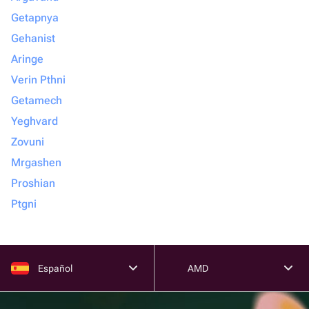
Getapnya
Gehanist
Aringe
Verin Pthni
Getamech
Yeghvard
Zovuni
Mrgashen
Proshian
Ptgni
Español
AMD