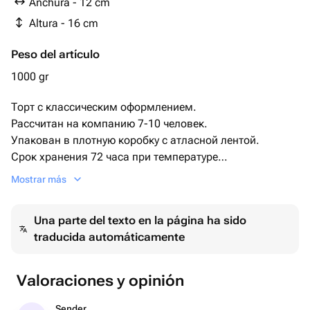
Anchura - 12 cm
вафлями
Altura - 16 cm
Peso del artículo
1000 gr
Торт с классическим оформлением.
Рассчитан на компанию 7-10 человек.
Упакован в плотную коробку с атласной лентой.
Срок хранения 72 часа при температуре
+2+6.
Mostrar más
Этот изысканный торт станет украшением любого
торжества.
Una parte del texto en la página ha sido
Гладкое покрытие и крупные розовые орхидеи придают
traducida automáticamente
ему утончённый и современный вид. Идеально
подходит для свадеб, юбилеев и других особых
событий.
Valoraciones y opinión
Закажите этот торт, чтобы добавить нотку элегантности
вашему празднику!
Sender