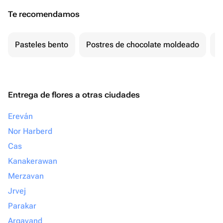
Te recomendamos
Pasteles bento
Postres de chocolate moldeado
T
Entrega de flores a otras ciudades
Ereván
Nor Harberd
Cas
Kanakerawan
Merzavan
Jrvej
Parakar
Argavand