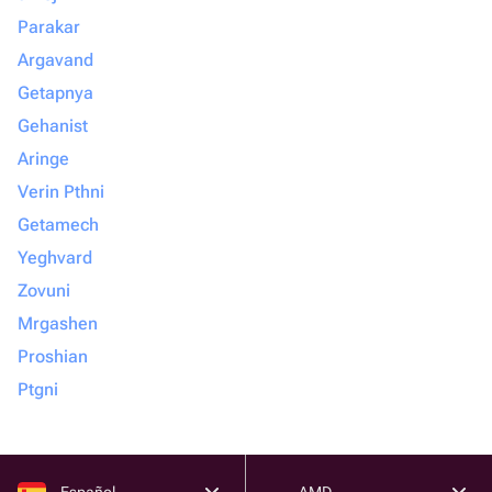
Parakar
Argavand
Getapnya
Gehanist
Aringe
Verin Pthni
Getamech
Yeghvard
Zovuni
Mrgashen
Proshian
Ptgni
Español
AMD