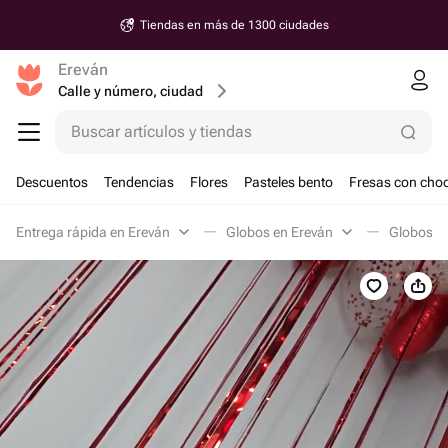
Tiendas en más de 1300 ciudades
Ereván
Calle y número, ciudad
Buscar artículos y tiendas
Descuentos
Tendencias
Flores
Pasteles bento
Fresas con choc
Entrega rápida en Ereván
Globos en Ereván
Globos pa