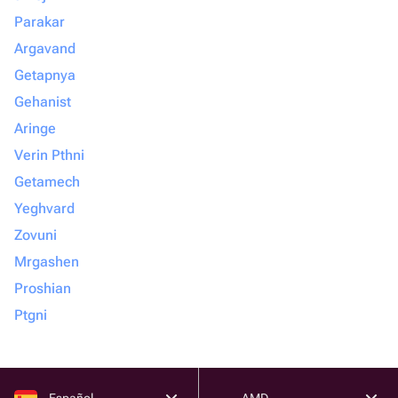
Parakar
Argavand
Getapnya
Gehanist
Aringe
Verin Pthni
Getamech
Yeghvard
Zovuni
Mrgashen
Proshian
Ptgni
Español
AMD