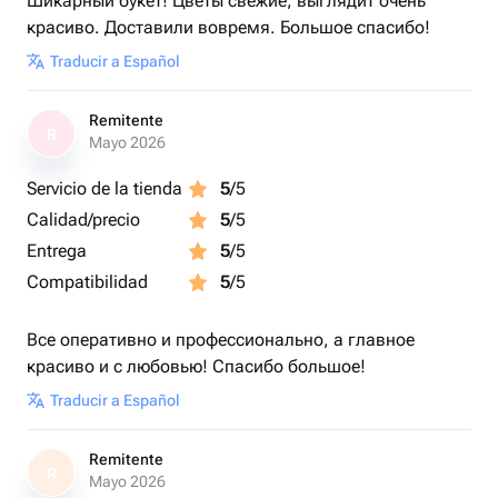
Шикарный букет! Цветы свежие, выглядит очень
красиво. Доставили вовремя. Большое спасибо!
Traducir a Español
Remitente
R
Mayo 2026
Servicio de la tienda
5
/5
Calidad/precio
5
/5
Entrega
5
/5
Compatibilidad
5
/5
Все оперативно и профессионально, а главное
красиво и с любовью! Спасибо большое!
Traducir a Español
Remitente
R
Mayo 2026