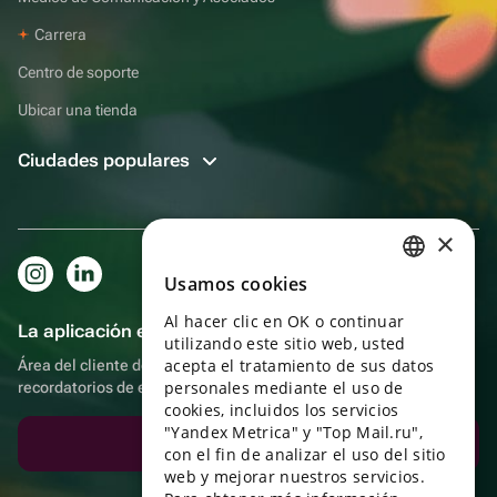
Carrera
Centro de soporte
Ubicar una tienda
Ciudades populares
×
Usamos cookies
RUSSIAN
Al hacer clic en OK o continuar
ENGLISH
La aplicación es aún más práctica.
utilizando este sitio web, usted
UKRAINIAN
acepta el tratamiento de sus datos
Área del cliente del destinatario, más bonos por compras y
personales mediante el uso de
recordatorios de eventos
PORTUGUESE
cookies, incluidos los servicios
"Yandex Metrica" y "Top Mail.ru",
SPANISH
Descargar la aplicación
con el fin de analizar el uso del sitio
web y mejorar nuestros servicios.
HUNGARIAN