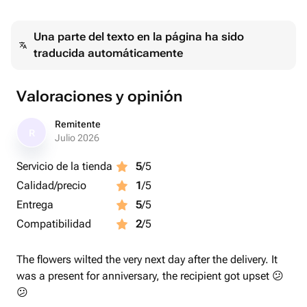
-шар браш тиффани 30 см - 2 шт;
-фольгированная звезда 46 см серебро - 3 шт;
Una parte del texto en la página ha sido
-фольгированная звезда 46 см тиффани - 2 шт;
traducida automáticamente
-шар баблс 60 см + перья тиффани - 1 шт.
Valoraciones y opinión
Remitente
R
Julio 2026
Servicio de la tienda
5
/5
Calidad/precio
1
/5
Entrega
5
/5
Compatibilidad
2
/5
The flowers wilted the very next day after the delivery. It
was a present for anniversary, the recipient got upset 😕
😕