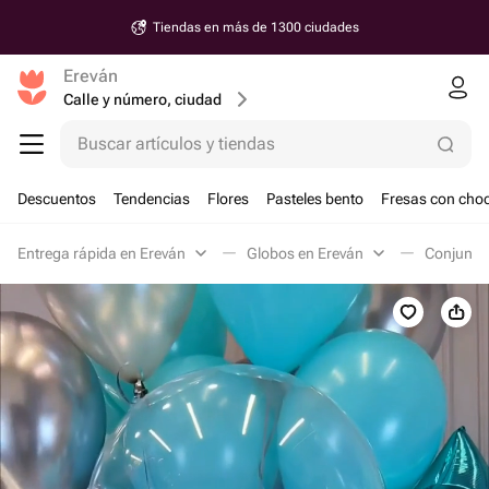
Tiendas en más de 1300 ciudades
Ereván
Calle y número, ciudad
Buscar artículos y tiendas
Descuentos
Tendencias
Flores
Pasteles bento
Fresas con choc
Entrega rápida en Ereván
Globos en Ereván
Conjuntos