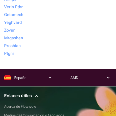
Verin Pthni
Getamech
Yeghvard
Zovuni
Mrgashen
Proshian
Ptgni
Español
AMD
Enlaces útiles
Acerca de Flowwow
Medios de Comunicación y Asociados