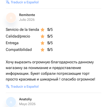
Traducir a Español
Remitente
R
Julio 2026
Servicio de la tienda
5
/5
Calidad/precio
5
/5
Entrega
5
/5
Compatibilidad
5
/5
Хочу выразить огромную благодарность данному
магазину за понимание и предоставление
информации. Букет собрали потрясающие торт
просто красивые и шикарный ! спасибо огромное!
Traducir a Español
Anatoliy
A
Mayo 2026