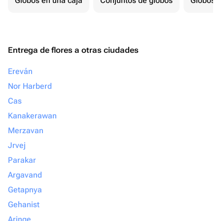
Globos en una caja
Conjuntos de globos
Globos p
Entrega de flores a otras ciudades
Ereván
Nor Harberd
Cas
Kanakerawan
Merzavan
Jrvej
Parakar
Argavand
Getapnya
Gehanist
Aringe