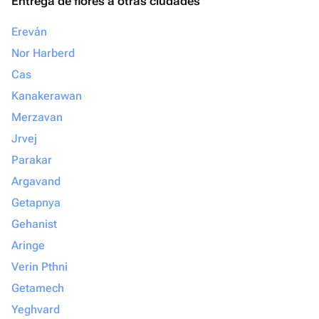
Entrega de flores a otras ciudades
Ereván
Nor Harberd
Cas
Kanakerawan
Merzavan
Jrvej
Parakar
Argavand
Getapnya
Gehanist
Aringe
Verin Pthni
Getamech
Yeghvard