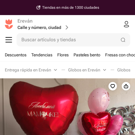
Tiendas en más de 1300 ciudades
Ereván
Calle y número, ciudad
Buscar artículos y tiendas
Descuentos
Tendencias
Flores
Pasteles bento
Fresas con choc
Entrega rápida en Ereván
Globos en Ereván
Globos co