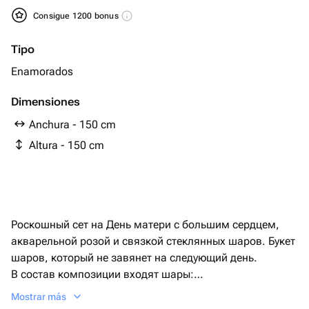
Consigue 1200 bonus
Tipo
Enamorados
Dimensiones
Anchura - 150 cm
Altura - 150 cm
Роскошный сет на День матери с большим сердцем,
акварельной розой и связкой стеклянных шаров. Букет
шаров, который не завянет на следующий день.
В состав композиции входят шары:
- большое сердце рубинового цвета с индивидуальной
Mostrar más
надписью;