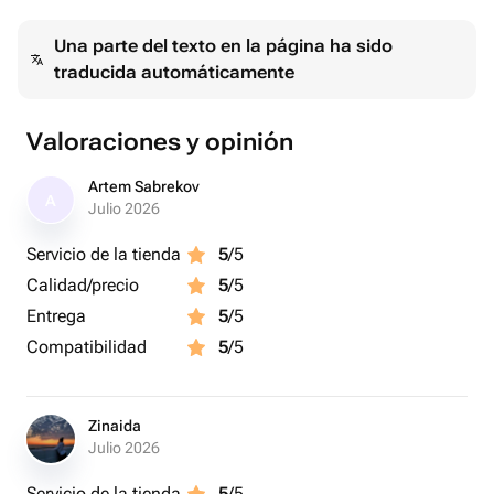
- фольгированный шар в виде акварельной розы;
Una parte del texto en la página ha sido
- фонтан из 4 фольгированных сердец и 6 латексных
traducida automáticamente
шаров с эффектом стекла.
Порадуй свою маму! Мы тебе в этом поможем.
Valoraciones y opinión
Artem Sabrekov
A
Julio 2026
Servicio de la tienda
5
/5
Calidad/precio
5
/5
Entrega
5
/5
Compatibilidad
5
/5
Zinaida
Julio 2026
Servicio de la tienda
5
/5