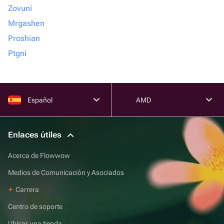
Zovuni
Mrgashen
Proshian
Ptgni
Español
AMD
Enlaces útiles
Acerca de Flowwow
Medios de Comunicación y Asociados
Carrera
Centro de soporte
Ubicar una tienda