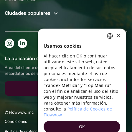
Ciudades populares
×
Usamos cookies
RUSSIAN
Al hacer clic en OK o continuar
ENGLISH
La aplicación es aún más práctica.
utilizando este sitio web, usted
UKRAINIAN
acepta el tratamiento de sus datos
Área del cliente del destinatario, más bonos por compras y
personales mediante el uso de
recordatorios de eventos
PORTUGUESE
cookies, incluidos los servicios
"Yandex Metrica" y "Top Mail.ru",
SPANISH
Descargar la aplicación
con el fin de analizar el uso del sitio
web y mejorar nuestros servicios.
HUNGARIAN
Para obtener más información,
ITALIAN
consulte la
Política de Cookies de
© Flowwow, inc
Flowwow
FRENCH
Condiciones
OK
TURKISH
Política de protección y privacidad de datos