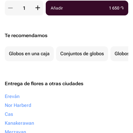
Añadir
1 650
֏
Te recomendamos
Globos en una caja
Conjuntos de globos
Globos p
Entrega de flores a otras ciudades
Ereván
Nor Harberd
Cas
Kanakerawan
Merzavan