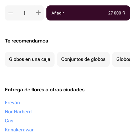
Añadir
27 000
֏
Te recomendamos
Globos en una caja
Conjuntos de globos
Globos p
Entrega de flores a otras ciudades
Ereván
Nor Harberd
Cas
Kanakerawan