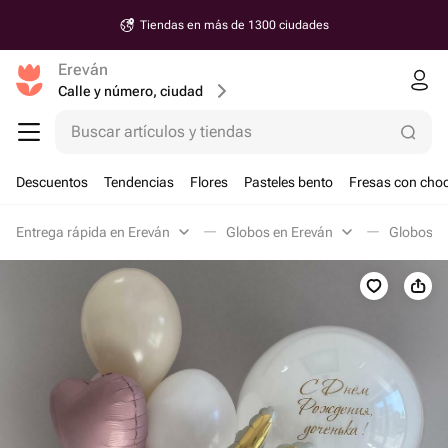
Tiendas en más de 1300 ciudades
Ereván
Calle y número, ciudad
Buscar artículos y tiendas
Descuentos
Tendencias
Flores
Pasteles bento
Fresas con choc
Entrega rápida en Ereván
Globos en Ereván
Globos co