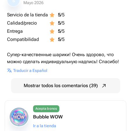
S
Mayo 2026
Servicio de la tienda
5
/5
Calidad/precio
5
/5
Entrega
5
/5
Compatibilidad
5
/5
Супер-качественные шарики! Очень здорово, что
можно сделать индивидуальную надпись! Спасибо!
Traducir a Español
Mostrar todos los comentarios (39)
Acepta bonos
Bubble WOW
Ir a la tienda