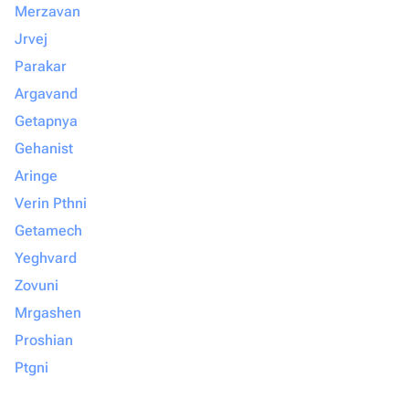
Merzavan
Jrvej
Parakar
Argavand
Getapnya
Gehanist
Aringe
Verin Pthni
Getamech
Yeghvard
Zovuni
Mrgashen
Proshian
Ptgni