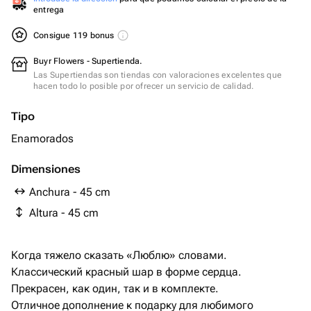
entrega
Consigue 119 bonus
Buyr Flowers - Supertienda.
Las Supertiendas son tiendas con valoraciones excelentes que
hacen todo lo posible por ofrecer un servicio de calidad.
Tipo
Enamorados
Dimensiones
Anchura - 45 cm
Altura - 45 cm
Когда тяжело сказать «Люблю» словами.
Классический красный шар в форме сердца.
Прекрасен, как один, так и в комплекте.
Отличное дополнение к подарку для любимого