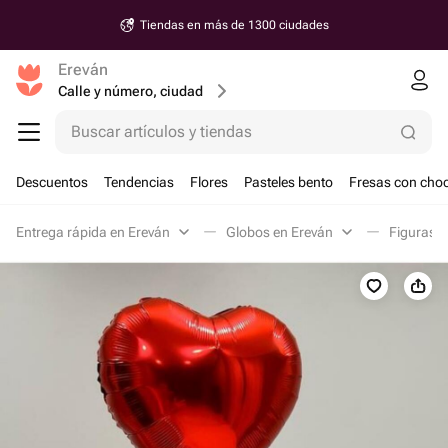
Tiendas en más de 1300 ciudades
Ereván
Calle y número, ciudad
Buscar artículos y tiendas
Descuentos
Tendencias
Flores
Pasteles bento
Fresas con choc
Entrega rápida en Ereván
Globos en Ereván
Figuras e