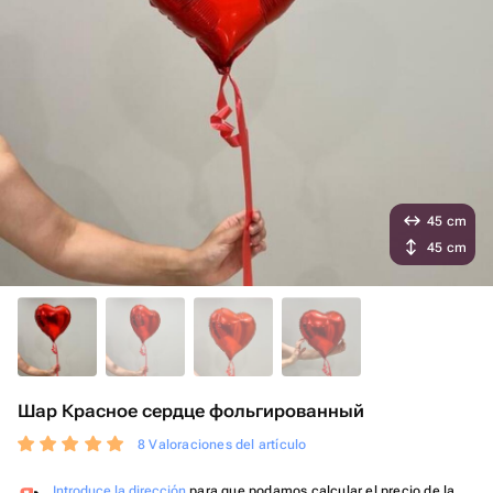
45 cm
45 cm
Шар Красное сердце фольгированный
8 Valoraciones del artículo
Introduce la dirección
para que podamos calcular el precio de la