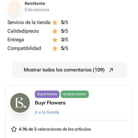
Remitente
R
Esta semana
Servicio de la tienda
5
/5
Calidad/precio
5
/5
Entrega
3
/5
Compatibilidad
5
/5
Mostrar todos los comentarios (109)
Supertienda
Acepta bonos
Buyr Flowers
Ir a la tienda
4.96 de 5
valoraciones de los artículos