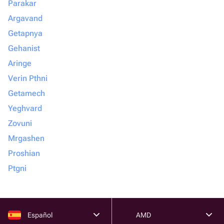
Parakar
Argavand
Getapnya
Gehanist
Aringe
Verin Pthni
Getamech
Yeghvard
Zovuni
Mrgashen
Proshian
Ptgni
Español
AMD