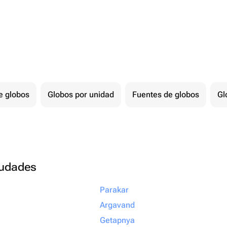
e globos
Globos por unidad
Fuentes de globos
Gl
ciudades
Parakar
Argavand
Getapnya