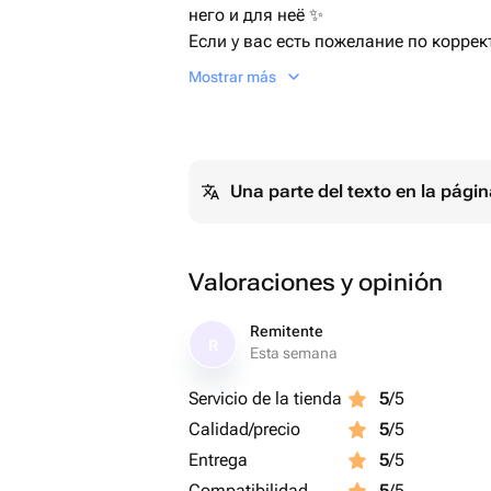
него и для неё ✨
Если у вас есть пожелание по коррек
свяжитесь с нами, соберём под ваш
Mostrar más
Una parte del texto en la pág
Valoraciones y opinión
Remitente
R
Esta semana
Servicio de la tienda
5
/5
Calidad/precio
5
/5
Entrega
5
/5
Compatibilidad
5
/5