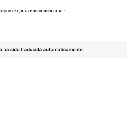
тировке цвета или количества -
 запрос
ina ha sido traducida automáticamente