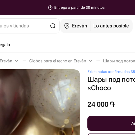
Entrega a partir de 30 minutos
ulos y tiendas
Ereván
Lo antes posible
regalo
 Ereván
Globos para el techo en Ereván
Шары под потол
Existencias confirmadas 3
Шары под пот
«Choco
24 000
֏
Añ