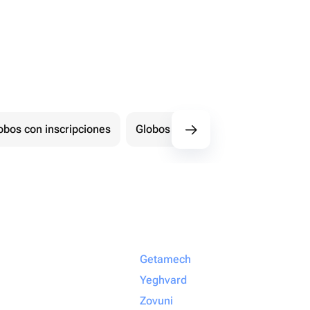
obos con inscripciones
Globos con forma de número
Getamech
Yeghvard
Zovuni