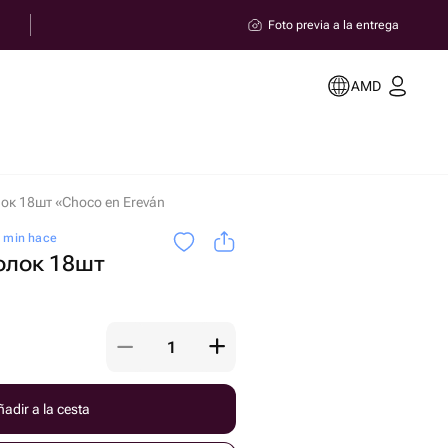
Foto previa a la entrega
AMD
ок 18шт «Choco en Ereván
5 min hace
олок 18шт
adir a la cesta