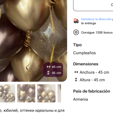
C
Introduce la dirección
la entrega
Consigue 1200 bonu
Tipo
Cumpleaños
Dimensiones
45 cm
Anchura - 45 cm
45 cm
Altura - 45 cm
País de fabricación
Armenia
, юбилей, оттенки идеальны и для