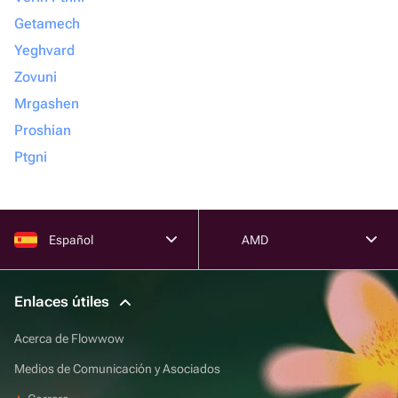
Getamech
Yeghvard
Zovuni
Mrgashen
Proshian
Ptgni
Español
AMD
Enlaces útiles
Acerca de Flowwow
Medios de Comunicación y Asociados