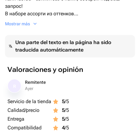
запрос!
В наборе ассорти из оттенков
▪️Шар бежевый
Mostrar más
▪️Шар хром розовый
▪️Шар прозрачный с конфетти розовое золото
Una parte del texto en la página ha sido
traducida automáticamente
Вы можете выбрать любое количество от 10шт
Valoraciones y opinión
Remitente
R
Ayer
Servicio de la tienda
5
/5
Calidad/precio
5
/5
Entrega
5
/5
Compatibilidad
4
/5