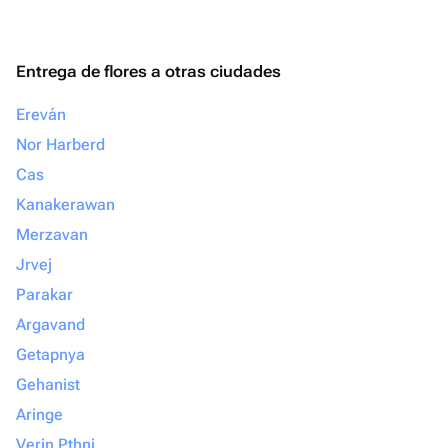
Entrega de flores a otras ciudades
Ereván
Nor Harberd
Cas
Kanakerawan
Merzavan
Jrvej
Parakar
Argavand
Getapnya
Gehanist
Aringe
Verin Pthni