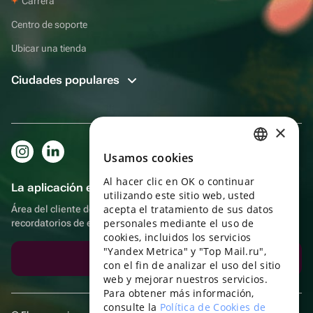
Carrera
Centro de soporte
Ubicar una tienda
Ciudades populares
×
Usamos cookies
RUSSIAN
Al hacer clic en OK o continuar
ENGLISH
La aplicación es aún más práctica.
utilizando este sitio web, usted
UKRAINIAN
acepta el tratamiento de sus datos
Área del cliente del destinatario, más bonos por compras y
personales mediante el uso de
recordatorios de eventos
PORTUGUESE
cookies, incluidos los servicios
"Yandex Metrica" y "Top Mail.ru",
SPANISH
Descargar la aplicación
con el fin de analizar el uso del sitio
web y mejorar nuestros servicios.
HUNGARIAN
Para obtener más información,
ITALIAN
consulte la
Política de Cookies de