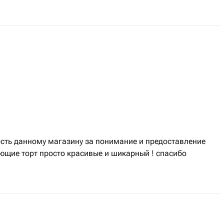
сть данному магазину за понимание и предоставление
ющие торт просто красивые и шикарный ! спасибо