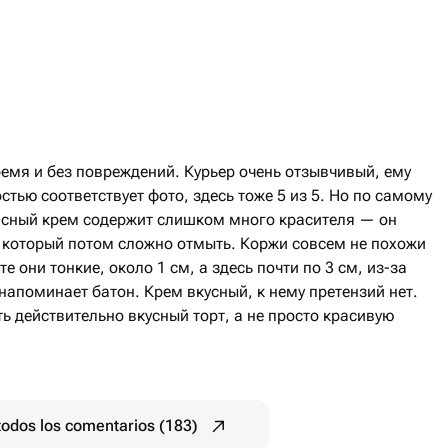
емя и без повреждений. Курьер очень отзывчивый, ему
стью соответствует фото, здесь тоже 5 из 5. Но по самому
расный крем содержит слишком много красителя — он
, который потом сложно отмыть. Коржи совсем не похожи
е они тонкие, около 1 см, а здесь почти по 3 см, из-за
 напоминает батон. Крем вкусный, к нему претензий нет.
ь действительно вкусный торт, а не просто красивую
todos los comentarios (183)