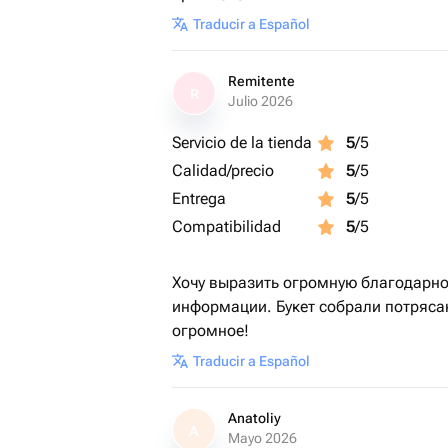
Traducir a Español
Remitente
R
Julio 2026
Servicio de la tienda
5
/5
Calidad/precio
5
/5
Entrega
5
/5
Compatibilidad
5
/5
Хочу выразить огромную благодарно
информации. Букет собрали потряса
огромное!
Traducir a Español
Anatoliy
A
Mayo 2026