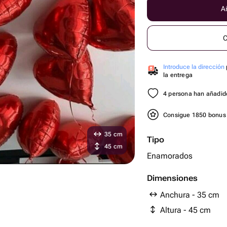
Añ
C
Introduce la dirección
la entrega
4 persona han añadido
Consigue 1850 bonu
35 cm
Tipo
45 cm
Enamorados
Dimensiones
Anchura - 35 cm
Altura - 45 cm