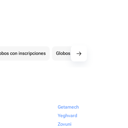
obos con inscripciones
Globos con forma de número
Getamech
Yeghvard
Zovuni