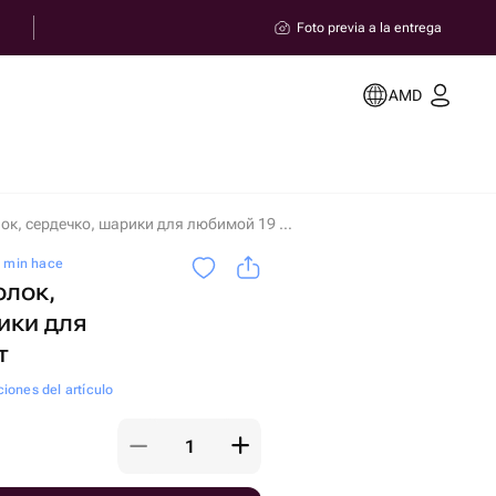
Foto previa a la entrega
AMD
Шары под потолок, сердечко, шарики для любимой 19 шт en Ereván
5 min hace
олок,
ики для
т
ciones del artículo