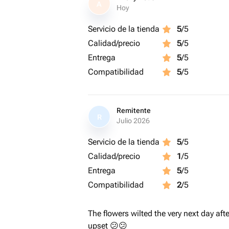
A
Hoy
Servicio de la tienda
5
/5
Calidad/precio
5
/5
Entrega
5
/5
Compatibilidad
5
/5
Remitente
R
Julio 2026
Servicio de la tienda
5
/5
Calidad/precio
1
/5
Entrega
5
/5
Compatibilidad
2
/5
The flowers wilted the very next day afte
upset 😕😕