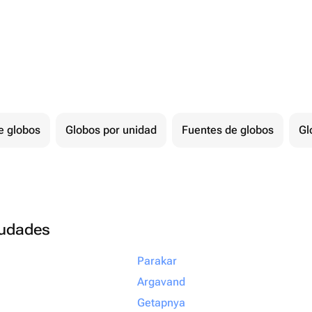
e globos
Globos por unidad
Fuentes de globos
Gl
ciudades
Parakar
Argavand
Getapnya