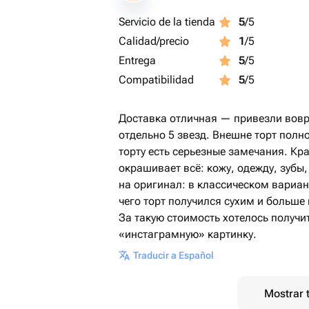
Servicio de la tienda
5
/5
Calidad/precio
1
/5
Entrega
5
/5
Compatibilidad
5
/5
Доставка отличная — привезли вовр
отдельно 5 звезд. Внешне торт полно
торту есть серьезные замечания. К
окрашивает всё: кожу, одежду, зубы
на оригинал: в классическом вариант
чего торт получился сухим и больше
За такую стоимость хотелось получит
«инстаграмную» картинку.
Traducir a Español
Mostrar 