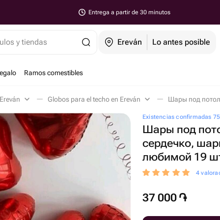
Entrega a partir de 30 minutos
ulos y tiendas
Ereván
Lo antes posible
regalo
Ramos comestibles
 Ereván
Globos para el techo en Ereván
Existencias confirmadas 7
Шары под пот
сердечко, шар
любимой 19 ш
4 valora
37 000
֏