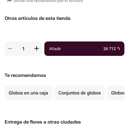
Iniciar una reclamación por el artículo
Otros artículos de esta tienda
Añadir
26 712
֏
Te recomendamos
Globos en una caja
Conjuntos de globos
Globos p
Entrega de flores a otras ciudades