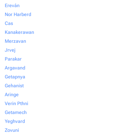
Ereván
Nor Harberd
Cas
Kanakerawan
Merzavan
Jrvej
Parakar
Argavand
Getapnya
Gehanist
Aringe
Verin Pthni
Getamech
Yeghvard
Zovuni