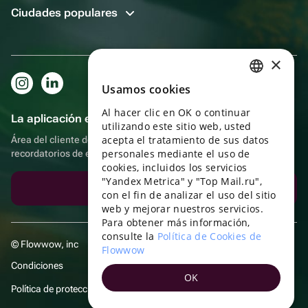
Ciudades populares
×
Usamos cookies
RUSSIAN
Al hacer clic en OK o continuar
ENGLISH
La aplicación es aún más práctica.
utilizando este sitio web, usted
UKRAINIAN
acepta el tratamiento de sus datos
Área del cliente del destinatario, más bonos por compras y
personales mediante el uso de
recordatorios de eventos
PORTUGUESE
cookies, incluidos los servicios
"Yandex Metrica" y "Top Mail.ru",
SPANISH
Descargar la aplicación
con el fin de analizar el uso del sitio
web y mejorar nuestros servicios.
HUNGARIAN
Para obtener más información,
ITALIAN
consulte la
Política de Cookies de
© Flowwow, inc
Flowwow
FRENCH
Condiciones
OK
TURKISH
Política de protección y privacidad de datos
GERMAN