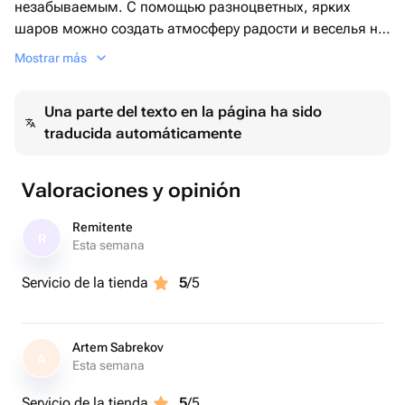
незабываемым. С помощью разноцветных, ярких
шаров можно создать атмосферу радости и веселья на
любом мероприятии.
Mostrar más
Не забывайте, что воздушные шары могут стать не
только украшением, но и замечательным подарком
Una parte del texto en la página ha sido
для близких и друзей. Это креативный способ
traducida automáticamente
поздравить человека с праздником и подарить ему
порцию радости и улыбок.
Так что не стесняйтесь использовать воздушные шары
Valoraciones y opinión
для создания атмосферы веселья и праздника!
Remitente
R
Esta semana
Servicio de la tienda
5
/5
Artem Sabrekov
A
Esta semana
Servicio de la tienda
5
/5