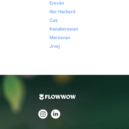
Ereván
Nor Harberd
Cas
Kanakerawan
Merzavan
Jrvej