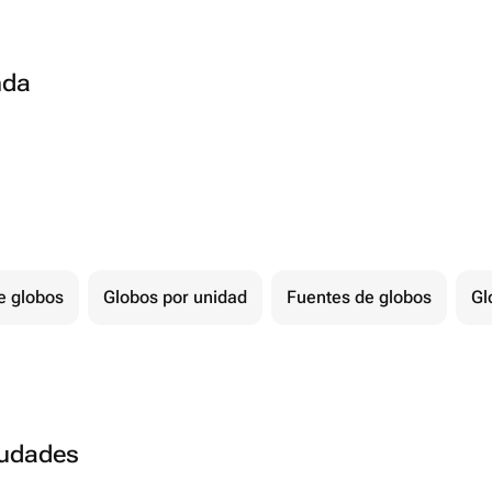
nda
e globos
Globos por unidad
Fuentes de globos
Gl
ciudades