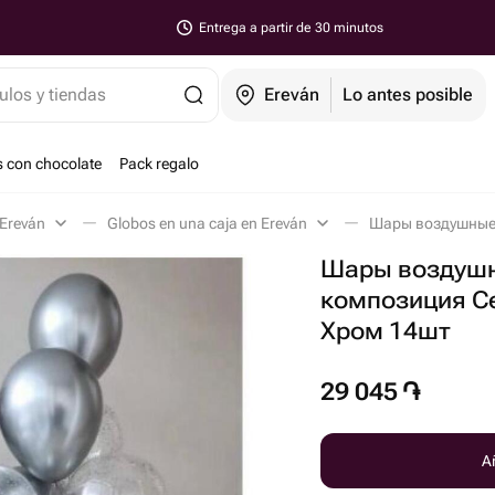
Entrega a partir de 30 minutos
ulos y tiendas
Ereván
Lo antes posible
s con chocolate
Pack regalo
 Ereván
Globos en una caja en Ereván
Шары воздушн
композиция С
Хром 14шт
29 045
֏
Añ