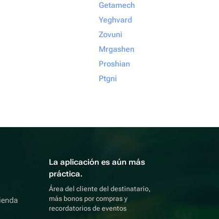
Getamech
Yeghvard
Zovuni
Mrgashen
Proshian
Ptgni
La aplicación es aún más
práctica.
Área del cliente del destinatario,
más bonos por compras y
ienda
recordatorios de eventos