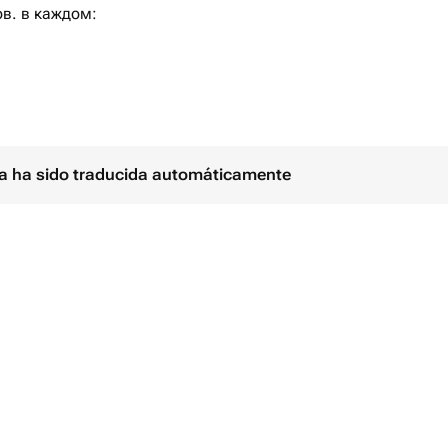
в. в каждом:
ивязаны к грузикам. Грузик - шарик
ina ha sido traducida automáticamente