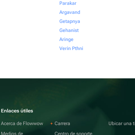
Parakar
Argavand
Getapnya
Gehanist
Aringe
Verin Pthni
Enlaces útiles
Acerca de Flowwow
Carrera
Ubicar una t
Medios de
Centro de soporte