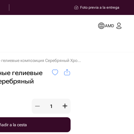
Foto previa a la entrega
AMD
Шары воздушные гелиевые композиция Серебряный Хром 14шт en Ereván
ые гелиевые
еребряный
adir a la cesta