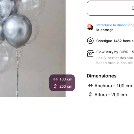
C
Introduce la dirección
la entrega
Consigue 1452 bonu
FlowBerry by BUYR - 
Las Supertiendas son 
hacen todo lo posible 
Dimensiones
100 cm
Anchura - 100 cm
200 cm
Altura - 200 cm