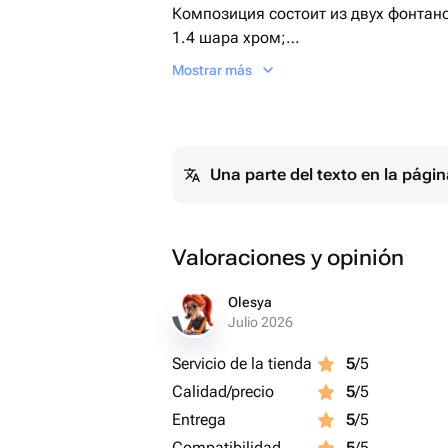
Композиция состоит из двух фонтано
1.4 шара хром;
2. 3 шара с конфетти; все шарики пр
Mostrar más
с водой, обёрнутый в полисилк.
Una parte del texto en la pág
Valoraciones y opinión
Olesya
Julio 2026
Servicio de la tienda
5
/5
Calidad/precio
5
/5
Entrega
5
/5
Compatibilidad
5
/5