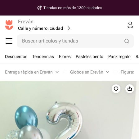
Tiendas en más de 1300 ciudades
Ereván
Calle y número, ciudad
Buscar artículos y tiendas
Descuentos
Tendencias
Flores
Pasteles bento
Pack regalo
R
Entrega rápida en Ereván
Globos en Ereván
Figuras e