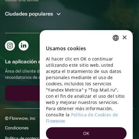
Ciudades populares
×
Usamos cookies
RUSSIAN
Al hacer clic en OK o continuar
ENGLISH
La aplicación es aún más práctica.
utilizando este sitio web, usted
UKRAINIAN
acepta el tratamiento de sus datos
Área del cliente del destinatario, más bonos por compras y
personales mediante el uso de
recordatorios de eventos
PORTUGUESE
cookies, incluidos los servicios
"Yandex Metrica" y "Top Mail.ru",
SPANISH
Descargar la aplicación
con el fin de analizar el uso del sitio
web y mejorar nuestros servicios.
HUNGARIAN
Para obtener más información,
ITALIAN
consulte la
Política de Cookies de
© Flowwow, inc
Flowwow
FRENCH
Condiciones
OK
TURKISH
Política de protección y privacidad de datos