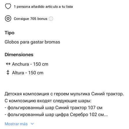
1 persona añadido artículo a tu lista
Consigue 705 bonus
Tipo
Globos para gastar bromas
Dimensiones
Anchura - 150 cm
Altura - 150 cm
Детская композиция с героем мультика Синий трактор.
С композицию входят следующие шары:
- фольгированный шар Синий трактор 107 см
- фольгированный шар цифра Серебро 102 см
- фонтан из 7 латексных шаров (цвета могут быть
Mostrar más
заменены при наличии)