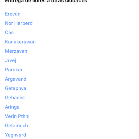
Entrega de flores a otras ciudades
Ereván
Nor Harberd
Cas
Kanakerawan
Merzavan
Jrvej
Parakar
Argavand
Getapnya
Gehanist
Aringe
Verin Pthni
Getamech
Yeghvard