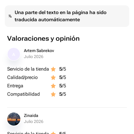
В композицию может быть добавлена индивидуальная
Una parte del texto en la página ha sido
надпись, например, С днем рождения, малыш! или Мы
traducida automáticamente
тебя любим, малышка!
Valoraciones y opinión
Artem Sabrekov
A
Julio 2026
Servicio de la tienda
5
/5
Calidad/precio
5
/5
Entrega
5
/5
Compatibilidad
5
/5
Zinaida
Julio 2026
Servicio de la tienda
5
/5