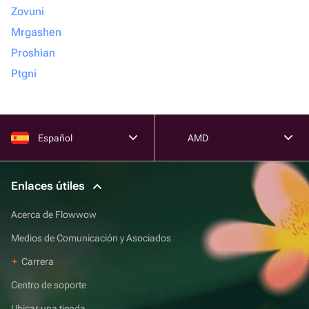
Zovuni
Mrgashen
Proshian
Ptgni
Español
AMD
Enlaces útiles
Acerca de Flowwow
Medios de Comunicación y Asociados
Carrera
Centro de soporte
Ubicar una tienda