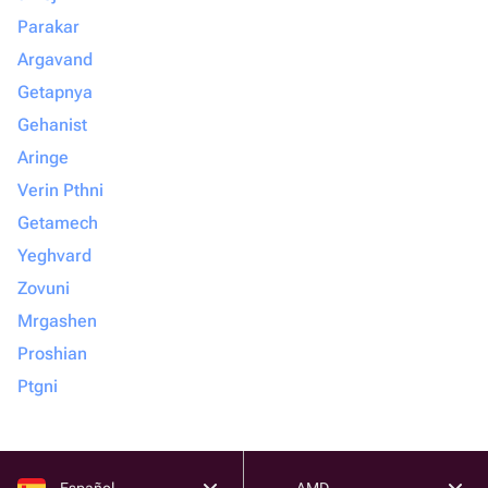
Parakar
Argavand
Getapnya
Gehanist
Aringe
Verin Pthni
Getamech
Yeghvard
Zovuni
Mrgashen
Proshian
Ptgni
Español
AMD