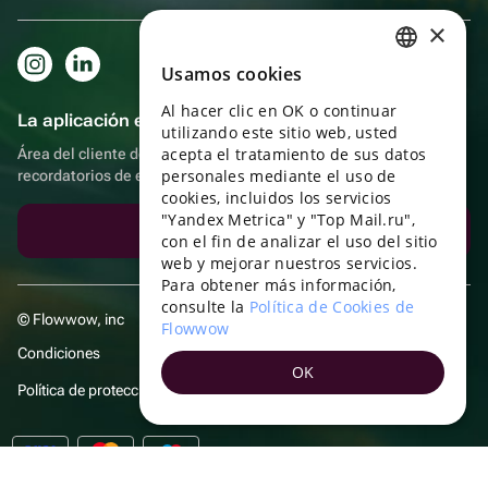
×
Usamos cookies
RUSSIAN
Al hacer clic en OK o continuar
ENGLISH
La aplicación es aún más práctica.
utilizando este sitio web, usted
UKRAINIAN
acepta el tratamiento de sus datos
Área del cliente del destinatario, más bonos por compras y
personales mediante el uso de
recordatorios de eventos
PORTUGUESE
cookies, incluidos los servicios
"Yandex Metrica" y "Top Mail.ru",
SPANISH
Descargar la aplicación
con el fin de analizar el uso del sitio
web y mejorar nuestros servicios.
HUNGARIAN
Para obtener más información,
ITALIAN
consulte la
Política de Cookies de
© Flowwow, inc
Flowwow
FRENCH
Condiciones
OK
TURKISH
Política de protección y privacidad de datos
GERMAN
POLISH