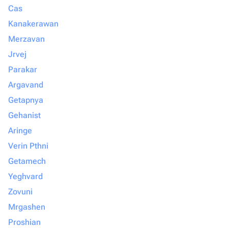
Cas
Kanakerawan
Merzavan
Jrvej
Parakar
Argavand
Getapnya
Gehanist
Aringe
Verin Pthni
Getamech
Yeghvard
Zovuni
Mrgashen
Proshian