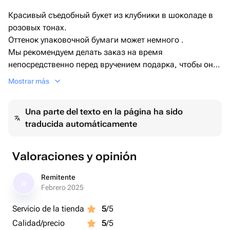
Красивый съедобный букет из клубники в шоколаде в
розовых тонах.
Оттенок упаковочной бумаги может немного .
Мы рекомендуем делать заказ на время
непосредственно перед вручением подарка, чтобы он
был максимально свежим.
Mostrar más
Ягоды рекомендуем кушать сразу или хранить до 24
часов, убрав в холодильник, предварительно сняв со
Una parte del texto en la página ha sido
шпажек (температура хранения+ 2,+ 4)
traducida automáticamente
Valoraciones y opinión
Remitente
R
Febrero 2025
Servicio de la tienda
5
/5
Calidad/precio
5
/5