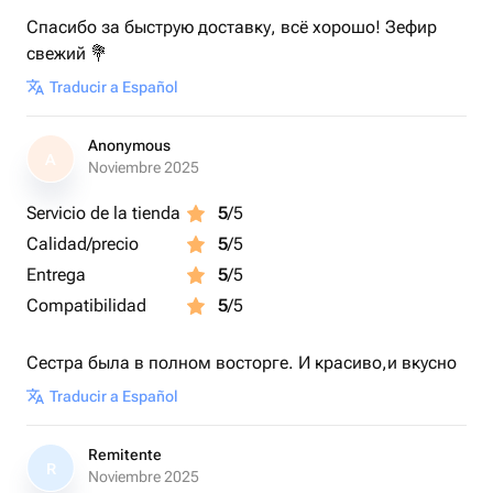
Спасибо за быструю доставку, всё хорошо! Зефир
свежий 💐
Traducir a Español
Anonymous
A
Noviembre 2025
Servicio de la tienda
5
/5
Calidad/precio
5
/5
Entrega
5
/5
Compatibilidad
5
/5
Сестра была в полном восторге. И красиво,и вкусно
Traducir a Español
Remitente
R
Noviembre 2025