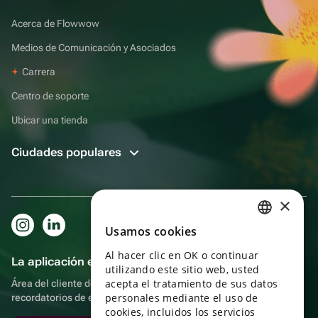
Acerca de Flowwow
Medios de Comunicación y Asociados
Carrera
Centro de soporte
Ubicar una tienda
Ciudades populares
×
Usamos cookies
RUSSIAN
Al hacer clic en OK o continuar
ENGLISH
La aplicación es aún más práctica.
utilizando este sitio web, usted
UKRAINIAN
acepta el tratamiento de sus datos
Área del cliente del destinatario, más bonos por compras y
personales mediante el uso de
recordatorios de eventos
PORTUGUESE
cookies, incluidos los servicios