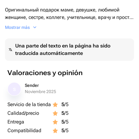
Оригинальный подарок маме, девушке, любимой
женщине, сестре, коллеге, учительнице, врачу и просто
дорогому человеку! Этот нежный зефирный букет — не
Mostrar más
только красивый, но и невероятно вкусный.
Una parte del texto en la página ha sido
Состав:
traducida automáticamente
✔ Фруктовое пюре – натуральная фруктовая основа
✔ Яичный белок – легкость и воздушная текстура
✔ Сахар – сладкое удовольствие в каждом лепестке
Valoraciones y opinión
✔ Агар-агар – природный загуститель
Sender
S
Без искусственных добавок! Только натуральные
Noviembre 2025
ингредиенты и любовь в каждом кусочке.
Servicio de la tienda
5
/5
Calidad/precio
5
/5
Подарите сладкие эмоции и красоту в одном букете!
Entrega
5
/5
Compatibilidad
5
/5