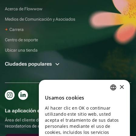
Acerca de Flowwow
Medios de Comunicación y Asociados
Carrera
Centro de soporte
Ubicar una tienda
Ciudades populares
×
Usamos cookies
RUSSIAN
Al hacer clic en OK o continuar
ENGLISH
La aplicación es aún más práctica.
utilizando este sitio web, usted
UKRAINIAN
acepta el tratamiento de sus datos
Área del cliente del destinatario, más bonos por compras y
personales mediante el uso de
recordatorios de eventos
PORTUGUESE
cookies, incluidos los servicios