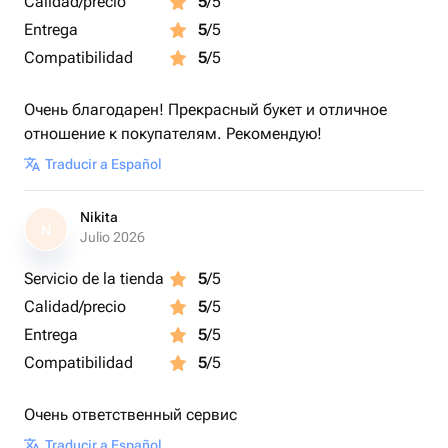
Calidad/precio
5
/5
Entrega
5
/5
Compatibilidad
5
/5
Очень благодарен! Прекрасный букет и отличное
отношение к покупателям. Рекомендую!
Traducir a Español
Nikita
N
Julio 2026
Servicio de la tienda
5
/5
Calidad/precio
5
/5
Entrega
5
/5
Compatibilidad
5
/5
Очень ответственный сервис
Traducir a Español