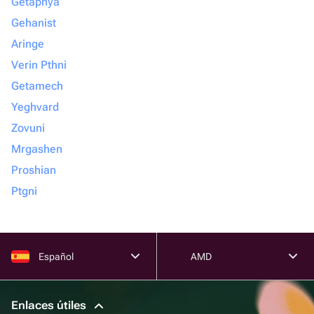
Getapnya
Gehanist
Aringe
Verin Pthni
Getamech
Yeghvard
Zovuni
Mrgashen
Proshian
Ptgni
Español
AMD
Enlaces útiles