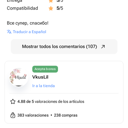
Entrega
5
/5
Compatibilidad
5
/5
Все супер, спасибо!
Traducir a Español
Mostrar todos los comentarios (107)
Acepta bonos
VkusLil
Ir a la tienda
4.88 de 5
valoraciones de los artículos
383
valoraciones
•
238
compras