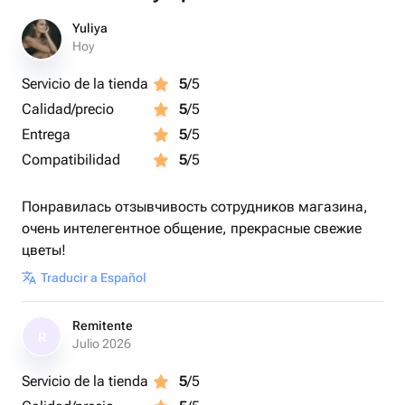
Yuliya
Hoy
Servicio de la tienda
5
/5
Calidad/precio
5
/5
Entrega
5
/5
Compatibilidad
5
/5
Понравилась отзывчивость сотрудников магазина,
очень интелегентное общение, прекрасные свежие
цветы!
Traducir a Español
Remitente
R
Julio 2026
Servicio de la tienda
5
/5