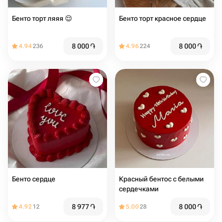
Бенто торт ляяя 😌
Бенто торт красное сердце
8 000
֏
8 000
֏
4.94
236
4.96
224
Бенто сердце
Красный бентос с белыми
сердечками
8 977
֏
8 000
֏
4.92
12
5.00
28