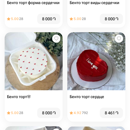
Бенто торт форма сердечки
Бенто торт виды сердечки
8 000
֏
8 000
֏
5.00
28
5.00
28
Бенто торт🌸
Бенто торт сердце
8 000
֏
8 461
֏
5.00
28
4.92
792