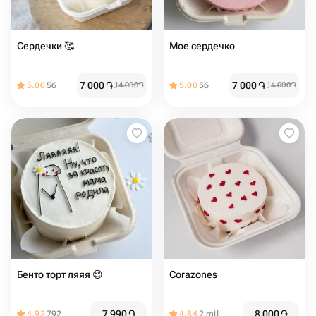
Сердечки 🥰
Мое сердечко ️
7 000
֏
7 000
֏
5.00
56
14 000
֏
5.00
56
14 000
֏
Бенто торт ляяя 😌
Corazones
7 990
֏
8 000
֏
4.92
792
4.84
2 mil