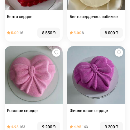
Бенто сердце
Бенто сердечко любимке
8 550
֏
8 000
֏
5.00
16
5.00
8
Розовое сердце
Фиолетовое сердце
9 200
֏
9 200
֏
4.95
163
4.95
163