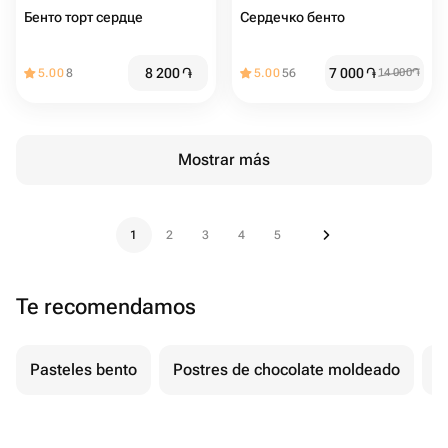
Бенто торт сердце
Сердечко бенто ️
8 200
֏
7 000
֏
5.00
8
5.00
56
14 000
֏
Mostrar más
1
2
3
4
5
Te recomendamos
Pasteles bento
Postres de chocolate moldeado
T