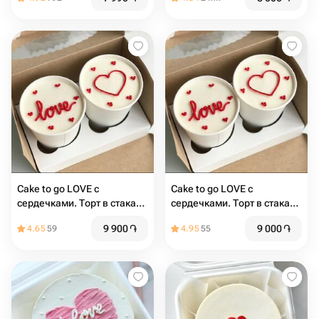
Cake to go LOVE с
Cake to go LOVE с
сердечками. Торт в стакане
сердечками. Торт в стакане
2шт
2шт
9 900
֏
9 000
֏
4.65
59
4.95
55