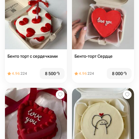
Бенто торт с сердечками
Бенто-торт Сердце
8 500
֏
8 000
֏
4.96
224
4.96
224