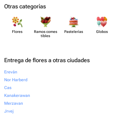
Otras categorías
Flores
Ramos comes​
Paste​lerías
Globos
tibles
Entrega de flores a otras ciudades
Ereván
Nor Harberd
Cas
Kanakerawan
Merzavan
Jrvej