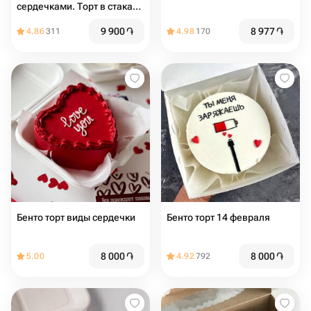
сердечками. Торт в стакане
2шт
9 900
֏
8 977
֏
4.86
311
4.98
170
Бенто торт виды сердечки
Бенто торт 14 февраля
8 000
֏
8 000
֏
5.00
4.92
792