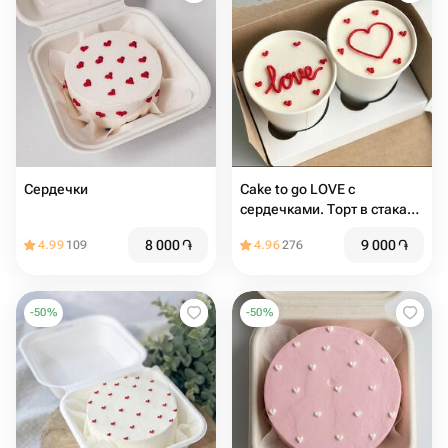
Сердечки
Cake to go LOVE с
сердечками. Торт в стакане
2шт
8 000
֏
9 000
֏
4.99
109
4.96
276
-
50
%
-
50
%