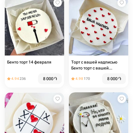
Бенто торт 14 февраля
Торт с вашей надписью
Бенто торт с вашей
надписью
8 000
֏
8 000
֏
4.94
236
4.98
170