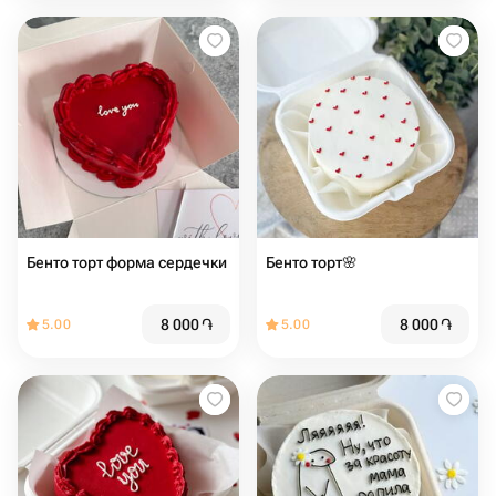
Бенто торт форма сердечки
Бенто торт🌸
8 000
֏
8 000
֏
5.00
5.00