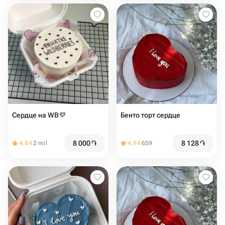
Сердце на WB💜
Бенто торт сердце
8 000
֏
8 128
֏
4.84
2 mil
4.94
659