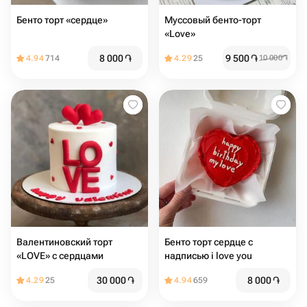
Бенто торт «сердце»
Муссовый бенто-торт
«Love»
8 000
֏
9 500
֏
4.94
714
4.29
25
10 000
֏
Валентиновский торт
Бенто торт сердце с
«LOVE» с сердцами
надписью i love you
30 000
֏
8 000
֏
4.29
25
4.94
659