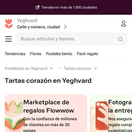
Tiendas en más de 1300 ciudades
Yeghvard
Calle y número, ciudad
Buscar artículos y tiendas
Tendencias
Flores
Pasteles bento
Pack regalo
Pastelerías en Yeghvard
Tartas corazón
Tartas corazón en Yeghvard
Marketplace de
Fotograf
regalos Flowwow
la entre
Con la confianza de millones
Nos asegura
de clientes en más de 30
regalo cumpl
países
expectativa