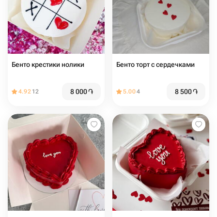
Бенто крестики нолики
Бенто торт с сердечками
8 000
֏
8 500
֏
4.92
12
5.00
4