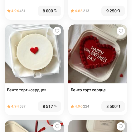
8 000
֏
9 250
֏
4.94
451
4.85
213
Бенто торт «сердце»
Бенто торт сердце
8 517
֏
8 500
֏
4.94
587
4.96
224