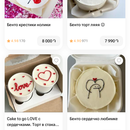
Бенто крестики нолики
Бенто торт ляяя 😌
8 000
֏
7 990
֏
4.98
170
4.90
971
Cake to go LOVE с
Бенто сердечко любимке
сердечками. Торт в стакане