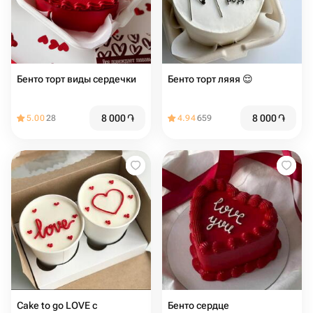
Бенто торт виды сердечки
Бенто торт ляяя 😌
8 000
֏
8 000
֏
5.00
28
4.94
659
Cake to go LOVE с
Бенто сердце