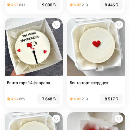
2шт
9 000
֏
8 446
֏
4.95
641
4.85
213
Бенто торт 14 февраля
Бенто торт «сердце»
7 648
֏
8 517
֏
4.94
659
4.85
213