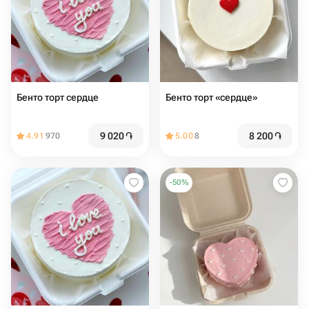
Бенто торт сердце
Бенто торт «сердце»
9 020
֏
8 200
֏
4.91
970
5.00
8
-
50
%