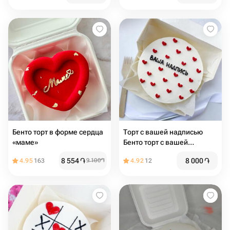
Бенто торт в форме сердца
Торт с вашей надписью
«маме»
Бенто торт с вашей
надписью
8 554
֏
8 000
֏
4.95
163
9 100
֏
4.92
12