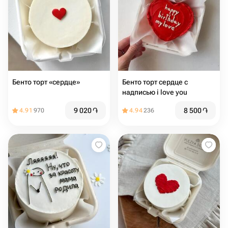
Бенто торт «сердце»
Бенто торт сердце с
надписью i love you
9 020
֏
8 500
֏
4.91
970
4.94
236