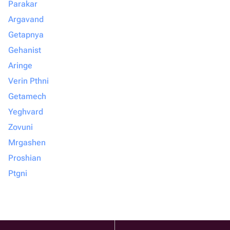
Parakar
Argavand
Getapnya
Gehanist
Aringe
Verin Pthni
Getamech
Yeghvard
Zovuni
Mrgashen
Proshian
Ptgni