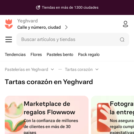
Tiendas en más de 1300 ciudades
Yeghvard
Calle y número, ciudad
Buscar artículos y tiendas
Tendencias
Flores
Pasteles bento
Pack regalo
Pastelerías en Yeghvard
Tartas corazón
Tartas corazón en Yeghvard
Marketplace de
Fotograf
regalos Flowwow
la entre
Con la confianza de millones
Nos asegura
de clientes en más de 30
regalo cumpl
países
expectativa