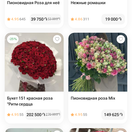
Пионовидная Роза для неё
Нежные ромашки
39 750
֏
19 000
֏
4.95
645
53 000
֏
4.86
311
-
25
%
Букет 151 красная роза
Пионовидная роза Mix
"Ритм сердца
202 500
֏
149 625
֏
4.95
55
270 000
֏
4.95
55