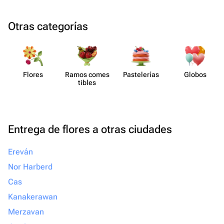
Otras categorías
Flores
Ramos comes​
Paste​lerías
Globos
tibles
Entrega de flores a otras ciudades
Ereván
Nor Harberd
Cas
Kanakerawan
Merzavan