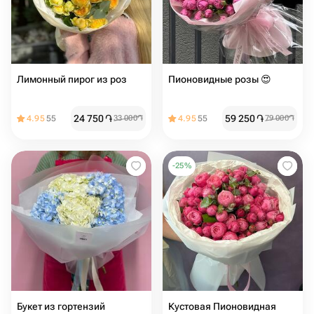
Лимонный пирог из роз
Пионовидные розы 😍
24 750
֏
59 250
֏
4.95
55
33 000
֏
4.95
55
79 000
֏
-
25
%
Букет из гортензий
Кустовая Пионовидная