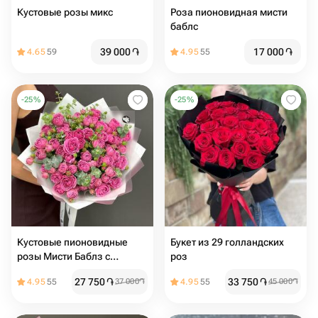
Кустовые розы микс
Роза пионовидная мисти
баблс
39 000
֏
17 000
֏
4.65
59
4.95
55
-
25
%
-
25
%
Кустовые пионовидные
Букет из 29 голландских
розы Мисти Баблз с
роз
эвкалиптом (размер М)
27 750
֏
33 750
֏
4.95
55
37 000
֏
4.95
55
45 000
֏