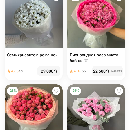
Семь хризантем-ромашек
Пионовидная роза мисти
бабллс 🫶
29 000
֏
22 500
֏
4.65
59
4.95
55
30 000
֏
-
25
%
-
25
%