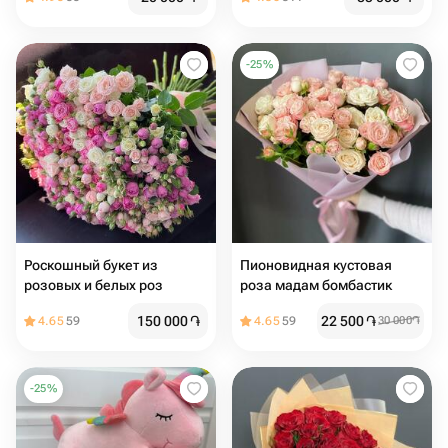
-
25
%
Роскошный букет из
Пионовидная кустовая
розовых и белых роз
роза мадам бомбастик
150 000
֏
22 500
֏
4.65
59
4.65
59
30 000
֏
-
25
%