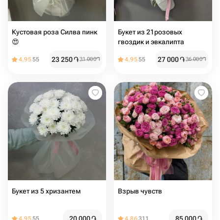
Кустовая роза Силва пинк
Букет из 21розовых
😍
гвоздик и эвкалипта
23 250
֏
27 000
֏
4.95
55
31 000
֏
4.95
55
36 000
֏
Букет из 5 хризантем
Взрыв чувств
20 000
֏
85 000
֏
4.95
55
4.86
311