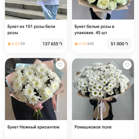
Букет из 101 розы бели
Букет белые розы в
розы
упаковке. 45 шт
137 655
֏
51 000
֏
4.65
59
4.95
645
Букет Нежный хризантем
Ромашковое поле