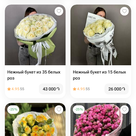
Нежный букет из 35 белых
Нежный букет из 15 белых
роз
роз
43 000
֏
26 000
֏
4.95
55
4.95
55
-
25
%
-
25
%