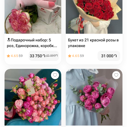
🔝Подарочный набор: 5
Букет из 21 красной розы в
роз, Единорожка, коробка
упаковке
конфет Raffaello ♥️ 🔝
33 750
֏
31 000
֏
4.65
59
45 000
֏
4.65
59