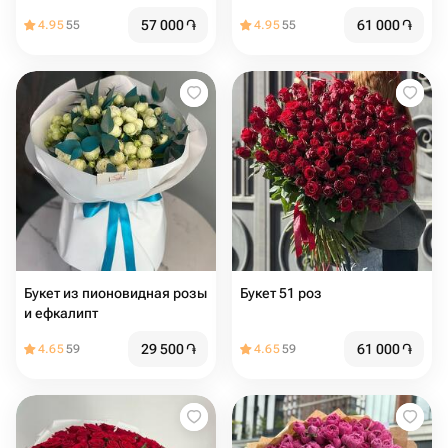
57 000
֏
61 000
֏
4.95
55
4.95
55
Букет из пионовидная розы
Букет 51 роз
и ефкалипт
29 500
֏
61 000
֏
4.65
59
4.65
59