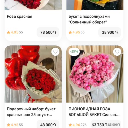
Роза красная
Букет с подсолнухами
"Солнечный оберег"
78 600
֏
38 900
֏
4.95
55
4.95
55
-
25
%
Подарочный набор: букет
ПИОНОВИДНАЯ РОЗА
красных роз 25 штук +
БОЛЬШОЙ БУКЕТ Сильва
шары сердце с гелием 7
пинк
48 000
֏
63 750
֏
4.95
55
4.96
276
85 000
֏
штук