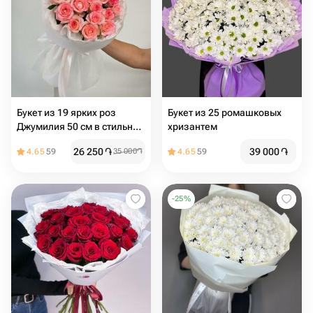
Букет из 19 ярких роз
Букет из 25 ромашковых
Джумилия 50 см в стильном
хризантем
оформлении
26 250
֏
39 000
֏
4.65
59
35 000
֏
4.65
59
-
25
%