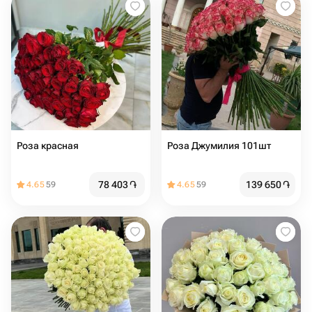
Роза красная
Роза Джумилия 101шт
78 403
֏
139 650
֏
4.65
59
4.65
59