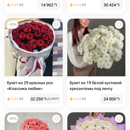
14 962
֏
30 424
֏
4.65
59
4.65
59
-
25
%
Букет из 29 красных роз
Букет из 19 белой кустовой
«Классика любви»
хризантемы под ленту
32 250
֏
24 000
֏
4.65
59
43 000
֏
4.65
59
-
25
%