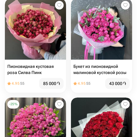
Пионовидная кустовая
Букет из пионовидной
роза Силва Пинк
малиновой кустовой розы
85 000
֏
43 000
֏
4.95
55
4.95
55
-
25
%