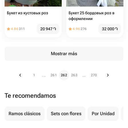
Букет из кустовых роз
Букет 25 бордовых роз в
оформлении
20 947
֏
32 000
֏
4.86
311
4.96
276
Mostrar más
1
261
262
263
270
...
...
Te recomendamos
Ramos clásicos
Sets con flores
Por Unidad
F