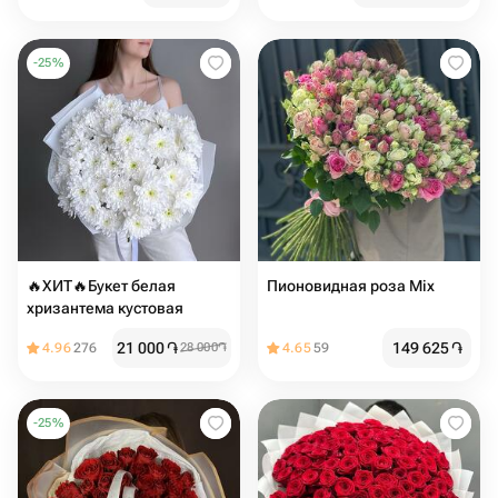
-
25
%
🔥ХИТ🔥Букет белая
Пионовидная роза Mix
хризантема кустовая
21 000
֏
149 625
֏
4.96
276
28 000
֏
4.65
59
-
25
%