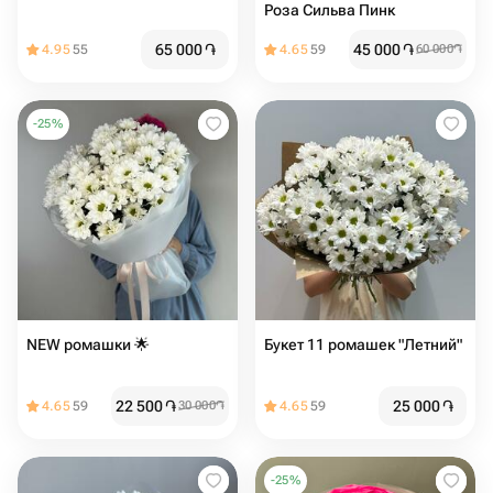
Роза Сильва Пинк
65 000
֏
45 000
֏
4.95
55
4.65
59
60 000
֏
-
25
%
NEW ромашки 🌟
Букет 11 ромашек "Летний"
22 500
֏
25 000
֏
4.65
59
30 000
֏
4.65
59
-
25
%