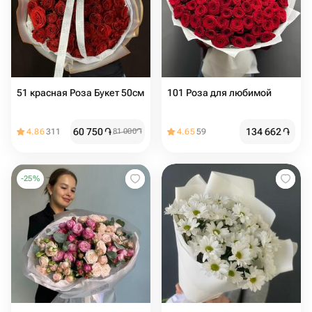
51 красная Роза Букет 50см
101 Роза для любимой
60 750
֏
134 662
֏
4.86
311
81 000
֏
4.65
59
-
25
%