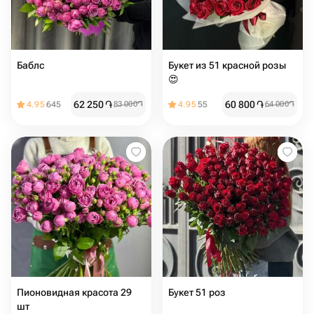
Баблс
Букет из 51 красной розы
😍
62 250
֏
60 800
֏
4.95
645
83 000
֏
4.95
55
64 000
֏
Пионовидная красота 29
Букет 51 роз
шт