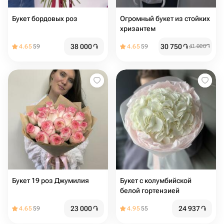
Букет бордовых роз
Огромный букет из стойких
хризантем
38 000
֏
30 750
֏
4.65
59
4.65
59
41 000
֏
Букет 19 роз Джумилия
Букет с колумбийской
белой гортензией
23 000
֏
24 937
֏
4.65
59
4.95
55