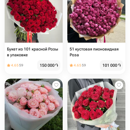
Букет из 101 красной Розы
51 кустовая пионовидная
в упаковке
Роза
150 000
֏
101 000
֏
4.65
59
4.65
59