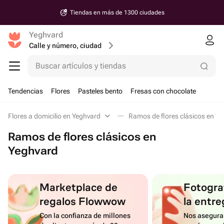
Tiendas en más de 1300 ciudades
Yeghvard
Calle y número, ciudad
Buscar artículos y tiendas
Tendencias
Flores
Pasteles bento
Fresas con chocolate
Flores a domicilio en Yeghvard
Ramos de flores clásicos en Y
Ramos de flores clásicos en
Yeghvard
Marketplace de
Fotograf
regalos Flowwow
la entre
Con la confianza de millones
Nos asegura