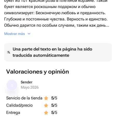
букет из 101 красной розы в плетеной корзине. Такой
букет является роскошным подарком и обычно
символизирует: Бесконечную любовь и преданность.
Глубокие и постоянные чувства. Верность и единство.
Обычно дарится по особым случаям, таким как день
рождения, годовщина свадьбы или День святого
Mostrar más
Валентина.
Una parte del texto en la página ha sido
traducida automáticamente
Valoraciones y opinión
Sender
S
Mayo 2026
Servicio de la tienda
5
/5
Calidad/precio
5
/5
Entrega
5
/5