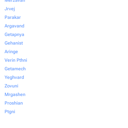
Merzavan
Jrvej
Parakar
Argavand
Getapnya
Gehanist
Aringe
Verin Pthni
Getamech
Yeghvard
Zovuni
Mrgashen
Proshian
Ptgni