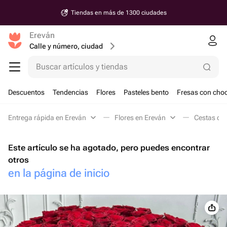
Tiendas en más de 1300 ciudades
Ereván
Calle y número, ciudad
Buscar artículos y tiendas
Descuentos
Tendencias
Flores
Pasteles bento
Fresas con choc
Entrega rápida en Ereván
Flores en Ereván
Cestas de 
Este artículo se ha agotado, pero puedes encontrar
otros
en la página de inicio