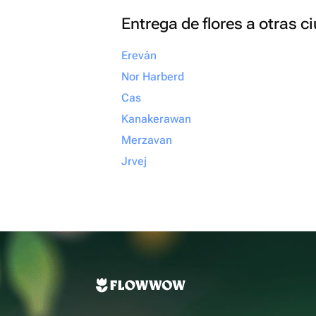
Entrega de flores a otras 
Ereván
Nor Harberd
Cas
Kanakerawan
Merzavan
Jrvej