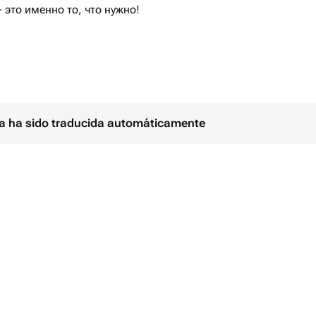
 это именно то, что нужно!
 любого случая и повода, а мы
ами сюрприз близкому Вам
ina ha sido traducida automáticamente