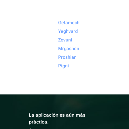
Getamech
Yeghvard
Zovuni
Mrgashen
Proshian
Ptgni
La aplicación es aún más
práctica.