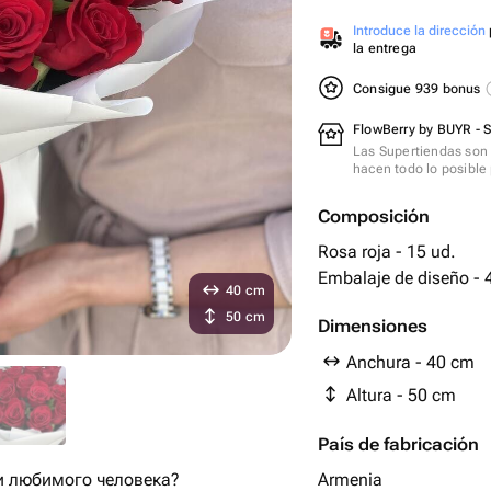
Introduce la dirección
la entrega
Consigue 939 bonus
FlowBerry by BUYR - 
Las Supertiendas son 
hacen todo lo posible 
Composición
Rosa roja - 15 ud.
Embalaje 
40 cm
50 cm
Dimensiones
Anchura - 40 cm
Altura - 50 cm
País de fabricación
 и любимого человека?
Armenia