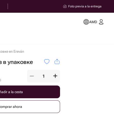
Foto previa a la entrega
AMD
ковке en Ereván
з в упаковке
)
adir a la cesta
omprar ahora