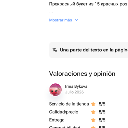
Прекрасный букет из 15 красных роз-
Mostrar más
У нас Вы легко найдете подарок для
будем рады доставить выбранный В
человеку.
Una parte del texto en la pág
Valoraciones y opinión
Irina Bykova
Julio 2026
Servicio de la tienda
5
/5
Calidad/precio
5
/5
Entrega
5
/5
Compatibilidad
5
/5