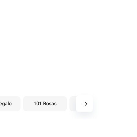
egalo
101 Rosas
Ramos baya
Ra