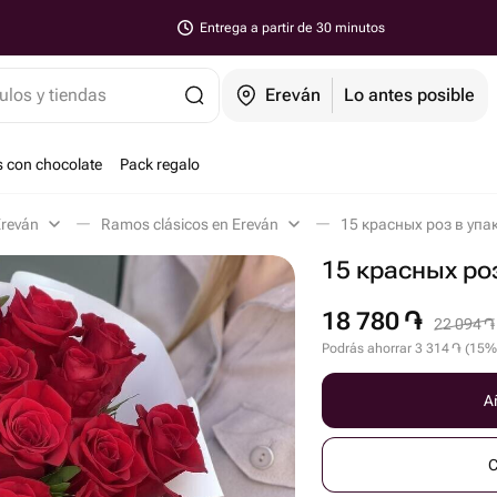
Entrega a partir de 30 minutos
ulos y tiendas
Ereván
Lo antes posible
s con chocolate
Pack regalo
Ereván
Ramos clásicos en Ereván
15 красных роз в упа
15 красных ро
18 780
֏
22 094
֏
Podrás ahorrar
3 314
֏
(
15
%
Añ
C