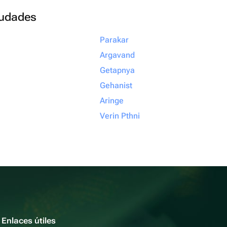
ciudades
Parakar
Argavand
Getapnya
Gehanist
Aringe
Verin Pthni
Enlaces útiles