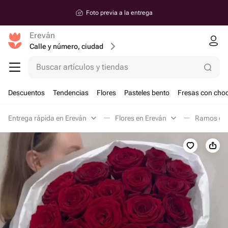
Foto previa a la entrega
Ereván
Calle y número, ciudad
Buscar artículos y tiendas
Descuentos
Tendencias
Flores
Pasteles bento
Fresas con choc
Entrega rápida en Ereván
Flores en Ereván
Ramos clá