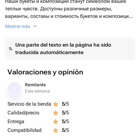
Наши букеты и композиции станут символом ваших
теплых чувств. Доступны различные размеры,
варианты, составы и стоимость букетов и композиций
🩷. Переходите в каталог нашего магазина, чтобы
Mostrar más
увидеть больше товаров.
Подарите незабываемые эмоции в самый прекрасный
Una parte del texto en la página ha sido
день ♥️
traducida automáticamente
Valoraciones y opinión
Remitente
R
Esta semana
Servicio de la tienda
5
/5
Calidad/precio
5
/5
Entrega
5
/5
Compatibilidad
5
/5