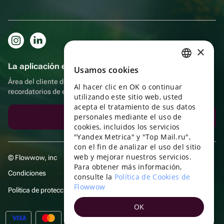
×
La aplicación es aún más práctica.
Usamos cookies
RUSSIAN
Área del cliente del destinatario, más bonos por compras y
Al hacer clic en OK o continuar
ENGLISH
recordatorios de eventos
utilizando este sitio web, usted
UKRAINIAN
acepta el tratamiento de sus datos
personales mediante el uso de
Descargar la aplicación
PORTUGUESE
cookies, incluidos los servicios
"Yandex Metrica" y "Top Mail.ru",
SPANISH
con el fin de analizar el uso del sitio
web y mejorar nuestros servicios.
HUNGARIAN
© Flowwow, inc
Para obtener más información,
Condiciones
ITALIAN
consulte la
Política de Cookies de
Flowwow
Política de protección y privacidad de datos
FRENCH
OK
TURKISH