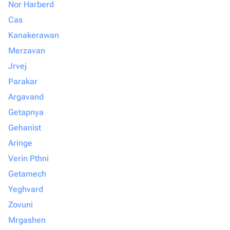
Nor Harberd
Cas
Kanakerawan
Merzavan
Jrvej
Parakar
Argavand
Getapnya
Gehanist
Aringe
Verin Pthni
Getamech
Yeghvard
Zovuni
Mrgashen