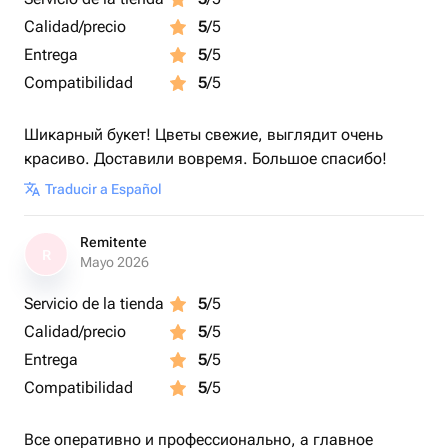
Calidad/precio
5
/5
Entrega
5
/5
Compatibilidad
5
/5
Шикарный букет! Цветы свежие, выглядит очень
красиво. Доставили вовремя. Большое спасибо!
Traducir a Español
Remitente
R
Mayo 2026
Servicio de la tienda
5
/5
Calidad/precio
5
/5
Entrega
5
/5
Compatibilidad
5
/5
Все оперативно и профессионально, а главное