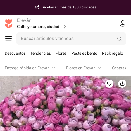
Tiendas en más de 1300 ciudades
Ereván
Calle y número, ciudad
Buscar artículos y tiendas
Descuentos
Tendencias
Flores
Pasteles bento
Pack regalo
Entrega rápida en Ereván
Flores en Ereván
Cestas de 