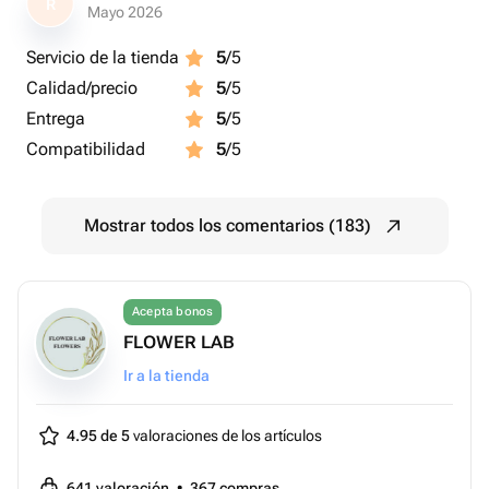
R
Mayo 2026
Servicio de la tienda
5
/5
Calidad/precio
5
/5
Entrega
5
/5
Compatibilidad
5
/5
Mostrar todos los comentarios (183)
Acepta bonos
FLOWER LAB
Ir a la tienda
4.95 de 5
valoraciones de los artículos
641
valoración
•
367
compras