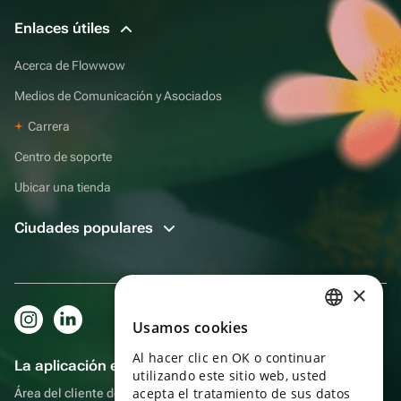
Enlaces útiles
Acerca de Flowwow
Medios de Comunicación y Asociados
Carrera
Centro de soporte
Ubicar una tienda
Ciudades populares
×
Usamos cookies
RUSSIAN
Al hacer clic en OK o continuar
ENGLISH
La aplicación es aún más práctica.
utilizando este sitio web, usted
UKRAINIAN
acepta el tratamiento de sus datos
Área del cliente del destinatario, más bonos por compras y