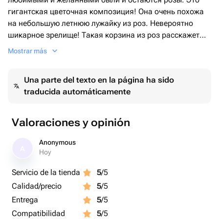
гигантская цветочная композиция! Она очень похожа
на небольшую летнюю лужайку из роз. Невероятно
шикарное зрелище! Такая корзина из роз расскажет
возлюбленной о вашей огромной любви. Большинство
Mostrar más
женщин с радостью примут в подарок корзину роз,
ведь она выглядит роскошно. А вам будет удобно ее
Una parte del texto en la página ha sido
хранить и вручать. Кроме того, цветы в такой
traducida automáticamente
композиции простоят долго, так как их стебли
погружены в специальную флористическую губку. Она
пропитана особым раствором, который позволяет
Valoraciones y opinión
сохранить букет свежим в течение длительного
времени. Если хотите сделать приятно девушке, маме,
Anonymous
A
поздравить с днем рождения, заказать цветы будет
Hoy
отличным решением.
Servicio de la tienda
5
/5
Calidad/precio
5
/5
Entrega
5
/5
Compatibilidad
5
/5