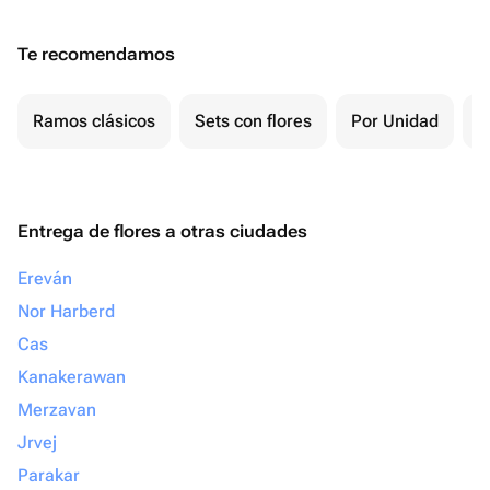
Te recomendamos
Ramos clásicos
Sets con flores
Por Unidad
F
Entrega de flores a otras ciudades
Ereván
Nor Harberd
Cas
Kanakerawan
Merzavan
Jrvej
Parakar