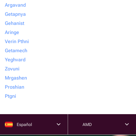
Argavand
Getapnya
Gehanist
Aringe
Verin Pthni
Getamech
Yeghvard
Zovuni
Mrgashen
Proshian
Ptgni
Español
AMD