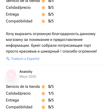
Servicio de la tienda
5
/5
Calidad/precio
5
/5
Entrega
5
/5
Compatibilidad
5
/5
Хочу выразить огромную благодарность данному
магазину за понимание и предоставление
информации. Букет собрали потрясающие торт
просто красивые и шикарный ! спасибо огромное!
Traducir a Español
Anatoliy
A
Mayo 2026
Servicio de la tienda
5
/5
Calidad/precio
1
/5
Entrega
5
/5
Compatibilidad
5
/5