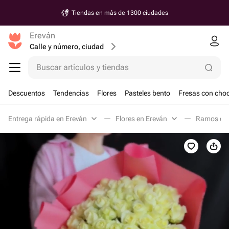
Tiendas en más de 1300 ciudades
Ereván
Calle y número, ciudad
Buscar artículos y tiendas
Descuentos
Tendencias
Flores
Pasteles bento
Fresas con choc
Entrega rápida en Ereván
Flores en Ereván
Ramos clá