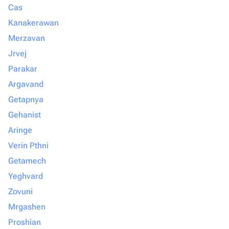
Cas
Kanakerawan
Merzavan
Jrvej
Parakar
Argavand
Getapnya
Gehanist
Aringe
Verin Pthni
Getamech
Yeghvard
Zovuni
Mrgashen
Proshian