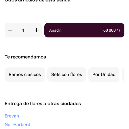
Añadir
60 000
֏
Te recomendamos
Ramos clásicos
Sets con flores
Por Unidad
F
Entrega de flores a otras ciudades
Ereván
Nor Harberd