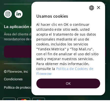
×
Usamos cookies
RUSSIAN
Al hacer clic en OK o continuar
ENGLISH
La aplicación es aún más práctica.
utilizando este sitio web, usted
UKRAINIAN
acepta el tratamiento de sus datos
Área del cliente del destinatario, más bonos por compras y
personales mediante el uso de
recordatorios de eventos
PORTUGUESE
cookies, incluidos los servicios
"Yandex Metrica" y "Top Mail.ru",
SPANISH
Descargar la aplicación
con el fin de analizar el uso del sitio
web y mejorar nuestros servicios.
HUNGARIAN
Para obtener más información,
ITALIAN
consulte la
Política de Cookies de
© Flowwow, inc
Flowwow
FRENCH
Condiciones
OK
TURKISH
Política de protección y privacidad de datos
GERMAN
POLISH