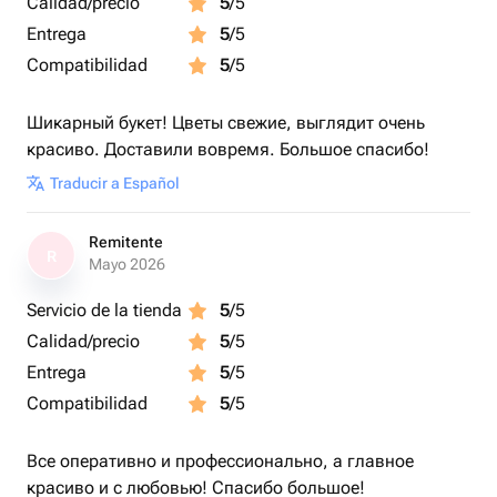
Calidad/precio
5
/5
Entrega
5
/5
Compatibilidad
5
/5
Шикарный букет! Цветы свежие, выглядит очень
красиво. Доставили вовремя. Большое спасибо!
Traducir a Español
Remitente
R
Mayo 2026
Servicio de la tienda
5
/5
Calidad/precio
5
/5
Entrega
5
/5
Compatibilidad
5
/5
Все оперативно и профессионально, а главное
красиво и с любовью! Спасибо большое!