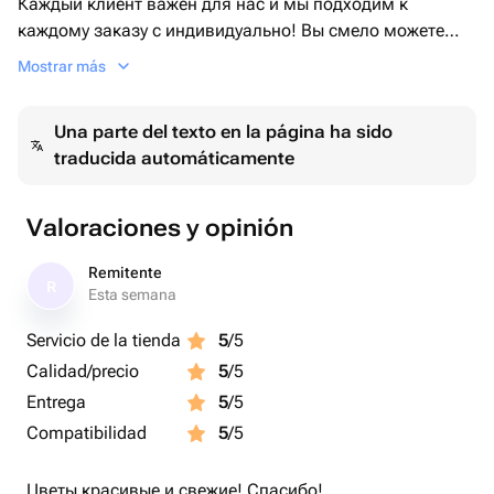
Каждый клиент важен для нас и мы подходим к
каждому заказу с индивидуально! Вы смело можете
нам довериться, мы вас не подведем 🙏🏼
Mostrar más
Весь активный заказ мы на связи, фото перед
доставкой обязательно прилагаем, доставляем к
Una parte del texto en la página ha sido
удобному для вас времени!
traducida automáticamente
Valoraciones y opinión
Remitente
R
Esta semana
Servicio de la tienda
5
/5
Calidad/precio
5
/5
Entrega
5
/5
Compatibilidad
5
/5
Цветы красивые и свежие! Спасибо!