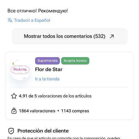
Все отлично! Рекомендую!
Traducir a Español
Mostrar todos los comentarios (532)
Supertienda
Acepta bonos
Flor de Star
Ir a la tienda
4.91 de 5
valoraciones de los artículos
1864
valoraciones
•
1143
compras
Protección del cliente
En caso de que el artículo no coincida con la composición, puedes