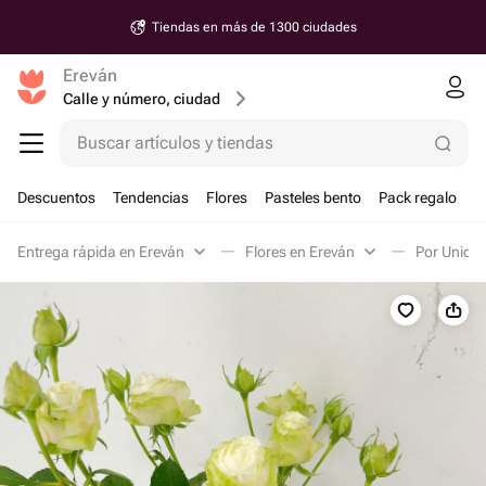
Tiendas en más de 1300 ciudades
Ereván
Calle y número, ciudad
Buscar artículos y tiendas
Descuentos
Tendencias
Flores
Pasteles bento
Pack regalo
Entrega rápida en Ereván
Flores en Ereván
Por Unida