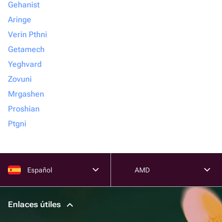
Gehanist
Aringe
Verin Pthni
Getamech
Yeghvard
Zovuni
Mrgashen
Proshian
Ptgni
Español
AMD
Enlaces útiles