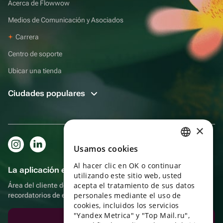
Acerca de Flowwow
Medios de Comunicación y Asociados
Carrera
Centro de soporte
Ubicar una tienda
Ciudades populares
×
Usamos cookies
RUSSIAN
Al hacer clic en OK o continuar
ENGLISH
La aplicación es aún más práctica.
utilizando este sitio web, usted
UKRAINIAN
acepta el tratamiento de sus datos
Área del cliente del destinatario, más bonos por compras y
personales mediante el uso de
recordatorios de eventos
PORTUGUESE
cookies, incluidos los servicios
"Yandex Metrica" y "Top Mail.ru",
SPANISH
Descargar la aplicación