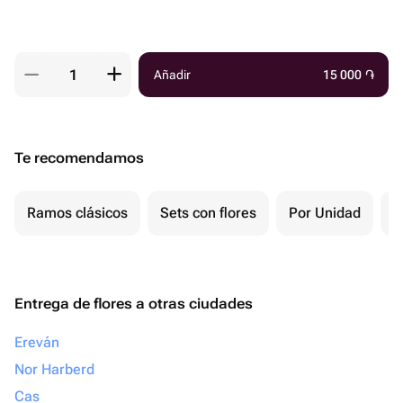
Añadir
15 000
֏
Te recomendamos
Ramos clásicos
Sets con flores
Por Unidad
F
Entrega de flores a otras ciudades
Ereván
Nor Harberd
Cas