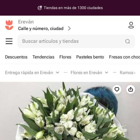
Tiendas en más de 1300 ciudades
Ereván
Calle y número, ciudad
Buscar artículos y tiendas
Descuentos
Tendencias
Flores
Pasteles bento
Fresas con choc
Entrega rápida en Ereván
Flores en Ereván
Ramos clá