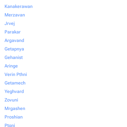
Kanakerawan
Merzavan
Jrvej
Parakar
Argavand
Getapnya
Gehanist
Aringe
Verin Pthni
Getamech
Yeghvard
Zovuni
Mrgashen
Proshian
Ptgni