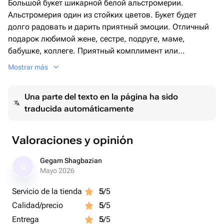
Большой букет шикарной белой альстромерии.
Альстромерия один из стойких цветов. Букет будет
долго радовать и дарить приятный эмоции. Отличный
подарок любимой жене, сестре, подруге, маме,
бабушке, коллеге. Приятный комплимент или
поздравление с праздником 8 марта, день
Mostrar más
влюбленных, день рождения, выписка
Una parte del texto en la página ha sido
traducida automáticamente
Valoraciones y opinión
Gegam Shagbazian
G
Mayo 2026
Servicio de la tienda
5
/5
Calidad/precio
5
/5
Entrega
5
/5