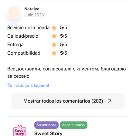
Natalya
N
Julio 2026
Servicio de la tienda
5
/5
Calidad/precio
5
/5
Entrega
5
/5
Compatibilidad
5
/5
Все доставили, согласовали с клиентом, благодарю
за сервис
Traducir a Español
Mostrar todos los comentarios (202)
Supertienda
Acepta bonos
Sweet Story