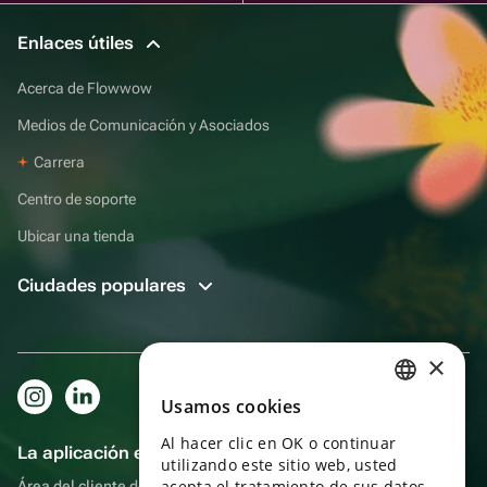
Enlaces útiles
Acerca de Flowwow
Medios de Comunicación y Asociados
Carrera
Centro de soporte
Ubicar una tienda
Ciudades populares
×
Usamos cookies
RUSSIAN
Al hacer clic en OK o continuar
ENGLISH
La aplicación es aún más práctica.
utilizando este sitio web, usted
UKRAINIAN
acepta el tratamiento de sus datos
Área del cliente del destinatario, más bonos por compras y