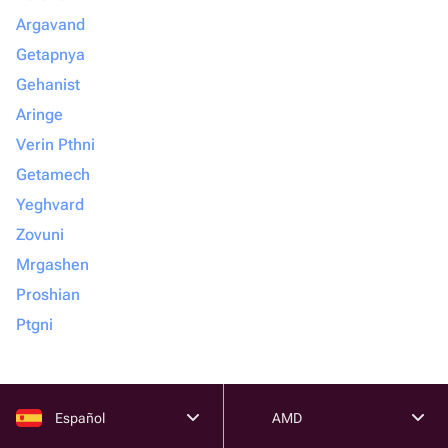
Argavand
Getapnya
Gehanist
Aringe
Verin Pthni
Getamech
Yeghvard
Zovuni
Mrgashen
Proshian
Ptgni
Español
AMD