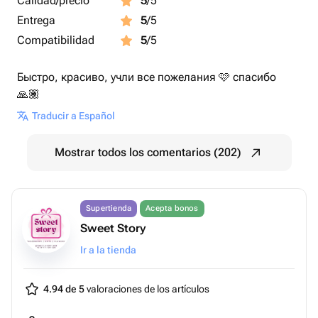
Calidad/precio
5
/5
Entrega
5
/5
Compatibilidad
5
/5
Быстро, красиво, учли все пожелания 🩷 спасибо
🙏🏽
Traducir a Español
Mostrar todos los comentarios (202)
Supertienda
Acepta bonos
Sweet Story
Ir a la tienda
4.94 de 5
valoraciones de los artículos