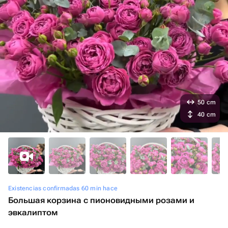
50 cm
40 cm
Existencias confirmadas 60 min hace
Большая корзина с пионовидными розами и
эвкалиптом