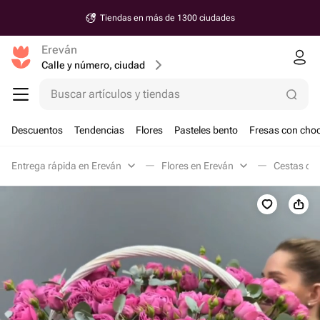
Tiendas en más de 1300 ciudades
Ereván
Calle y número, ciudad
Buscar artículos y tiendas
Descuentos
Tendencias
Flores
Pasteles bento
Fresas con choc
Entrega rápida en Ereván
Flores en Ereván
Cestas de 