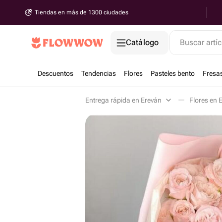
Tiendas en más de 1300 ciudades
Catálogo
Buscar artíc
Descuentos
Tendencias
Flores
Pasteles bento
Fresa
Entrega rápida en Ereván
Flores en 