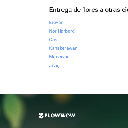
Entrega de flores a otras 
Ereván
Nor Harberd
Cas
Kanakerawan
Merzavan
Jrvej