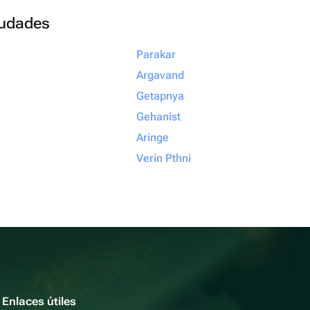
ciudades
Parakar
Argavand
Getapnya
Gehanist
Aringe
Verin Pthni
Enlaces útiles