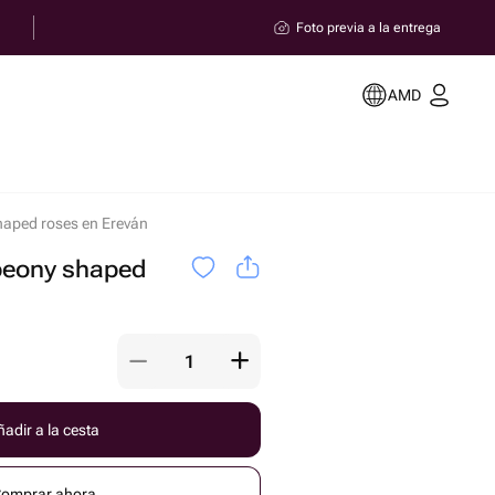
Foto previa a la entrega
AMD
haped roses en Ereván
peony shaped
adir a la cesta
omprar ahora