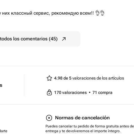
у них классный сервис, рекомендую всем!! 👌👌
todos los comentarios (45)
4.98 de 5
valoraciones de los artículos
ts
170
valoraciones
•
71
compra
Normas de cancelación
Puedes cancelar tu pedido de forma gratuita antes de
darte
entrega y te devolveremos el importe íntegro.