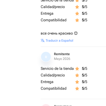
Servicio de la tienda
5
/5
Calidad/precio
5
/5
Entrega
5
/5
Compatibilidad
5
/5
все очень красиво 😊
Traducir a Español
Remitente
R
Mayo 2026
Servicio de la tienda
5
/5
Calidad/precio
5
/5
Entrega
5
/5
Compatibilidad
5
/5