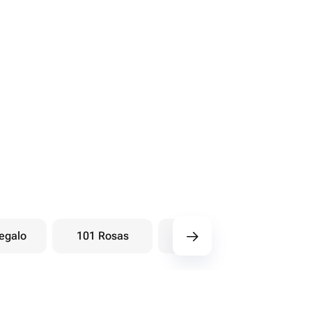
egalo
101 Rosas
Ramos baya
Ra