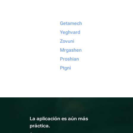
Getamech
Yeghvard
Zovuni
Mrgashen
Proshian
Ptgni
La aplicación es aún más
práctica.