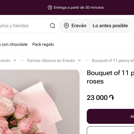
Entrega a partir de 30 minutos
ulos y tiendas
Ereván
Lo antes posible
s con chocolate
Pack regalo
Ereván
Ramos clásicos en Ereván
Bouquet of 11 peony s
Bouquet of 11 
roses
23 000
֏
Añ
C