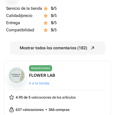
Servicio de la tienda
5
/5
Calidad/precio
5
/5
Entrega
5
/5
Compatibilidad
5
/5
Mostrar todos los comentarios (182)
Acepta bonos
FLOWER LAB
Ir a la tienda
4.95 de 5
valoraciones de los artículos
637
valoraciones
•
366
compras