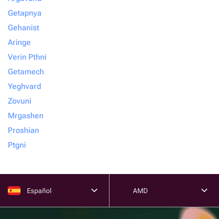
Getapnya
Gehanist
Aringe
Verin Pthni
Getamech
Yeghvard
Zovuni
Mrgashen
Proshian
Ptgni
Español
AMD