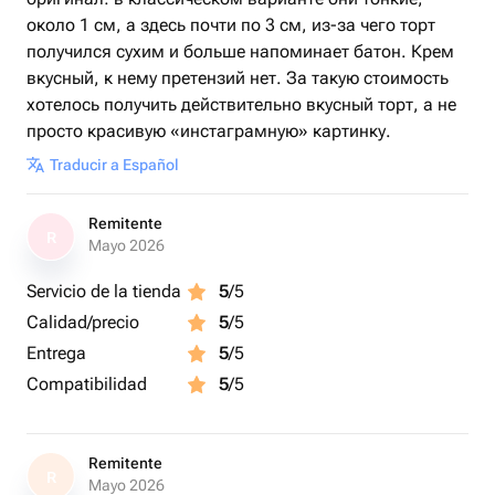
около 1 см, а здесь почти по 3 см, из-за чего торт
получился сухим и больше напоминает батон. Крем
вкусный, к нему претензий нет. За такую стоимость
хотелось получить действительно вкусный торт, а не
просто красивую «инстаграмную» картинку.
Traducir a Español
Remitente
R
Mayo 2026
Servicio de la tienda
5
/5
Calidad/precio
5
/5
Entrega
5
/5
Compatibilidad
5
/5
Remitente
R
Mayo 2026