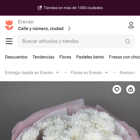
Tiendas en más de 1300 ciudades
Ereván
Calle y número, ciudad
Buscar artículos y tiendas
Descuentos
Tendencias
Flores
Pasteles bento
Fresas con choc
Entrega rápida en Ereván
Flores en Ereván
Ramos clá