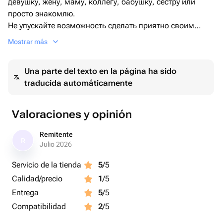
девушку, жену, маму, коллегу, бабушку, сестру или
просто знакомлю.
Не упускайте возможность сделать приятно своим
близким на день рождение , юбилей , свадьбу ,
Mostrar más
свидание или вовсе без повода.
Una parte del texto en la página ha sido
traducida automáticamente
Valoraciones y opinión
Remitente
R
Julio 2026
Servicio de la tienda
5
/5
Calidad/precio
1
/5
Entrega
5
/5
Compatibilidad
2
/5