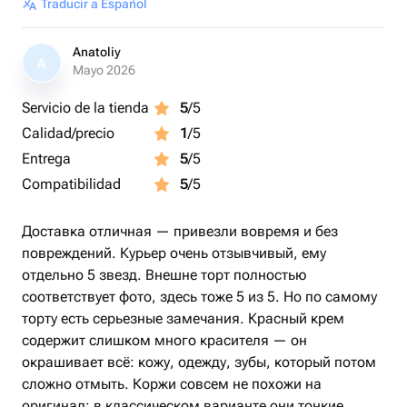
Traducir a Español
Anatoliy
A
Mayo 2026
Servicio de la tienda
5
/5
Calidad/precio
1
/5
Entrega
5
/5
Compatibilidad
5
/5
Доставка отличная — привезли вовремя и без
повреждений. Курьер очень отзывчивый, ему
отдельно 5 звезд. Внешне торт полностью
соответствует фото, здесь тоже 5 из 5. Но по самому
торту есть серьезные замечания. Красный крем
содержит слишком много красителя — он
окрашивает всё: кожу, одежду, зубы, который потом
сложно отмыть. Коржи совсем не похожи на
оригинал: в классическом варианте они тонкие,