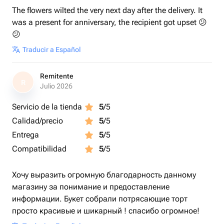
The flowers wilted the very next day after the delivery. It
was a present for anniversary, the recipient got upset 😕
😕
Traducir a Español
Remitente
R
Julio 2026
Servicio de la tienda
5
/5
Calidad/precio
5
/5
Entrega
5
/5
Compatibilidad
5
/5
Хочу выразить огромную благодарность данному
магазину за понимание и предоставление
информации. Букет собрали потрясающие торт
просто красивые и шикарный ! спасибо огромное!